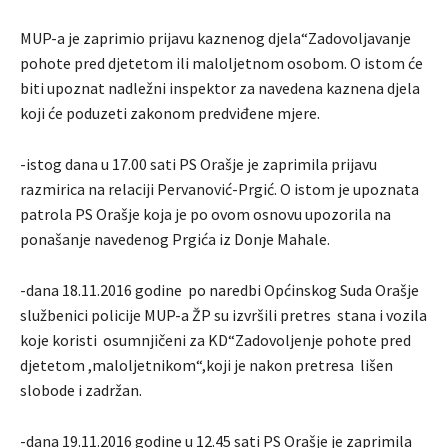
MUP-a je zaprimio prijavu kaznenog djela“Zadovoljavanje
pohote pred djetetom ili maloljetnom osobom. O istom će
biti upoznat nadležni inspektor za navedena kaznena djela
koji će poduzeti zakonom predviđene mjere.
-istog dana u 17.00 sati PS Orašje je zaprimila prijavu
razmirica na relaciji Pervanović-Prgić. O istom je upoznata
patrola PS Orašje koja je po ovom osnovu upozorila na
ponašanje navedenog Prgića iz Donje Mahale.
-dana 18.11.2016 godine po naredbi Općinskog Suda Orašje
službenici policije MUP-a ŽP su izvršili pretres stana i vozila
koje koristi osumnjičeni za KD“Zadovoljenje pohote pred
djetetom ,maloljetnikom“,koji je nakon pretresa lišen
slobode i zadržan.
-dana 19.11.2016 godine u 12.45 sati PS Orašje je zaprimila