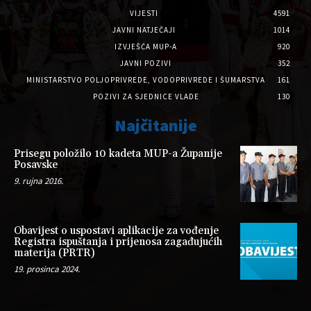
VIJESTI
4591
JAVNI NATJEČAJI
1014
IZVJEŠĆA MUP-A
920
JAVNI POZIVI
352
MINISTARSTVO POLJOPRIVREDE, VODOPRIVREDE I ŠUMARSTVA
161
POZIVI ZA SJEDNICE VLADE
130
Najčitanije
Prisegu položilo 10 kadeta MUP-a Županije
Posavske
9. rujna 2016.
Obavijest o uspostavi aplikacije za vođenje
Registra ispuštanja i prijenosa zagađujućih
materija (PRTR)
19. prosinca 2024.