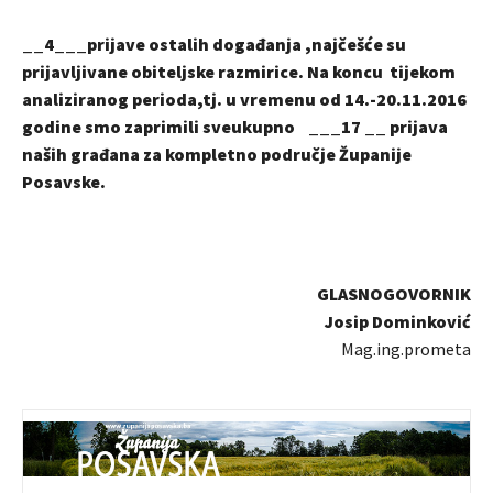
__4___prijave ostalih događanja ,najčešće su
prijavljivane obiteljske razmirice. Na koncu tijekom
analiziranog perioda,tj. u vremenu od 14.-20.11.2016
godine smo zaprimili sveukupno ___17 __ prijava
naših građana za kompletno područje Županije
Posavske.
GLASNOGOVORNIK
Josip Dominković
Mag.ing.prometa