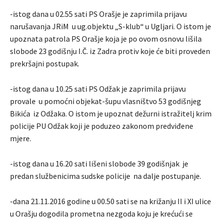
-istog dana u 02.55 sati PS Orašje je zaprimila prijavu
narušavanja JRiM u ug.objektu „S-klub“ u Ugljari. O istom je
upoznata patrola PS Orašje koja je po ovom osnovu lišila
slobode 23 godišnju I.Č. iz Zadra protiv koje će biti proveden
prekršajni postupak.
-istog dana u 10.25 sati PS Odžak je zaprimila prijavu
provale u pomoćni objekat-šupu vlasništvo 53 godišnjeg
Bikića iz Odžaka. O istom je upoznat dežurni istražitelj krim
policije PU Odžak koji je poduzeo zakonom predviđene
mjere.
-istog dana u 16.20 sati lišeni slobode 39 godišnjak je
predan službenicima sudske policije na dalje postupanje.
-dana 21.11.2016 godine u 00.50 sati se na križanju II i XI ulice
u Orašju dogodila prometna nezgoda koju je krećući se