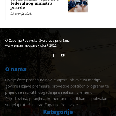
federalnog ministra
pravde
23. srpnja 2026.
© Županija Posavska. Sva prava pridržana.
www.zupanijaposavska.ba ® 2022
O nama
Ovdje ćete pronaći najnovije vijesti, objave za medije,
govore i izjave premijera, provedbe političkih programa te
prijenose različitih događanja u realnom vremenu.
Prijedlozima, pitanjima, komentarima, kritikama i pohvalama
sudjeluj i utječi na rad Županije Posavske.
Kategorije