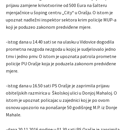
prijavu zamjene krivotvorine od 500 Eura na šalteru
mjenjačnice u šoping centru „City“ u Orašju. O istom je
upoznat nadležni inspektor sektora krim policije MUP-a
koji je poduzeo zakonom predviđene mjere.
-istog dana u 14.40 sati se na ulasku u Vidovice dogodila
prometna nezgoda nezgoda u kojoj je sudjelovalo jedno
tmv i jedno pmv. O istom je upoznata patrola prometne
policije PU Orašje koja je poduzela zakonom predviđene
mjere.
-istog dana u 16.50 sati PS Orašje je zaprimila prijavu
obiteljskih razmirica u Školskoj ulici u Donjoj Mahaloj. O
istom je upoznat policajac u zajednici koj je po ovom
osnovu upozorio na ponašanje 50 godišnjeg M.P. iz Donje
Mahale.
-dana 20.11.2016 godine u 01.30 sati PS Orašje je zaprimila