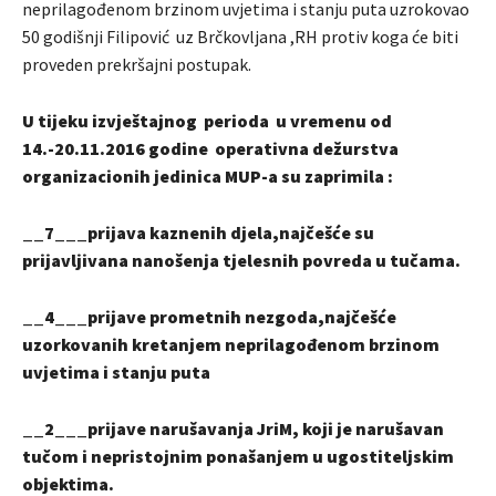
neprilagođenom brzinom uvjetima i stanju puta uzrokovao
50 godišnji Filipović uz Brčkovljana ,RH protiv koga će biti
proveden prekršajni postupak.
U tijeku izvještajnog perioda u vremenu od
14.-20.11.2016 godine operativna dežurstva
organizacionih jedinica MUP-a su zaprimila :
__7___prijava kaznenih djela,najčešće su
prijavljivana nanošenja tjelesnih povreda u tučama.
__4___prijave prometnih nezgoda,najčešće
uzorkovanih kretanjem neprilagođenom brzinom
uvjetima i stanju puta
__2___prijave narušavanja JriM, koji je narušavan
tučom i nepristojnim ponašanjem u ugostiteljskim
objektima.