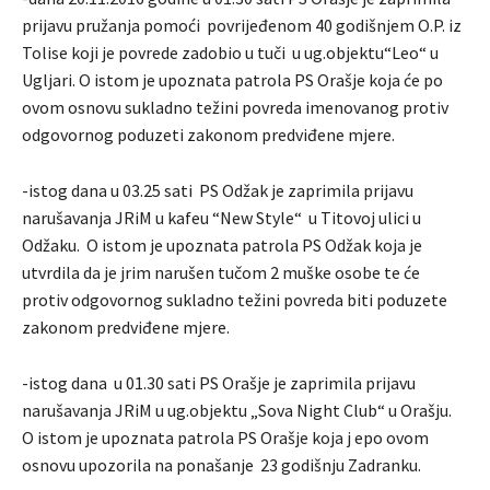
prijavu pružanja pomoći povrijeđenom 40 godišnjem O.P. iz
Tolise koji je povrede zadobio u tuči u ug.objektu“Leo“ u
Ugljari. O istom je upoznata patrola PS Orašje koja će po
ovom osnovu sukladno težini povreda imenovanog protiv
odgovornog poduzeti zakonom predviđene mjere.
-istog dana u 03.25 sati PS Odžak je zaprimila prijavu
narušavanja JRiM u kafeu “New Style“ u Titovoj ulici u
Odžaku. O istom je upoznata patrola PS Odžak koja je
utvrdila da je jrim narušen tučom 2 muške osobe te će
protiv odgovornog sukladno težini povreda biti poduzete
zakonom predviđene mjere.
-istog dana u 01.30 sati PS Orašje je zaprimila prijavu
narušavanja JRiM u ug.objektu „Sova Night Club“ u Orašju.
O istom je upoznata patrola PS Orašje koja j epo ovom
osnovu upozorila na ponašanje 23 godišnju Zadranku.