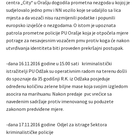
centra „City“ u Orašju dogodila prometna nezgoda u kojoj je
sudjelovalo jedno pmv i NN vozilo koje se udaljilo sa lica
mjesta a da vozači nisu razmijenili podatke i popunili
europsko izvješće o nezgodama. O istom je upoznata
patrola prometne policije PU Orašje koja je otpočela mjere
potrage za nesavjesnim vozačem pmv protiv koga će nakon
utvrđivanja identiteta biti proveden prekršajni postupak.
-dana 16.11.2016 godine u 15.00 sati kriminalistički
istražitelji PU Odžak su operativnim radom na terenu došli
do spoznaje da 35 godišnji R.K. iz Odžaka posjeduje
određenu količinu zelene biljne mase koja svojim izgledom
asocira na marihuanu. Nakon predaje pvc vrećice sa
navedenim sadržaje protiv imenovanog su poduzete
zakonom predviđene mjere.
-dana 17.11.2016 godine Odjel za istrage Sektora
kriminalističke policije