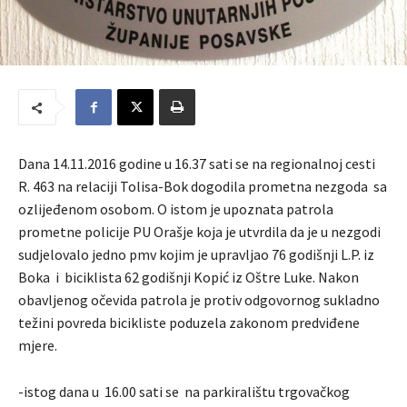
Dana 14.11.2016 godine u 16.37 sati se na regionalnoj cesti
R. 463 na relaciji Tolisa-Bok dogodila prometna nezgoda sa
ozlijeđenom osobom. O istom je upoznata patrola
prometne policije PU Orašje koja je utvrdila da je u nezgodi
sudjelovalo jedno pmv kojim je upravljao 76 godišnji L.P. iz
Boka i biciklista 62 godišnji Kopić iz Oštre Luke. Nakon
obavljenog očevida patrola je protiv odgovornog sukladno
težini povreda bicikliste poduzela zakonom predviđene
mjere.
-istog dana u 16.00 sati se na parkiralištu trgovačkog