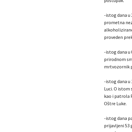
postupak.
-istog dana u 
prometna nezg
alkoholizirano
proveden prek
-istog dana u 
prirodnom smr
mrtvozornik p
-istog dana u 
Luci. O istom 
kao i patrola
Oštre Luke.
-istog dana p
prijavljeni 53