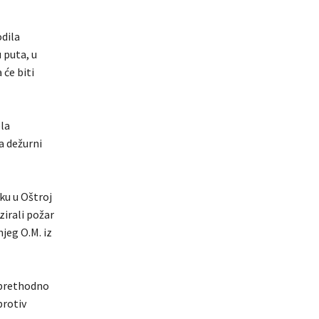
odila
 puta, u
 će biti
ela
a dežurni
aku u Oštroj
zirali požar
jeg O.M. iz
 prethodno
protiv