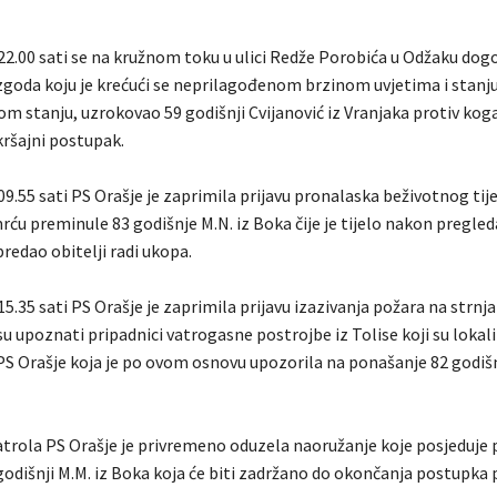
22.00 sati se na kružnom toku u ulici Redže Porobića u Odžaku dog
oda koju je krećući se neprilagođenom brzinom uvjetima i stanju
m stanju, uzrokovao 59 godišnji Cvijanović iz Vranjaka protiv koga
ršajni postupak.
09.55 sati PS Orašje je zaprimila prijavu pronalaska beživotnog tij
ću preminule 83 godišnje M.N. iz Boka čije je tijelo nakon pregled
redao obitelji radi ukopa.
15.35 sati PS Orašje je zaprimila prijavu izazivanja požara na strnj
su upoznati pripadnici vatrogasne postrojbe iz Tolise koji su lokali
 PS Orašje koja je po ovom osnovu upozorila na ponašanje 82 godišn
atrola PS Orašje je privremeno oduzela naoružanje koje posjeduje
 godišnji M.M. iz Boka koja će biti zadržano do okončanja postupka 