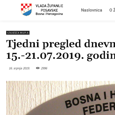
Naslovnica
O Ž
IZVJEŠĆA MUP-A
Tjedni pregled dnevn
15.-21.07.2019. godi
16. srpnja 2019.
2996