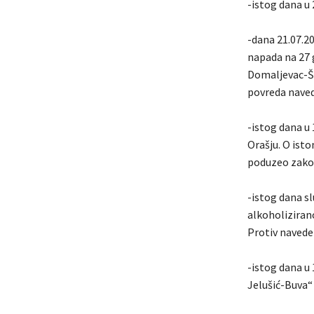
-istog dana u 
-dana 21.07.20
napada na 27 g
Domaljevac-Ša
povreda nave
-istog dana u 
Orašju. O isto
poduzeo zako
-istog dana s
alkoholizirano
Protiv naveden
-istog dana u 
Jelušić-Buva“ 