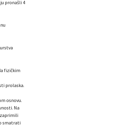
ju pronašli 4
anu
žurstva
da fizičkim
ti prolaska.
tom osnovu.
vnosti. Na
zaprimili
o smatrati