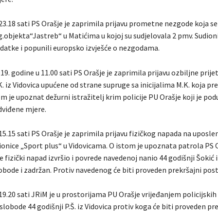
23.18 sati PS Orašje je zaprimila prijavu prometne nezgode koja s
g.objekta“Jastreb“ u Matićima u kojoj su sudjelovala 2 pmv. Sudioni
odatke i popunili europsko izvješće o nezgodama.
19. godine u 11.00 sati PS Orašje je zaprimila prijavu ozbiljne prije
 iz Vidovica upućene od strane supruge sa inicijalima M.K. koja pre
tom je upoznat dežurni istražitelj krim policije PU Orašje koji je po
viđene mjere.
15.15 sati PS Orašje je zaprimila prijavu fizičkog napada na uposle
ionice „Sport plus“ u Vidovicama. O istom je upoznata patrola PS 
 je fizički napad izvršio i povrede navedenoj nanio 44 godišnji Šokić 
slobode i zadržan. Protiv navedenog će biti proveden prekršajni pos
19.20 sati JRiM je u prostorijama PU Orašje vrijeđanjem policijskih
 slobode 44 godišnji P.Š. iz Vidovica protiv koga će biti proveden pr