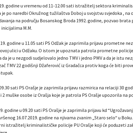
9. godine u vremenu od 11-12.00 sati istražitelj sektora kriminalis
 je po naredbi Okružnog tužilaštva Doboj u svojstvu svjedoka , na 
avanja na području Bosanskog Broda 1992. godine, pozvao brata
inicijalima M.M.
019. godine u 11.05 sati PS Odžak je zaprimila prijavu prometne ne
tovoj ulici u Odžaku. O istom je upoznata patrola prometne polici
la da je u nezgodi sudjelovalo jedno TMV i jedno PMV a da je istu ne
ač TMV 22 godišnji Džaferović iz Gradačca protiv koga će biti pro
stupak.
9.30 sati PS Orašje je zaprimila prijavu razmirica na relaciji 30 godi
i 2 muške osobe iz Orašja koje je patrola PS Orašje upozorila na p
9. godine u 09.20 sati PS Orašje je zaprimila prijavu kd “Ugrožavan
zvršenog 16.07.2019. godine na njivama zvanim „Staro selo“ u Boku.
i istražitelj kriminalističke policije PU Orašje koji će poduzeti 
ere.