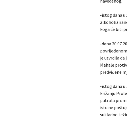
navedenog.
-istog dana u
alkoholizirano
koga će biti 
-dana 20.07.20
povrijeđenom 
je utvrdila da
Mahale proti
predviđene mj
-istog dana u
križanju Prol
patrola promet
istu ne poštuj
sukladno teži