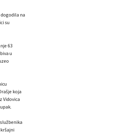
e dogodila na
ci su
tnje 63
biva u
duzeo
nicu
Orašje koja
iz Vidovica
tupak.
 službenika
ekršajni