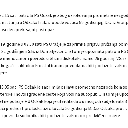
 22.15 sati patrola PS Odžak je zbog uzrokovanja prometne nezgod
m stanju u Odžaku lišila slobode vozača 59 godišnjeg D.C. iz Vranj
proveden prekršajni postupak.
19. godine u 03.50 sati PS Orašje je zaprimila prijavu pružanja pom
22 godišnjem S.B. iz Domaljevca. O istom je upoznata patrola PS 
 je imenovanom povrede u blizini diskoteke nanio 26 godišnji V.S. iz
v koga će sukladno konstatiranim povredama biti poduzete zako
ere.
 15.05 sati PS Odžak je zaprimila prijavu prometne nezgode koja se
eterske i novoizgrađene ceste koja vodi na autoput. O istom je up
ne policije PU Odžak koja je utvrdila da u u nezgodi sudjelovala 3 
ući prednost prolaska uzrokovala 20 godišnja M.D.iz Odžaka protiv
ni povreda sudionika biti poduzete zakonom predviđene mjere.