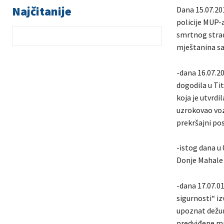
Najčitanije
Dana 15.07.201
policije MUP-a
smrtnog strad
mještanina sa 
-dana 16.07.2
dogodila u Ti
koja je utvrdi
uzrokovao voz
prekršajni po
-istog dana u 0
Donje Mahale 
-dana 17.07.01
sigurnosti“ i
upoznat dežurn
predviđene mj