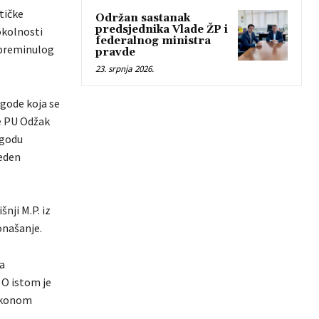
tičke
Održan sastanak
predsjednika Vlade ŽP i
okolnosti
federalnog ministra
 preminulog
pravde
23. srpnja 2026.
zgode koja se
je PU Odžak
zgodu
veden
šnji M.P. iz
onašanje.
ja
 O istom je
zakonom