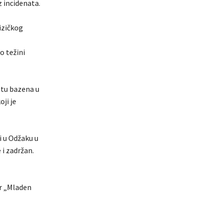
z incidenata.
izičkog
o težini
ištu bazena u
oji je
i u Odžaku u
 i zadržan.
ir „Mladen