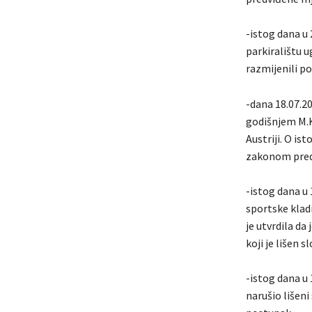
-istog dana u 
parkiralištu u
razmijenili p
-dana 18.07.20
godišnjem M.K.
Austriji. O is
zakonom pred
-istog dana u 
sportske klad
je utvrdila da
koji je lišen 
-istog dana u 
narušio lišeni