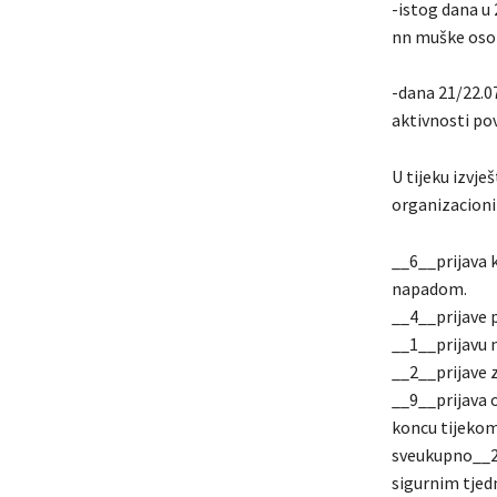
-istog dana u
nn muške osob
-dana 21/22.0
aktivnosti po
U tijeku izvj
organizacioni
__6__prijava k
napadom.
__4__prijave 
__1__prijavu 
__2__prijave 
__9__prijava o
koncu tijekom
sveukupno__2
sigurnim tjed