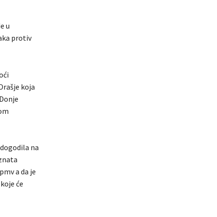
e u
aka protiv
oći
Orašje koja
 Donje
nom
 dogodila na
oznata
pmv a da je
 koje će