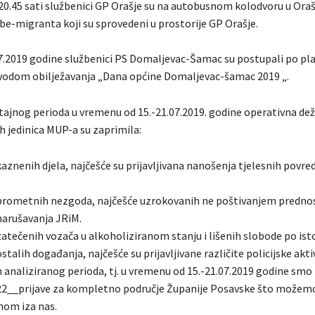
 20.45 sati službenici GP Orašje su na autobusnom kolodvoru u Oraš
e-migranta koji su sprovedeni u prostorije GP Orašje.
7.2019 godine službenici PS Domaljevac-Šamac su postupali po pl
vodom obilježavanja „Dana općine Domaljevac-šamac 2019 „.
eštajnog perioda u vremenu od 15.-21.07.2019. godine operativna de
h jedinica MUP-a su zaprimila:
aznenih djela, najčešće su prijavljivana nanošenja tjelesnih povre
prometnih nezgoda, najčešće uzrokovanih ne poštivanjem prednos
narušavanja JRiM.
zatečenih vozača u alkoholiziranom stanju i lišenih slobode po is
stalih događanja, najčešće su prijavljivane različite policijske akti
 analiziranog perioda, tj. u vremenu od 15.-21.07.2019 godine smo 
2__prijave za kompletno područje Županije Posavske što možem
nom iza nas.