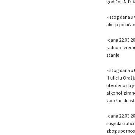
godišnji N.D. 
-istog dana u 
akciju pojača
-dana 22.03.20
radnom vremen
stanje
-istog dana u 
II ulici u Ora
utvrđeno da j
alkoholizirano
zadržan do is
-dana 22.03.20
susjeda u ulic
zbog upornosti