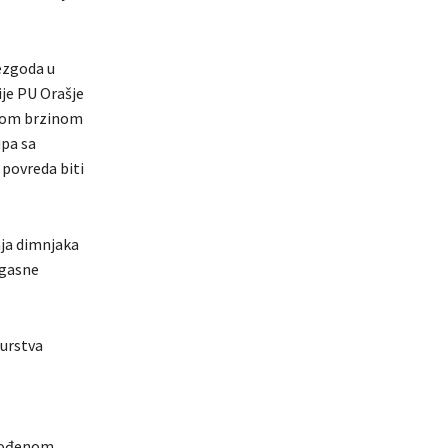
nezgoda u
ije PU Orašje
enom brzinom
upa sa
 povreda biti
nja dimnjaka
ogasne
žurstva
agođenom