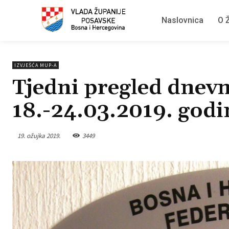
Naslovnica
O Ž
IZVJEŠĆA MUP-A
Tjedni pregled dnevn
18.-24.03.2019. godi
19. ožujka 2019.
3449