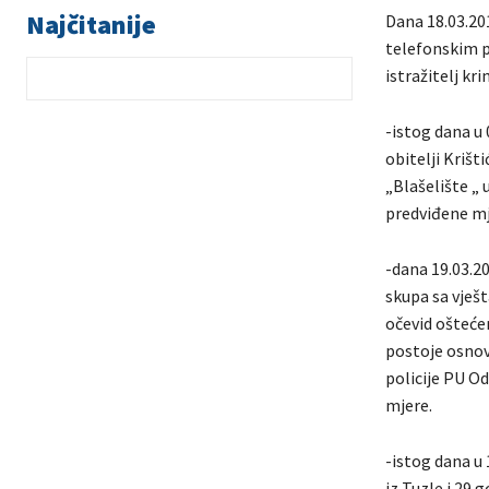
Najčitanije
Dana 18.03.201
telefonskim p
istražitelj kr
-istog dana u 
obitelji Krišt
„Blašelište „
predviđene mj
-dana 19.03.20
skupa sa vješ
očevid oštećen
postoje osnov
policije PU O
mjere.
-istog dana u 
iz Tuzle i 29 