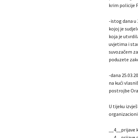
krim policije
-istog dana u 
kojoj je sudj
koja je utvrd
uvjetima i sta
suvozačem zad
poduzete zak
-dana 25.03.20
na kući vlasni
postrojbe Ora
U tijeku izvj
organizacioni
__4__prijave k
__4__prijave