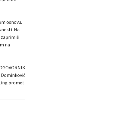
tom osnovu.
vnosti. Na
 zaprimili
om na
OGOVORNIK
p Dominković
.ing.promet