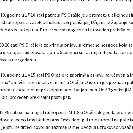
19. godine u 17.10 sati patrola PS Orašje je u prometu u alkoholi
stralnoj cesti zatekla biciklisti 55 godišnjeg Džijana iz Županje koj
žan do istrežnjenja. Protiv navedenog će biti proveden prekršajni
08.20 sati PS Orašje je zaprimila prijavu prometne nezgode koja se
šju u kojoj su sudjelovala 2 pmv. Sudionici su razmijenili podatke i po
ešće o nezgodama.
19. godine u 14.15 sati PS Orašje je zaprimila prijavu narušavanja j
enna“ smještenom u City centru“ u Orašju. O istom je upoznata pa
 utvrdila da je jrim nepristojnim ponašanjem narušio 63 godišnji M.
e biti proveden prekršajni postupak.
11.45 sati se na magistralnoj cesti M 1 .8 u Orašju dogodila prom
djelovalo jedno tmv i jedno pmv. Očevidom patrole prometne policij
a je istu ne držeći dovoljan razmak između vozila uzrokovao vozač