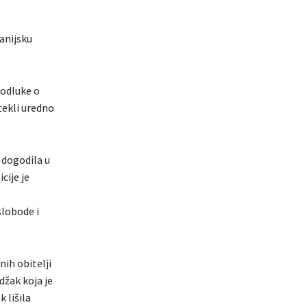
anijsku
 odluke o
tekli uredno
 dogodila u
cije je
slobode i
nih obitelji
džak koja je
 lišila