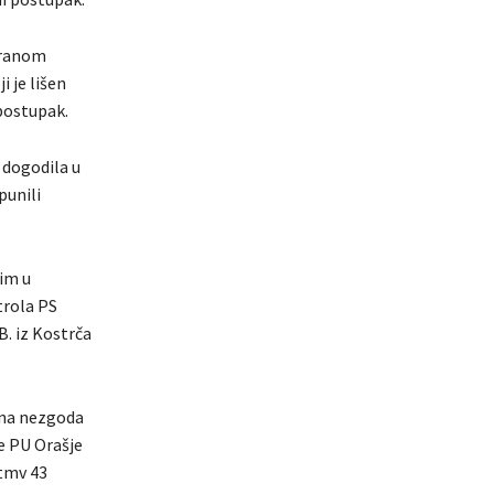
ziranom
i je lišen
 postupak.
 dogodila u
punili
rim u
trola PS
B. iz Kostrča
etna nezgoda
e PU Orašje
 tmv 43