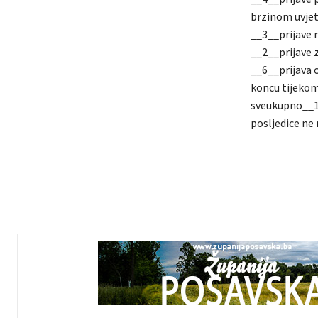
brzinom uvjet
__3__prijave 
__2__prijave 
__6__prijava o
koncu tijekom
sveukupno__19
posljedice ne