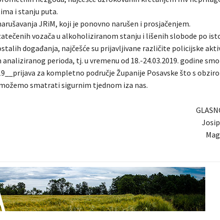
ima i stanju puta.
narušavanja JRiM, koji je ponovno narušen i prosjačenjem.
zatečenih vozača u alkoholiziranom stanju i lišenih slobode po is
stalih događanja, najčešće su prijavljivane različite policijske akti
 analiziranog perioda, tj. u vremenu od 18.-24.03.2019. godine smo
__prijava za kompletno područje Županije Posavske što s obzir
 možemo smatrati sigurnim tjednom iza nas.
GLASN
Josi
Mag