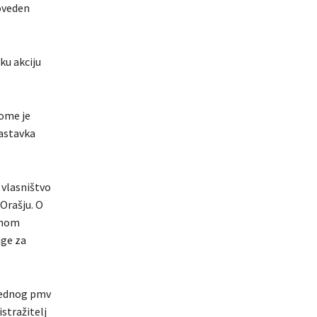
roveden
ku akciju
kome je
nastavka
 vlasništvo
Orašju. O
konom
age za
 jednog pmv
stražitelj