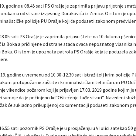
9. godine u 08.45 sati PS Orašje je zaprimila prijavu prijetnje smr
orukama od strane izvjesnog Durakovića iz Zenice. O istom je upo
iminalističke policije PU Orašje koji će poduzeti zakonom predviđe
08.05 sati PS Orašje je zaprimila prijavu štete na 10 duluma pšenic
ić iz Boka a pričinjene od strane stada ovaca nepoznatog vlasnika n
 u Boku. O istom je upoznata patrola PS Orašje koja je poduzela z
ere.
19. godine u vremenu od 10.30-12.30 sati istražitelj krim policije P
takom protupožarne zaštite i kriminalističkim tehničarom PU Odža
je vikendice požarom koji je prijavljen 17.03. 2019 godine kojim je
i sumnje da je počinjeno kd“Oštećenje tuđe stvari“. Navedeni služb
džak će sukladno prikupljenoj dokumentaciji poduzeti zakonom pr
16.55 sati pozornik PS Orašje je u prosjačenju u VI ulici zatekao 50 g
godišnju Č.N. također iz Tuzle protiv kojih će biti proveden prekršaj