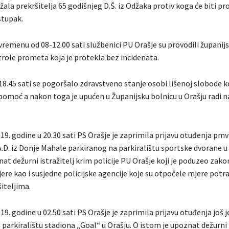
žala prekršitelja 65 godišnjeg D.Š. iz Odžaka protiv koga će biti p
stupak.
vremenu od 08-12.00 sati službenici PU Orašje su provodili županijs
role prometa koja je protekla bez incidenata.
 18.45 sati se pogoršalo zdravstveno stanje osobi lišenoj slobode 
pomoć a nakon toga je upućen u Županijsku bolnicu u Orašju radi 
19. godine u 20.30 sati PS Orašje je zaprimila prijavu otuđenja pmv
.D. iz Donje Mahale parkiranog na parkiralištu sportske dvorane u 
at dežurni istražitelj krim policije PU Orašje koji je poduzeo za
ere kao i susjedne policijske agencije koje su otpočele mjere potr
šiteljima.
19. godine u 02.50 sati PS Orašje je zaprimila prijavu otuđenja još
parkiralištu stadiona „Goal“ u Orašju. O istom je upoznat dežurni i