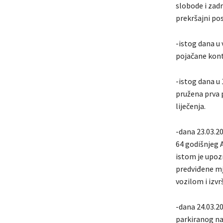
slobode i zadr
prekršajni po
-istog dana u 
pojačane kont
-istog dana u
pružena prva 
liječenja.
-dana 23.03.20
64 godišnjeg A
istom je upozn
predviđene mj
vozilom i izvr
-dana 24.03.20
parkiranog na 