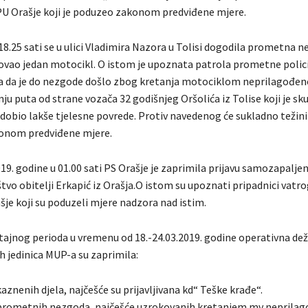
 PU Orašje koji je poduzeo zakonom predviđene mjere.
18.25 sati se u ulici Vladimira Nazora u Tolisi dogodila prometna 
elovao jedan motocikl. O istom je upoznata patrola prometne polic
ila da je do nezgode došlo zbog kretanja motociklom neprilagođ
nju puta od strane vozača 32 godišnjeg Oršolića iz Tolise koji je sk
obio lakše tjelesne povrede. Protiv navedenog će sukladno težini
onom predviđene mjere.
19. godine u 01.00 sati PS Orašje je zaprimila prijavu samozapalje
štvo obitelji Erkapić iz Orašja.O istom su upoznati pripadnici vatr
šje koji su poduzeli mjere nadzora nad istim.
eštajnog perioda u vremenu od 18.-24.03.2019. godine operativna de
h jedinica MUP-a su zaprimila:
aznenih djela, najčešće su prijavljivana kd“ Teške krađe“.
 prometnih nezgoda, najčešće uzrokovanih kretanjem mv nepril