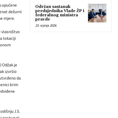
ću upućene
Održan sastanak
predsjednika Vlade ŽP i
znat dežurni
federalnog ministra
ne mjere.
pravde
23. srpnja 2026.
e vlasništvo
a lokaciji
akonom
U Odžak je
k izvršio
 utvrđeno da
enici krim
edviđene
odišnju J.S.
ni postupak.