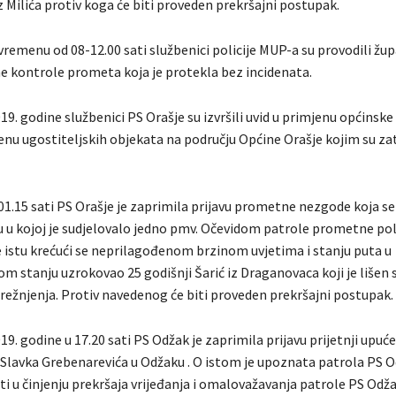
iz Milića protiv koga će biti proveden prekršajni postupak.
vremenu od 08-12.00 sati službenici policije MUP-a su provodili žup
ne kontrole prometa koja je protekla bez incidenata.
19. godine službenici PS Orašje su izvršili uvid u primjenu općinske
u ugostiteljskih objekata na području Općine Orašje kojim su za
01.15 sati PS Orašje je zaprimila prijavu prometne nezgode koja se
šju u kojoj je sudjelovalo jedno pmv. Očevidom patrole prometne poli
e istu krećući se neprilagođenom brzinom uvjetima i stanju puta u
m stanju uzrokovao 25 godišnji Šarić iz Draganovaca koji je lišen 
trežnjenja. Protiv navedenog će biti proveden prekršajni postupak.
19. godine u 17.20 sati PS Odžak je zaprimila prijavu prijetnji upuće
i Slavka Grebenarevića u Odžaku . O istom je upoznata patrola PS O
 u činjenju prekršaja vrijeđanja i omalovažavanja patrole PS Odžak