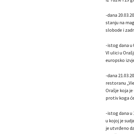
-dana 20.03.20
stanju na magi
slobode i zadr
-istog dana u 
VI ulici u Ora
europsko izvj
-dana 21.03.20
restoranu „Vi
Orašje koja je
protiv koga ć
-istog dana u 
u kojoj je su
je utvrđeno d