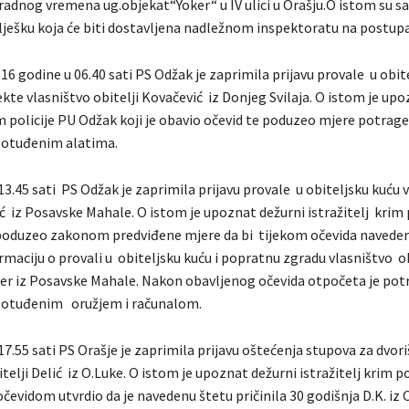
adnog vremena ug.objekat“Yoker“ u IV ulici u Orašju.O istom su sač
lješku koja će biti dostavljena nadležnom inspektoratu na postupa
16 godine u 06.40 sati PS Odžak je zaprimila prijavu provale u obit
te vlasništvo obitelji Kovačević iz Donjeg Svilaja. O istom je upo
im policije PU Odžak koji je obavio očevid te poduzeo mjere potrage
i otuđenim alatima.
13.45 sati PS Odžak je zaprimila prijavu provale u obiteljsku kuću 
ić iz Posavske Mahale. O istom je upoznat dežurni istražitelj krim 
 poduzeo zakonom predviđene mjere da bi tijekom očevida naved
rmaciju o provali u obiteljsku kuću i popratnu zgradu vlasništvo ob
er iz Posavske Mahale. Nakon obavljenog očevida otpočeta je pot
 i otuđenim oružjem i računalom.
17.55 sati PS Orašje je zaprimila prijavu oštećenja stupova za dvor
telji Delić iz O.Luke. O istom je upoznat dežurni istražitelj krim po
 očevidom utvrdio da je navedenu štetu pričinila 30 godišnja D.K. iz 