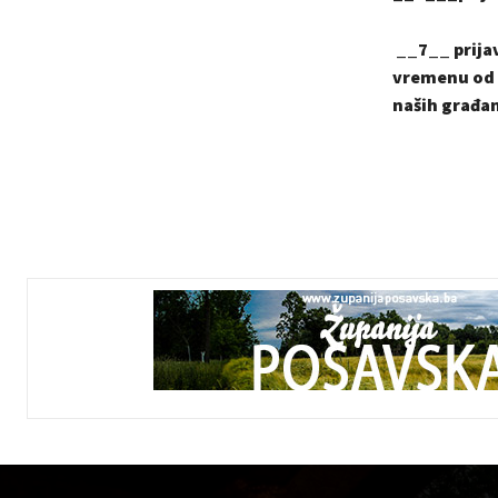
__7__ prijav
vremenu od 
naših građa