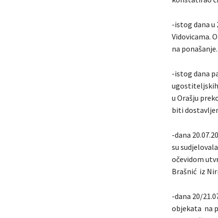
-istog dana u 
Vidovicama. O
na ponašanje.
-istog dana p
ugostiteljskih
u Orašju prek
biti dostavlj
-dana 20.07.20
su sudjeloval
očevidom utvr
Brašnić iz Ni
-dana 20/21.07
objekata na p