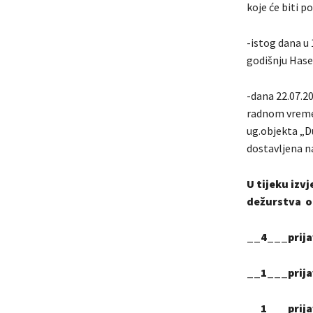
koje će biti 
-istog dana u 
godišnju Hasel
-dana 22.07.20
radnom vremen
ug.objekta „Du
dostavljena n
U tijeku iz
dežurstva or
__4__
__1___prija
__1___prija