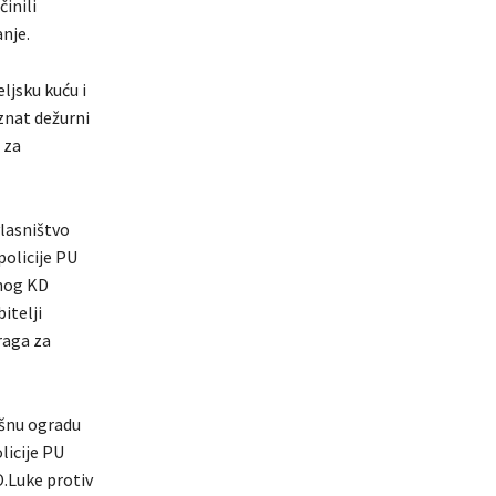
inili
nje.
eljsku kuću i
znat dežurni
 za
vlasništvo
policije PU
enog KD
itelji
raga za
išnu ogradu
licije PU
O.Luke protiv