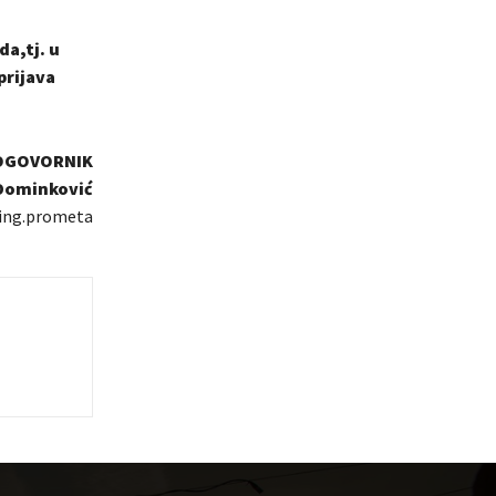
a,tj. u
prijava
OGOVORNIK
 Dominković
ing.prometa