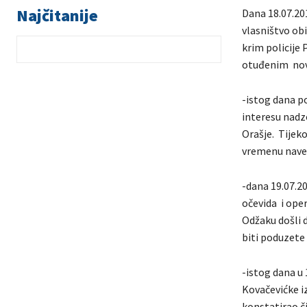
Najčitanije
Dana 18.07.201
vlasništvo obi
krim policije 
otuđenim no
-istog dana po
interesu nadz
Orašje. Tijek
vremenu nave
-dana 19.07.20
očevida i oper
Odžaku došli d
biti poduzet
-istog dana u 
Kovačevićke i
konstatirao či