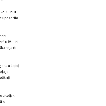
koj Ulici u
de upozorila
emenu
“ u IV ulici
šku koja će
goda u kojoj
oja je
dišnji
ostiteljskih
i u