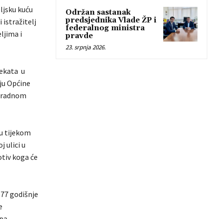
ljsku kuću
Održan sastanak
predsjednika Vlade ŽP i
 istražitelj
federalnog ministra
ljima i
pravde
23. srpnja 2026.
jekata u
ju Općine
o radnom
su tijekom
 ulici u
otiv koga će
 77 godišnje
e
pa.