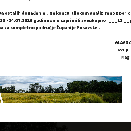
a ostalih događanja . Na koncu tijekom analiziranog period
18.-24.07.2016 godine smo zaprimili sveukupno ___13 __ 
na za kompletno područje Županije Posavske .
GLASN
Josip
Mag.