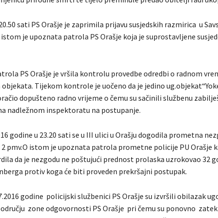
20.50 sati PS Orašje je zaprimila prijavu susjedskih razmirica u Savs
 istom je upoznata patrola PS Orašje koja je suprostavljene susje
atrola PS Orašje je vršila kontrolu provedbe odredbi o radnom vr
 objekata. Tijekom kontrole je uočeno da je jedino ug.objekat“Yoker
oračio dopušteno radno vrijeme o čemu su sačinili službenu zabilje
ena nadležnom inspektoratu na postupanje.
16 godine u 23.20 sati se u III ulici u Orašju dogodila prometna nez
a 2 pmv.O istom je upoznata patrola prometne policije PU Orašje k
dila da je nezgodu ne poštujući prednost prolaska uzrokovao 32 go
rnberga protiv koga će biti proveden prekršajni postupak.
.2016 godine policijski službenici PS Orašje su izvršili obilazak ug
odručju zone odgovornosti PS Orašje pri čemu su ponovno zatekl