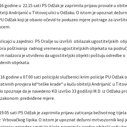
6 godine u 22.15 sati PS Odžak je zaprimila prijavu provale u obite
telji Andrijanić u Tiitovoj ulici u Odžaku. O istom je upoznat dežurni
PU Odžak koji je obavio očevid te poduzeo mjere potrage za izvršite
vcem.
licajci u zajednici PS Orašje su izvršili obilazak ugostiteljskih ob
ora poštivanja radnog vremena ugostiteljskih objekata na područ
om nadzora je utvrđeno da ugostiteljski objekti poštuju odredbe 
denih objekata.
16 godine u 07.00 sati policijski službenici krim policije PU Odžak 
ativnih provjera kd“teške krađe“ u kuću obitelji Andrijanić u Titovoj
o spoznaje da je navedeno KD izvršio 33 godišnji M.D. iz Odžaka pr
e zakonom predviđene mjere.
19.05 sati PS Odžak je zaprimila prijavu zaticanja beživotnog tijela
z Vrbovačkog lipika. O istom je upoznat dežurni mrtvozornik koji j
njenicu prirodne smrti te tijelo preminule predao obitelji radi uko