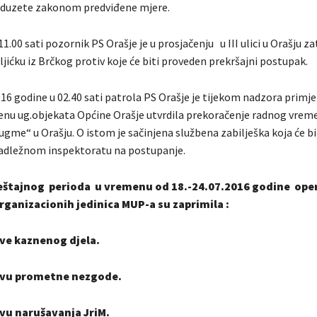
poduzete zakonom predviđene mjere.
11.00 sati pozornik PS Orašje je u prosjačenju u III ulici u Orašju z
jićku iz Brčkog protiv koje će biti proveden prekršajni postupak.
16 godine u 02.40 sati patrola PS Orašje je tijekom nadzora primj
u ug.objekata Općine Orašje utvrdila prekoračenje radnog vrem
gme“ u Orašju. O istom je sačinjena službena zabilješka koja će bi
adležnom inspektoratu na postupanje.
vještajnog perioda u vremenu od 18.-24.07.2016 godine ope
ganizacionih jedinica MUP-a su zaprimila :
_prijave kaznenog djela.
vu prometne nezgode.
vu narušavanja JriM.