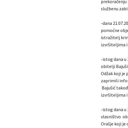
prekoračenju r
službenu zabi
-dana 21.07.20
pomoćne objek
istražitelj kr
izvršiteljima 
-istog dana u 
obitelji Bajuš
Odžak koji je
zaprimili info
Bajušić takođ
izvršiteljima
-istog dana u 
vlasništvo obi
Orašje koji je