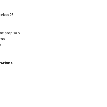
atekao 26
ene propisa o
ena
ti
rativna