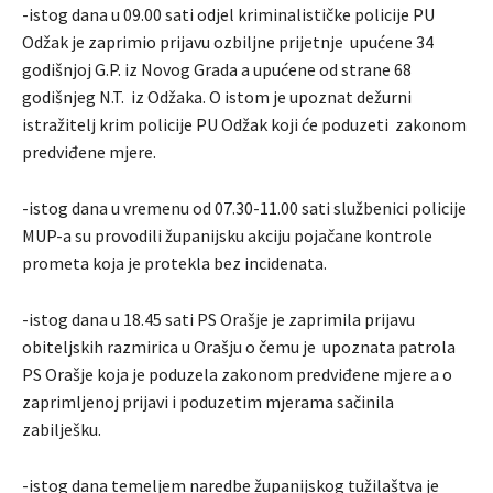
-istog dana u 09.00 sati odjel kriminalističke policije PU
Odžak je zaprimio prijavu ozbiljne prijetnje upućene 34
godišnjoj G.P. iz Novog Grada a upućene od strane 68
godišnjeg N.T. iz Odžaka. O istom je upoznat dežurni
istražitelj krim policije PU Odžak koji će poduzeti zakonom
predviđene mjere.
-istog dana u vremenu od 07.30-11.00 sati službenici policije
MUP-a su provodili županijsku akciju pojačane kontrole
prometa koja je protekla bez incidenata.
-istog dana u 18.45 sati PS Orašje je zaprimila prijavu
obiteljskih razmirica u Orašju o čemu je upoznata patrola
PS Orašje koja je poduzela zakonom predviđene mjere a o
zaprimljenoj prijavi i poduzetim mjerama sačinila
zabilješku.
-istog dana temeljem naredbe županijskog tužilaštva je