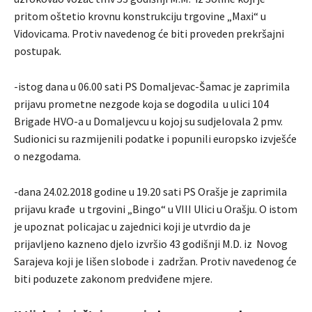
pritom oštetio krovnu konstrukciju trgovine „Maxi“ u
Vidovicama. Protiv navedenog će biti proveden prekršajni
postupak.
-istog dana u 06.00 sati PS Domaljevac-Šamac je zaprimila
prijavu prometne nezgode koja se dogodila u ulici 104
Brigade HVO-a u Domaljevcu u kojoj su sudjelovala 2 pmv.
Sudionici su razmijenili podatke i popunili europsko izvješće
o nezgodama.
-dana 24.02.2018 godine u 19.20 sati PS Orašje je zaprimila
prijavu krađe u trgovini „Bingo“ u VIII Ulici u Orašju. O istom
je upoznat policajac u zajednici koji je utvrdio da je
prijavljeno kazneno djelo izvršio 43 godišnji M.D. iz Novog
Sarajeva koji je lišen slobode i zadržan. Protiv navedenog će
biti poduzete zakonom predviđene mjere.