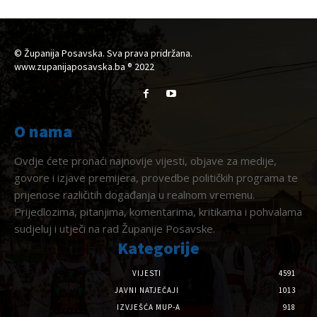
© Županija Posavska. Sva prava pridržana.
www.zupanijaposavska.ba ® 2022
O nama
Ovdje ćete pronaći najnovije vijesti, objave za medije,
govore i izjave premijera, provedbe političkih programa te
prijenose različitih događanja u realnom vremenu.
Prijedlozima, pitanjima, komentarima, kritikama i pohvalama
sudjeluj i utječi na rad Županije Posavske.
Kategorije
VIJESTI
4591
JAVNI NATJEČAJI
1013
IZVJEŠĆA MUP-A
918