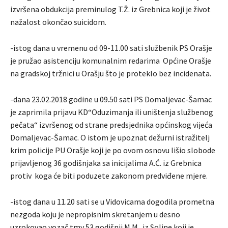
izvršena obdukcija preminulog T.Ž. iz Grebnica koji je život
nažalost okončao suicidom.
-istog dana u vremenu od 09-11.00 sati službenik PS Orašje
je pružao asistenciju komunalnim redarima Općine Orašje
na gradskoj tržnici u Orašju što je proteklo bez incidenata.
-dana 23.02.2018 godine u 09.50 sati PS Domaljevac-Šamac
je zaprimila prijavu KD“Oduzimanja ili uništenja službenog
pečata“ izvršenog od strane predsjednika općinskog vijeća
Domaljevac-Šamac. O istom je upoznat dežurni istražitelj
krim policije PU Orašje koji je po ovom osnovu lišio slobode
prijavljenog 36 godišnjaka sa inicijalima A.Ć. iz Grebnica
protiv koga će biti poduzete zakonom predviđene mjere.
-istog dana u 11.20 sati se u Vidovicama dogodila prometna
nezgoda koju je nepropisnim skretanjem u desno
uzrokovao vozač tmv 53 godišnji M.M. iz Soline koji je