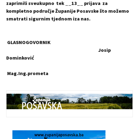
zaprimili sveukupno tek __13__ prijava za
kompletno područje Županije Posavske što možemo
smatrati sigurnim tjednom iza nas.
GLASNOGOVORNIK
Josip
Dominković
Mag.Ing.prometa