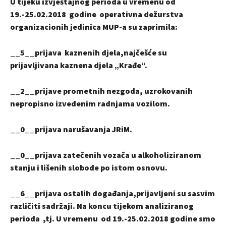
U tijeku izvještajnog perioda u vremenu od
19.-25.02.2018 godine operativna dežurstva
organizacionih jedinica MUP-a su zaprimila:
__5__prijava kaznenih djela,najčešće su
prijavljivana kaznena djela „Krađe“.
__2__prijave prometnih nezgoda, uzrokovanih
nepropisno izvedenim radnjama vozilom.
__0__prijava narušavanja JRiM.
__0__prijava zatečenih vozača u alkoholiziranom
stanju i lišenih slobode po istom osnovu.
__6__prijava ostalih događanja,prijavljeni su sasvim
različiti sadržaji. Na koncu tijekom analiziranog
perioda ,tj. U vremenu od 19.-25.02.2018 godine smo