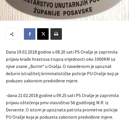
Dana 19.02.2018 godine u 08.20 sati PS Orašje je zaprimila
prijavu krađe hrastova trupca vrijednosti oko 1000KM sa
njive zvane „Burim“ u Orašju. O navedenom je upoznat
dežurni istražitelj kriminalističke policije PU Orašje koji je
poduzeo zakonom predviđene mjere.
-dana 21.02.2018 godine u 09.25 sati PS Orašje je zaprimila
prijavu oštećenja pmv vlasništvo 56 godišnjeg M.R. iz
Dervente. O istom je upoznata patrola prometne policije
PU Orašje koja je poduzela zakonom predviđene mjere.