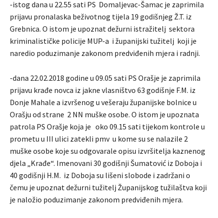
-istog dana u 22.55 sati PS Domaljevac-Šamac je zaprimila
prijavu pronalaska beživotnog tijela 19 godišnjeg Ž.T. iz
Grebnica. O istom je upoznat dežurni istražitelj sektora
kriminalističke policije MUP-a i županijski tužitelj koji je
naredio poduzimanje zakonom predviđenih mjera i radnji.
-dana 22.02.2018 godine u 09.05 sati PS Orašje je zaprimila
prijavu krađe novca iz jakne vlasništvo 63 godišnje F.M. iz
Donje Mahale a izvršenog u vešeraju županijske bolnice u
Orašju od strane 2 NN muške osobe. O istom je upoznata
patrola PS Orašje koja je oko 09.15 sati tijekom kontrole u
prometu u III ulici zatekli pmv u kome su se nalazile 2
muške osobe koje su odgovarale opisu izvršitelja kaznenog
djela „Krađe“. Imenovani 30 godišnji Šumatović iz Doboja i
40 godišnji H.M. iz Doboja su lišeni slobode i zadržani o
čemu je upoznat dežurni tužitelj Županijskog tužilaštva koji
je naložio poduzimanje zakonom predviđenih mjera.