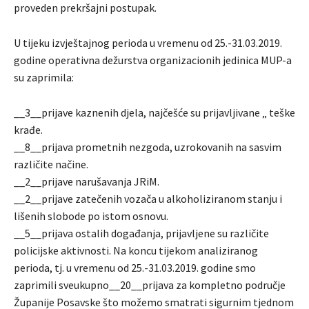
proveden prekršajni postupak.
U tijeku izvještajnog perioda u vremenu od 25.-31.03.2019.
godine operativna dežurstva organizacionih jedinica MUP-a
su zaprimila:
__3__prijave kaznenih djela, najčešće su prijavljivane „ teške
krađe.
__8__prijava prometnih nezgoda, uzrokovanih na sasvim
različite načine.
__2__prijave narušavanja JRiM.
__2__prijave zatečenih vozača u alkoholiziranom stanju i
lišenih slobode po istom osnovu.
__5__prijava ostalih događanja, prijavljene su različite
policijske aktivnosti. Na koncu tijekom analiziranog
perioda, tj. u vremenu od 25.-31.03.2019. godine smo
zaprimili sveukupno__20__prijava za kompletno područje
Županije Posavske što možemo smatrati sigurnim tjednom