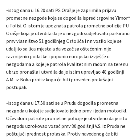
-istog dana u 16.20 sati PS Orašje je zaprimila prijavu
prometne nezgode koja se dogodila ispred trgovine Yimor“
u Tolisi. O istom je upoznata patrola prometne policije PU
Orašje koja je utvrdila da je u nezgodi sudjelovalo parkirano
pmv vlasništvo 51 godišnjeg Oršolića i nn vozilo koje se
udaljilo sa lica mjesta a da vozač sa oštećenim nije
razmijenio podatke i popunio europsko izvješće o
nezgodama a koje je patrola kvalitetnim radom na terenu
ubrzo pronašla i utvrdila da je istim upravljao 48 godišnji
A.M. iz Boka protiv koga će biti proveden prekršajni
postupak.
-istog dana u 17.50 sati se u Prudu dogodila prometna
nezgoda u kojoj je sudjelovalo jedno pmv i jedan motocikl.
Očevidom patrole prometne policije je utvrđeno da je istu
nezgodu uzrokovao vozač pmv 80 godišnji V.S. iz Pruda ne
poštujući prednost prolaska. Protiv navedenog će biti