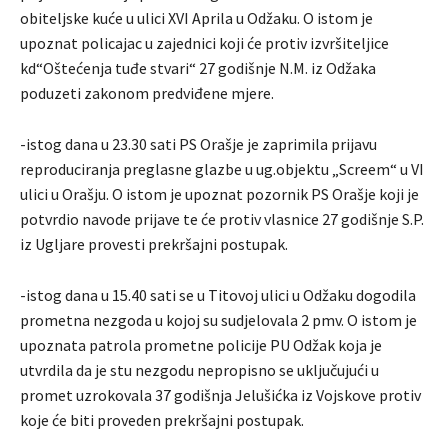
obiteljske kuće u ulici XVI Aprila u Odžaku. O istom je
upoznat policajac u zajednici koji će protiv izvršiteljice
kd“Oštećenja tuđe stvari“ 27 godišnje N.M. iz Odžaka
poduzeti zakonom predviđene mjere.
-istog dana u 23.30 sati PS Orašje je zaprimila prijavu
reproduciranja preglasne glazbe u ug.objektu „Screem“ u VI
ulici u Orašju. O istom je upoznat pozornik PS Orašje koji je
potvrdio navode prijave te će protiv vlasnice 27 godišnje S.P.
iz Ugljare provesti prekršajni postupak.
-istog dana u 15.40 sati se u Titovoj ulici u Odžaku dogodila
prometna nezgoda u kojoj su sudjelovala 2 pmv. O istom je
upoznata patrola prometne policije PU Odžak koja je
utvrdila da je stu nezgodu nepropisno se uključujući u
promet uzrokovala 37 godišnja Jelušićka iz Vojskove protiv
koje će biti proveden prekršajni postupak.