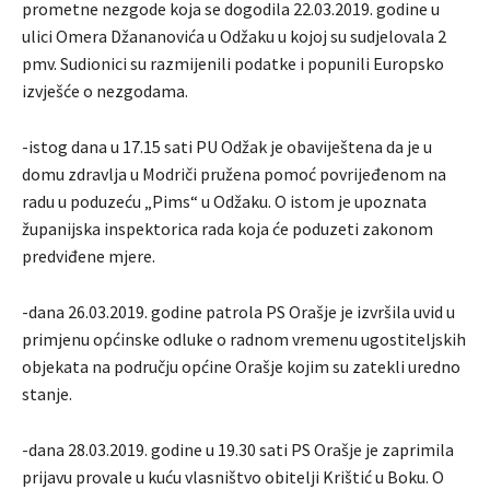
prometne nezgode koja se dogodila 22.03.2019. godine u
ulici Omera Džananovića u Odžaku u kojoj su sudjelovala 2
pmv. Sudionici su razmijenili podatke i popunili Europsko
izvješće o nezgodama.
-istog dana u 17.15 sati PU Odžak je obaviještena da je u
domu zdravlja u Modriči pružena pomoć povrijeđenom na
radu u poduzeću „Pims“ u Odžaku. O istom je upoznata
županijska inspektorica rada koja će poduzeti zakonom
predviđene mjere.
-dana 26.03.2019. godine patrola PS Orašje je izvršila uvid u
primjenu općinske odluke o radnom vremenu ugostiteljskih
objekata na području općine Orašje kojim su zatekli uredno
stanje.
-dana 28.03.2019. godine u 19.30 sati PS Orašje je zaprimila
prijavu provale u kuću vlasništvo obitelji Krištić u Boku. O