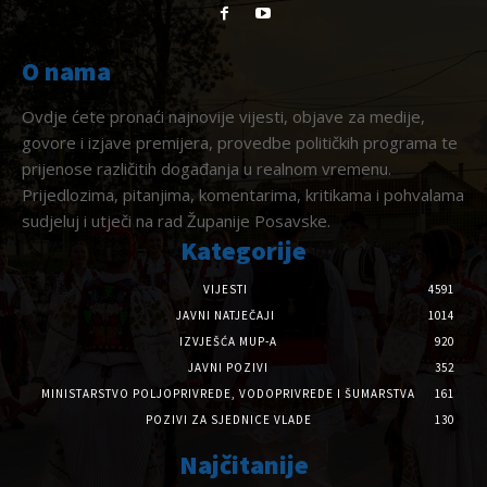
O nama
Ovdje ćete pronaći najnovije vijesti, objave za medije,
govore i izjave premijera, provedbe političkih programa te
prijenose različitih događanja u realnom vremenu.
Prijedlozima, pitanjima, komentarima, kritikama i pohvalama
sudjeluj i utječi na rad Županije Posavske.
Kategorije
VIJESTI
4591
JAVNI NATJEČAJI
1014
IZVJEŠĆA MUP-A
920
JAVNI POZIVI
352
MINISTARSTVO POLJOPRIVREDE, VODOPRIVREDE I ŠUMARSTVA
161
POZIVI ZA SJEDNICE VLADE
130
Najčitanije