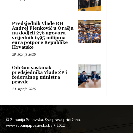
Predsjednik Vlade RH
Andrej Plenković u Orašju
na dodjeli 276 ugovora
vrijednih 6,95 milijuna
eura potpore Republike
Hrvatske
28. srpnja 2026.
Održan sastanak
predsjednika Vlade ŽP i
federalnog ministra
pravde
23. srpnja 2026.
© Županija Posavska. Sva prava pridržana.
www.zupanijaposavska.ba ® 2022