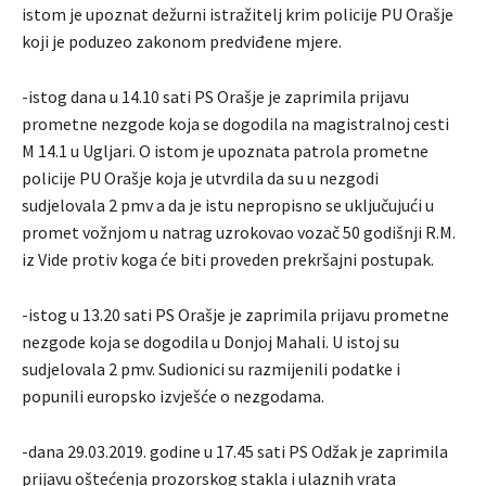
istom je upoznat dežurni istražitelj krim policije PU Orašje
koji je poduzeo zakonom predviđene mjere.
-istog dana u 14.10 sati PS Orašje je zaprimila prijavu
prometne nezgode koja se dogodila na magistralnoj cesti
M 14.1 u Ugljari. O istom je upoznata patrola prometne
policije PU Orašje koja je utvrdila da su u nezgodi
sudjelovala 2 pmv a da je istu nepropisno se uključujući u
promet vožnjom u natrag uzrokovao vozač 50 godišnji R.M.
iz Vide protiv koga će biti proveden prekršajni postupak.
-istog u 13.20 sati PS Orašje je zaprimila prijavu prometne
nezgode koja se dogodila u Donjoj Mahali. U istoj su
sudjelovala 2 pmv. Sudionici su razmijenili podatke i
popunili europsko izvješće o nezgodama.
-dana 29.03.2019. godine u 17.45 sati PS Odžak je zaprimila
prijavu oštećenja prozorskog stakla i ulaznih vrata