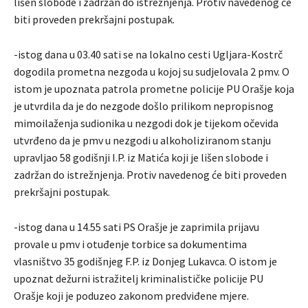
lišen slobode i zadržan do istrežnjenja. Protiv navedenog će
biti proveden prekršajni postupak.
-istog dana u 03.40 sati se na lokalno cesti Ugljara-Kostrč
dogodila prometna nezgoda u kojoj su sudjelovala 2 pmv. O
istom je upoznata patrola prometne policije PU Orašje koja
je utvrdila da je do nezgode došlo prilikom nepropisnog
mimoilaženja sudionika u nezgodi dok je tijekom očevida
utvrđeno da je pmv u nezgodi u alkoholiziranom stanju
upravljao 58 godišnji I.P. iz Matića koji je lišen slobode i
zadržan do istrežnjenja. Protiv navedenog će biti proveden
prekršajni postupak.
-istog dana u 14.55 sati PS Orašje je zaprimila prijavu
provale u pmv i otuđenje torbice sa dokumentima
vlasništvo 35 godišnjeg F.P. iz Donjeg Lukavca. O istom je
upoznat dežurni istražitelj kriminalističke policije PU
Orašje koji je poduzeo zakonom predviđene mjere.