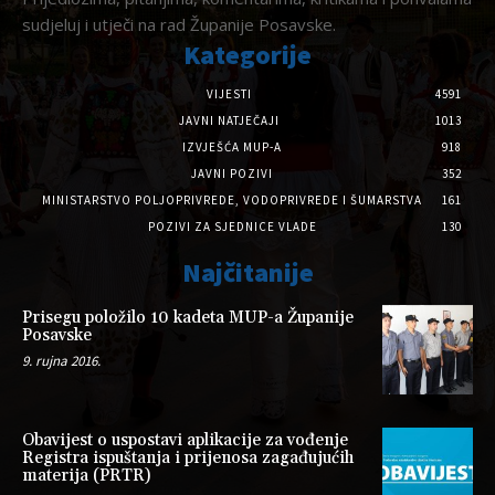
sudjeluj i utječi na rad Županije Posavske.
Kategorije
VIJESTI
4591
JAVNI NATJEČAJI
1013
IZVJEŠĆA MUP-A
918
JAVNI POZIVI
352
MINISTARSTVO POLJOPRIVREDE, VODOPRIVREDE I ŠUMARSTVA
161
POZIVI ZA SJEDNICE VLADE
130
Najčitanije
Prisegu položilo 10 kadeta MUP-a Županije
Posavske
9. rujna 2016.
Obavijest o uspostavi aplikacije za vođenje
Registra ispuštanja i prijenosa zagađujućih
materija (PRTR)