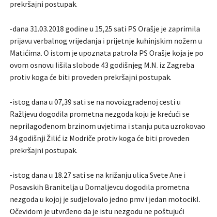
prekršajni postupak.
-dana 31.03.2018 godine u 15,25 sati PS Orašje je zaprimila
prijavu verbalnog vrijeđanja i prijetnje kuhinjskim nožem u
Matićima. O istom je upoznata patrola PS Orašje koja je po
ovom osnovu lišila slobode 43 godišnjeg M.N. iz Zagreba
protiv koga će biti proveden prekršajni postupak.
-istog dana u 07,39 sati se na novoizgrađenoj cesti u
Ražljevu dogodila prometna nezgoda koju je krećući se
neprilagođenom brzinom uvjetima i stanju puta uzrokovao
34 godišnji Žilić iz Modriče protiv koga će biti proveden
prekršajni postupak.
-istog dana u 18.27 sati se na križanju ulica Svete Ane i
Posavskih Branitelja u Domaljevcu dogodila prometna
nezgoda u kojoj je sudjelovalo jedno pmv i jedan motocikl.
Očevidom je utvrđeno da je istu nezgodu ne poštujući