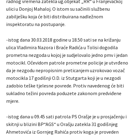
radnog vremena zatekla ug.objekat „RR“ u Franjevačkoj
ulici u Donjoj Mahaloj. O istom su sačinili službenu
zabilješku koja će biti distribuirana nadležnom
inspektoratu na postupanje.
-istog dana 30.03.2018 godine u 18.50 sati se na križanju
ulica Vladimira Nazora i Braće Radića u Tolisi dogodila
prometna nezgoda u kojoj je sudjelovalo jedno pmv i jedan
motocikl. Očevidom patrole prometne policije je utvrđeno
da je nezgodu nepropisnim preticanjem uzrokovao vozač
motocikla 17 godišnji O.D. iz Stutgarta koji je u nezgodi
zadobio teške tjelesne povrede. Protiv navedenog će biti
sukladno težini povreda poduzete zakonom predviđene
mjere.
-istog dana u 09.45 sati patrola PS Orašje je u prosjačenju i
skitnji u blizini BP“AGS“ u Orašju zatekla 31 godišnjeg
Ahmetovića iz Gornjeg Rahića protiv koga je proveden