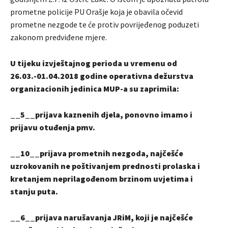
prometne policije PU Orašje koja je obavila očevid
prometne nezgode te će protiv povrijeđenog poduzeti
zakonom predviđene mjere.
U tijeku izvještajnog perioda u vremenu od
26.03.-01.04.2018 godine operativna dežurstva
organizacionih jedinica MUP-a su zaprimila:
__5__prijava kaznenih djela, ponovno imamo i
prijavu otuđenja pmv.
__10__prijava prometnih nezgoda, najčešće
uzrokovanih ne poštivanjem prednosti prolaska i
kretanjem neprilagođenom brzinom uvjetima i
stanju puta.
__6__prijava narušavanja JRiM, koji je najčešće