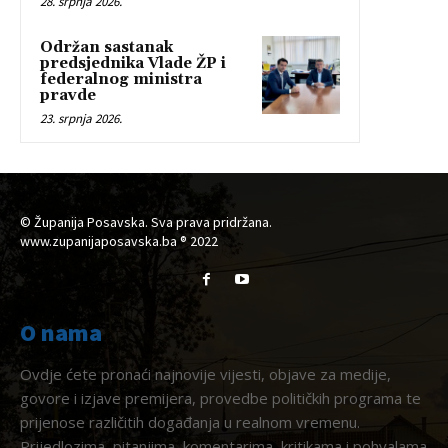
28. srpnja 2026.
Održan sastanak
predsjednika Vlade ŽP i
federalnog ministra
pravde
23. srpnja 2026.
© Županija Posavska. Sva prava pridržana.
www.zupanijaposavska.ba ® 2022
O nama
Ovdje ćete pronaći najnovije vijesti, objave za medije,
govore i izjave premijera, provedbe političkih programa te
prijenose različitih događanja u realnom vremenu.
Prijedlozima, pitanjima, komentarima, kritikama i pohvalama