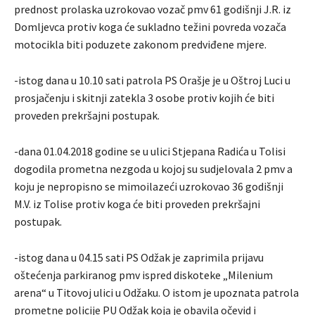
prednost prolaska uzrokovao vozač pmv 61 godišnji J.R. iz
Domljevca protiv koga će sukladno težini povreda vozača
motocikla biti poduzete zakonom predviđene mjere.
-istog dana u 10.10 sati patrola PS Orašje je u Oštroj Luci u
prosjačenju i skitnji zatekla 3 osobe protiv kojih će biti
proveden prekršajni postupak.
-dana 01.04.2018 godine se u ulici Stjepana Radića u Tolisi
dogodila prometna nezgoda u kojoj su sudjelovala 2 pmv a
koju je nepropisno se mimoilazeći uzrokovao 36 godišnji
M.V. iz Tolise protiv koga će biti proveden prekršajni
postupak.
-istog dana u 04.15 sati PS Odžak je zaprimila prijavu
oštećenja parkiranog pmv ispred diskoteke „Milenium
arena“ u Titovoj ulici u Odžaku. O istom je upoznata patrola
prometne policije PU Odžak koja je obavila očevid i