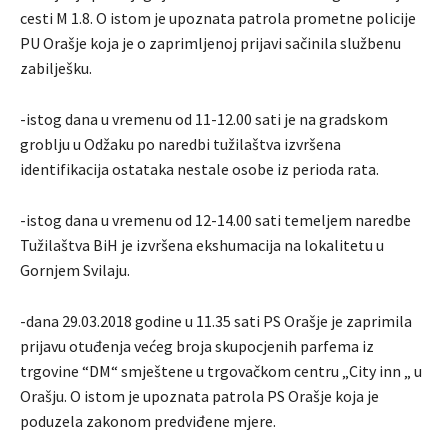
cesti M 1.8. O istom je upoznata patrola prometne policije
PU Orašje koja je o zaprimljenoj prijavi sačinila službenu
zabilješku.
-istog dana u vremenu od 11-12.00 sati je na gradskom
groblju u Odžaku po naredbi tužilaštva izvršena
identifikacija ostataka nestale osobe iz perioda rata.
-istog dana u vremenu od 12-14.00 sati temeljem naredbe
Tužilaštva BiH je izvršena ekshumacija na lokalitetu u
Gornjem Svilaju.
-dana 29.03.2018 godine u 11.35 sati PS Orašje je zaprimila
prijavu otuđenja većeg broja skupocjenih parfema iz
trgovine “DM“ smještene u trgovačkom centru „City inn „ u
Orašju. O istom je upoznata patrola PS Orašje koja je
poduzela zakonom predviđene mjere.