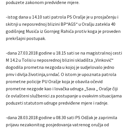
poduzete zakonom predviđene mjere.
-istog dana u 14.10 sati patrola PS Orašje je u prosjačenju i
skitnji u neposrednoj blizini BP“AGS“ u Orašju zatekla 40
godišnjeg Musića iz Gornjeg Rahića protiv koga je proveden
prekršajni postupak.
-dana 27.03.2018 godine u 18.15 sati se na magistralnoj cesti
M 14.2 u Tolisi u neposrednoj blizini skladišta „Vinković“
dogodila prometna nezgoda u kojoj je sudjelovalo jedno
pmv i divlja životinja,srndać. O istom je upoznata patrola
prometne policije PU Orašje koja je obavila očevid
prometne nezgode kao i lovačka udruga „Sava „ Orašje čiji
će ovlašteni službenici za postupanje u ovakvim situacijama
poduzeti statutom udruge predviđene mjere i radnje.
-dana 28.03.2018 godine u 08.30 sati PS Odžak je zaprimila
prijavu nezakonitog posjedovanja vatrenog oružja od