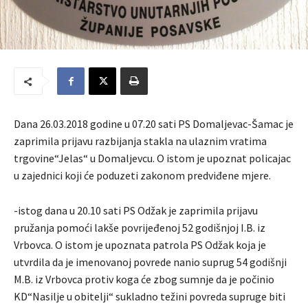
Dana 26.03.2018 godine u 07.20 sati PS Domaljevac-Šamac je
zaprimila prijavu razbijanja stakla na ulaznim vratima
trgovine“Jelas“ u Domaljevcu. O istom je upoznat policajac
u zajednici koji će poduzeti zakonom predviđene mjere.
-istog dana u 20.10 sati PS Odžak je zaprimila prijavu
pružanja pomoći lakše povrijeđenoj 52 godišnjoj I.B. iz
Vrbovca. O istom je upoznata patrola PS Odžak koja je
utvrdila da je imenovanoj povrede nanio suprug 54 godišnji
M.B. iz Vrbovca protiv koga će zbog sumnje da je počinio
KD“Nasilje u obitelji“ sukladno težini povreda supruge biti