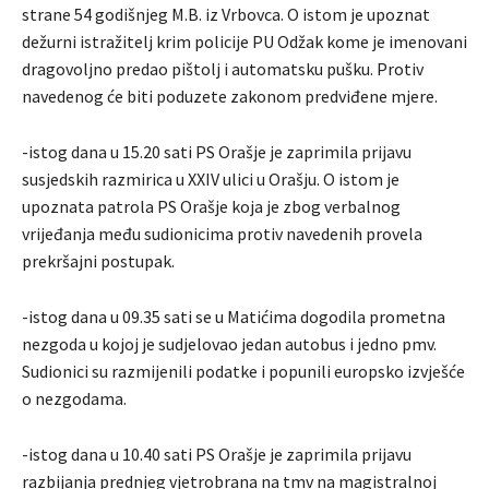
strane 54 godišnjeg M.B. iz Vrbovca. O istom je upoznat
dežurni istražitelj krim policije PU Odžak kome je imenovani
dragovoljno predao pištolj i automatsku pušku. Protiv
navedenog će biti poduzete zakonom predviđene mjere.
-istog dana u 15.20 sati PS Orašje je zaprimila prijavu
susjedskih razmirica u XXIV ulici u Orašju. O istom je
upoznata patrola PS Orašje koja je zbog verbalnog
vrijeđanja među sudionicima protiv navedenih provela
prekršajni postupak.
-istog dana u 09.35 sati se u Matićima dogodila prometna
nezgoda u kojoj je sudjelovao jedan autobus i jedno pmv.
Sudionici su razmijenili podatke i popunili europsko izvješće
o nezgodama.
-istog dana u 10.40 sati PS Orašje je zaprimila prijavu
razbijanja prednjeg vjetrobrana na tmv na magistralnoj