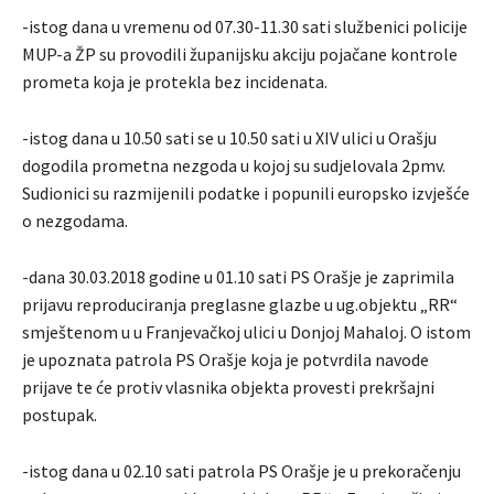
-istog dana u vremenu od 07.30-11.30 sati službenici policije
MUP-a ŽP su provodili županijsku akciju pojačane kontrole
prometa koja je protekla bez incidenata.
-istog dana u 10.50 sati se u 10.50 sati u XIV ulici u Orašju
dogodila prometna nezgoda u kojoj su sudjelovala 2pmv.
Sudionici su razmijenili podatke i popunili europsko izvješće
o nezgodama.
-dana 30.03.2018 godine u 01.10 sati PS Orašje je zaprimila
prijavu reproduciranja preglasne glazbe u ug.objektu „RR“
smještenom u u Franjevačkoj ulici u Donjoj Mahaloj. O istom
je upoznata patrola PS Orašje koja je potvrdila navode
prijave te će protiv vlasnika objekta provesti prekršajni
postupak.
-istog dana u 02.10 sati patrola PS Orašje je u prekoračenju