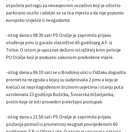
otpočela potragu za nesavjesnim vozačem koji je oštetio
parkirano vozilo i udaljio se sa lica mjesta a da nije popunio
europsko izvješće o nezgodama.
-istog dana u 08.30 sati PS Orašje je zaprimila prijavu
otuđenja pmv iz garaže vlasništvo 65 godišnjeg A.F. iz
Tolise. O istom je upoznat dežurni istražitelj krim policije
PU Orašje koji je poduzeo zakonom predviđene mjere.
-istog dana u 06.10 sati se u Brodskoj ulici u Odžaku dogodila
prometna nezgoda u kojoj su sudjelovala 2 pmv a koju je
krećući se neprilagođenom brzinom uvjetima i stanju puta
uzrokovala 23 godišnja Božićka, Švicarska državljanka,
protiv koje će biti proveden prekršajni postupak.
-istog dana u 21.50 sati PS Orašje je zaprimila prijavu
pružanja pomoći u prometnoj nezgodi povrijeđenom 60
godišnjem Z.P. iz Oštre Luke. O istom je upoznata patrola