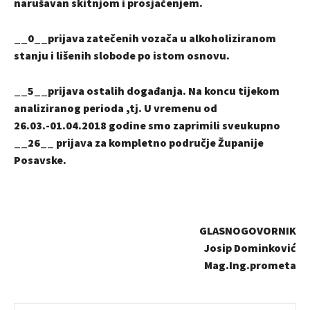
narušavan skitnjom i prosjačenjem.
__0__prijava zatečenih vozača u alkoholiziranom
stanju i lišenih slobode po istom osnovu.
__5__prijava ostalih događanja. Na koncu tijekom
analiziranog perioda ,tj. U vremenu od
26.03.-01.04.2018 godine smo zaprimili sveukupno
__26__ prijava za kompletno područje Županije
Posavske.
GLASNOGOVORNIK
Josip Dominković
Mag.Ing.prometa