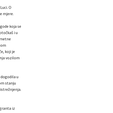
Luci. O
e mjere.
zgode koja se
otočkaš i u
rometne
inom
, koji je
anja vozilom
 dogodila u
nom stanju
istrežnjenja.
granta iz