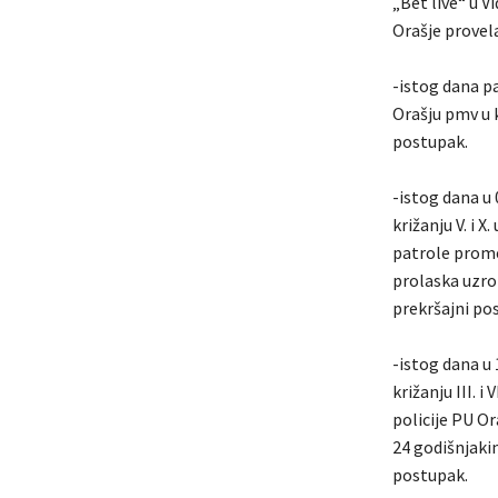
„Bet live“ u V
Orašje provel
-istog dana pa
Orašju pmv u 
postupak.
-istog dana u 
križanju V. i X
patrole prome
prolaska uzrok
prekršajni po
-istog dana u 
križanju III. 
policije PU O
24 godišnjakin
postupak.