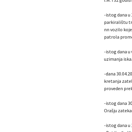
I.M. i 32 godi
-istog dana u 
parkiralištu t
nn vozilo koj
patrola prome
-istog dana u 
uzimanja iska
-dana 30.04.20
kretanja zatek
proveden prek
-istog dana 30.
Orašju zatekao
-istog dana u 