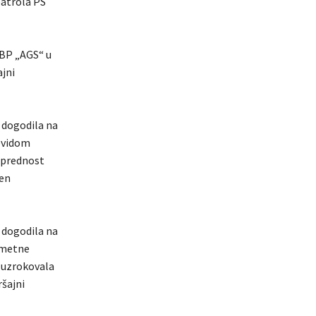
patrola PS
 BP „AGS“ u
ajni
e dogodila na
čevidom
i prednost
den
e dogodila na
rometne
a uzrokovala
ršajni