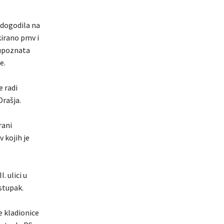
 dogodila na
kirano pmv i
 upoznata
e.
e radi
Orašja.
rani
v kojih je
. ulici u
stupak.
e kladionice