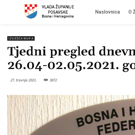
Naslovnica
O Ž
IZVJEŠĆA MUP-A
Tjedni pregled dnevn
26.04-02.05.2021. g
27. travnja 2021.
3872