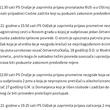
11.30 sati PS Orašje je zaprimila prijavu pronalaska NUS-a u Oštroj 
nati pripadnici Civilne zaštite koji su poduzeli zakonom predviđen
021. godine u 15.50 sati PS Odžak je zaprimila prijavu prometne ne
agistralnoj cesti u Novom gradu u kojoj je sudjelovao jedan četver
a osoba zadobila tjelesne povrede. O istom je upoznata patrola p
džak koja je utvrdila da je nezgodu krećući se neprilagođenom brz
nju puta uzrokovao vozač četverotočkaša, 18 godišnji D.D. iz Modriče
rometa , protiv koga će sukladno težini povreda suvozača i upravlj
a prava biti poduzete zakonom predviđene mjere.
22.00 sati PS Orašje je zaprimila prijavu prometne nezgode koja se
 su sudjelovala 2 pmv a koju je nepropisno pretičući u alkoholizira
č 27 godišnji G.M. iz Domaljevca koji je lišen slobode i zadržan do 
nog će biti proveden prekršajni postupak.
21. godine u 19.25 sati PS Odžak je zaprimila prijavu zaticanja 2 mi