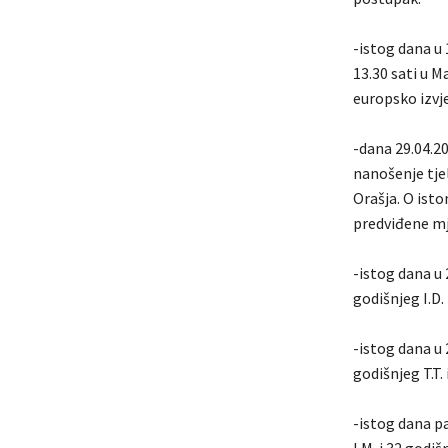
-istog dana u 
13.30 sati u M
europsko izvj
-dana 29.04.20
nanošenje tjel
Orašja. O ist
predviđene mj
-istog dana u 
godišnjeg I.D.
-istog dana u 
godišnjeg T.T.
-istog dana pa