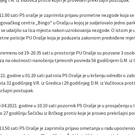
šnjeg I.M. iz Vidovica protiv kojih je proveden prekršajni postupak.
11.00 sati PS orašje je zaprimila prijavu prometne nezgode koja se
rgovačkog centra „Bingo“ u Orašju u kojoj je sudjelovalo jedno par
e se udaljilo sa lica mjesta nakon uzrokovanja nezgode. O istom je
tne policije PU Orašje koja je poduzela zakonom predviđene mjer
vremenu od 19-20.35 sati u prostorije PU Orašje su pozvane 3 osob
za na okolnosti nanošenja tjelesnih povreda 56 godišnjem G.M. iz 
21. godine u 01.20 sati patrola PS Orašje je u kršenju odredbi o zab
la 32 godišnjeg V.R. iz Gredica i 29 godišnjeg D.M. iz Vučilovca proti
ršajni postupak.
04.2021. godine u 10.10 sati pozornik PS Orašje je u prosjačenju u III
 27 godišnju Šečićku iz Brčkog protiv koje je proveo prekršajni po
13.50 sati PS Orašje je zaprimila prijavu ometanja u radu uposlenic