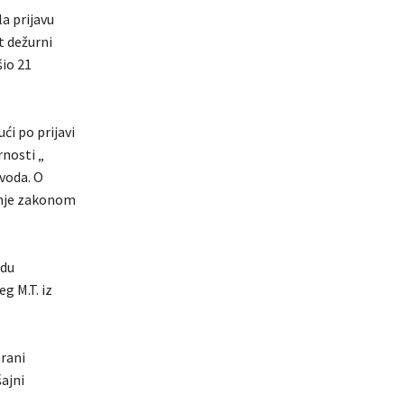
la prijavu
t dežurni
šio 21
ći po prijavi
nosti „
voda. O
anje zakonom
adu
g M.T. iz
brani
ajni