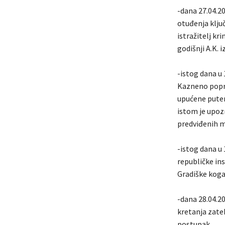
-dana 27.04.20
otuđenja klju
istražitelj kr
godišnji A.K.
-istog dana u 
Kazneno popra
upućene pute
istom je upoz
predviđenih m
-istog dana u
republičke in
Gradiške koga
-dana 28.04.20
kretanja zatek
postupak.