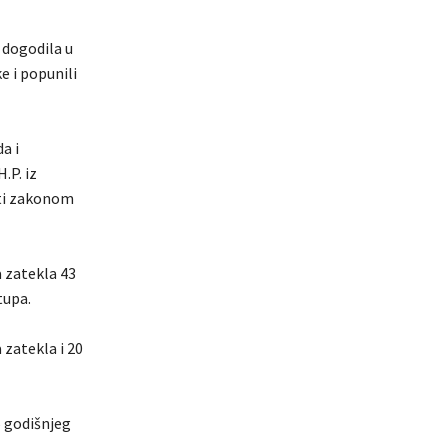
 dogodila u
e i popunili
a i
.P. iz
eti zakonom
a zatekla 43
tupa.
 zatekla i 20
5 godišnjeg