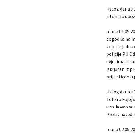
-istog dana u 
istom su upoz
-dana 01.05.2
dogodila na m
kojoj je jedn
policije PU O
uvjetima i sta
isključen iz p
prije sticanj
-istog dana u 
Tolisi u kojoj
uzrokovao voza
Protiv navede
-dana 02.05.20