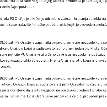
idovicama od strane 46 godišnjeg Šokića iz Vidovica protiv koga je 
a prekršajni postupak.
trola PS Orašje je u kršenju odredbi o zabrani kretanja zatekla na
kome su se nalazile 4 muške osobe protiv kojih je proveden prekrš
08.50 sati PS Orašje je zaprimila prijavu prometne nezgode koja s
. ulice u Orašju u kojoj je sudjelovalo jedno pmv i jedan biciklista. O
tne policije PU Orašje je utvrđeno da je istu nezgodu ne poštujuć
ovao vozač bicikla 70 godišnji M.B. iz Orašja protiv koga je prove
stupak.
18.00 sati PS Orašje je zaprimila prijavu prometne nezgode koja s
i VI. ulice u Orašju u kojoj su sudjelovala 2 pmv. Očevidom patrole p
rašje je utvrđeno da je istu nezgodu ne poštujući prednost prolask
ja sa inicijalima J.V. iz Oštre Luke protiv koje će biti proveden prek