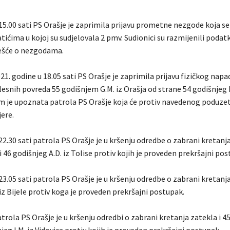
15.00 sati PS Orašje je zaprimila prijavu prometne nezgode koja se
atićima u kojoj su sudjelovala 2 pmv. Sudionici su razmijenili podatk
ešće o nezgodama.
21. godine u 18.05 sati PS Orašje je zaprimila prijavu fizičkog napad
esnih povreda 55 godišnjem G.M. iz Orašja od strane 54 godišnjeg H
om je upoznata patrola PS Orašje koja će protiv navedenog poduz
ere.
22.30 sati patrola PS Orašje je u kršenju odredbe o zabrani kretanj
 i 46 godišnjeg A.D. iz Tolise protiv kojih je proveden prekršajni pos
23.05 sati patrola PS Orašje je u kršenju odredbe o zabrani kretanja
 iz Bijele protiv koga je proveden prekršajni postupak.
trola PS Orašje je u kršenju odredbi o zabrani kretanja zatekla i 4