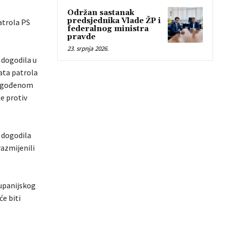
Održan sastanak
predsjednika Vlade ŽP i
atrola PS
federalnog ministra
pravde
23. srpnja 2026.
 dogodila u
nata patrola
ilagođenom
se protiv
e dogodila
razmijenili
Županijskog
će biti