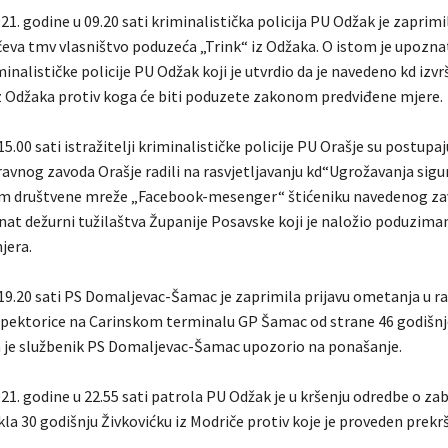
21. godine u 09.20 sati kriminalistička policija PU Odžak je zaprimi
čeva tmv vlasništvo poduzeća „Trink“ iz Odžaka. O istom je upozna
iminalističke policije PU Odžak koji je utvrdio da je navedeno kd izvr
 iz Odžaka protiv koga će biti poduzete zakonom predviđene mjere.
15.00 sati istražitelji kriminalističke policije PU Orašje su postupaju
vnog zavoda Orašje radili na rasvjetljavanju kd“Ugrožavanja sigur
m društvene mreže „Facebook-mesenger“ štićeniku navedenog za
nat dežurni tužilaštva Županije Posavske koji je naložio poduzim
jera.
 19.20 sati PS Domaljevac-Šamac je zaprimila prijavu ometanja u r
spektorice na Carinskom terminalu GP Šamac od strane 46 godišnje
 je službenik PS Domaljevac-Šamac upozorio na ponašanje.
21. godine u 22.55 sati patrola PU Odžak je u kršenju odredbe o za
la 30 godišnju Živkovićku iz Modriče protiv koje je proveden prekrš