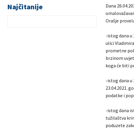
Najčitanije
Dana 26.04.202
omalovažavanj
Orašje provel
-istog dana u 
ulici Vladimir
prometne poli
brzinom uvjeti
koga će biti 
-istog dana u 
23.04.2021. go
podatke i pop
-istog dana i
tužilaštva kri
poduzete zak