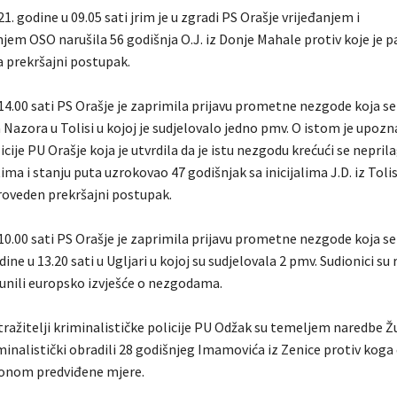
1. godine u 09.05 sati jrim je u zgradi PS Orašje vrijeđanjem i
em OSO narušila 56 godišnja O.J. iz Donje Mahale protiv koje je p
a prekršajni postupak.
14.00 sati PS Orašje je zaprimila prijavu prometne nezgode koja se
a Nazora u Tolisi u kojoj je sudjelovalo jedno pmv. O istom je upoz
cije PU Orašje koja je utvrdila da je istu nezgodu krećući se nepr
ma i stanju puta uzrokovao 47 godišnjak sa inicijalima J.D. iz Toli
proveden prekršajni postupak.
10.00 sati PS Orašje je zaprimila prijavu prometne nezgode koja s
dine u 13.20 sati u Ugljari u kojoj su sudjelovala 2 pmv. Sudionici su 
unili europsko izvješće o nezgodama.
stražitelji kriminalističke policije PU Odžak su temeljem naredbe 
minalistički obradili 28 godišnjeg Imamovića iz Zenice protiv koga 
onom predviđene mjere.