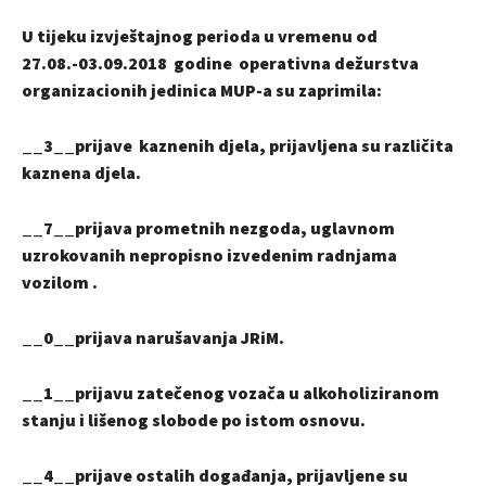
U tijeku izvještajnog perioda u vremenu od
27.08.-03.09.2018 godine operativna dežurstva
organizacionih jedinica MUP-a su zaprimila:
__3__prijave kaznenih djela, prijavljena su različita
kaznena djela.
__7__prijava prometnih nezgoda, uglavnom
uzrokovanih nepropisno izvedenim radnjama
vozilom .
__0__prijava narušavanja JRiM.
__1__prijavu zatečenog vozača u alkoholiziranom
stanju i lišenog slobode po istom osnovu.
__4__prijave ostalih događanja, prijavljene su