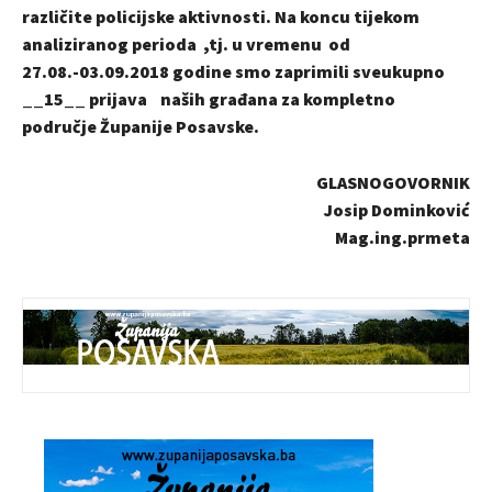
različite policijske aktivnosti. Na koncu tijekom
analiziranog perioda ,tj. u vremenu od
27.08.-03.09.2018 godine smo zaprimili sveukupno
__15__ prijava naših građana za kompletno
područje Županije Posavske.
GLASNOGOVORNIK
Josip Dominković
Mag.ing.prmeta