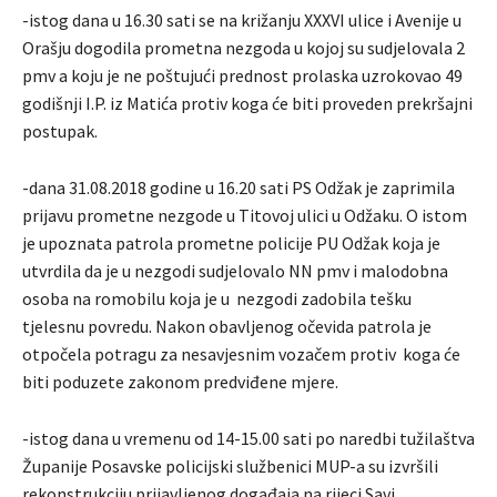
-istog dana u 16.30 sati se na križanju XXXVI ulice i Avenije u
Orašju dogodila prometna nezgoda u kojoj su sudjelovala 2
pmv a koju je ne poštujući prednost prolaska uzrokovao 49
godišnji I.P. iz Matića protiv koga će biti proveden prekršajni
postupak.
-dana 31.08.2018 godine u 16.20 sati PS Odžak je zaprimila
prijavu prometne nezgode u Titovoj ulici u Odžaku. O istom
je upoznata patrola prometne policije PU Odžak koja je
utvrdila da je u nezgodi sudjelovalo NN pmv i malodobna
osoba na romobilu koja je u nezgodi zadobila tešku
tjelesnu povredu. Nakon obavljenog očevida patrola je
otpočela potragu za nesavjesnim vozačem protiv koga će
biti poduzete zakonom predviđene mjere.
-istog dana u vremenu od 14-15.00 sati po naredbi tužilaštva
Županije Posavske policijski službenici MUP-a su izvršili
rekonstrukciju prijavljenog događaja na rijeci Savi.