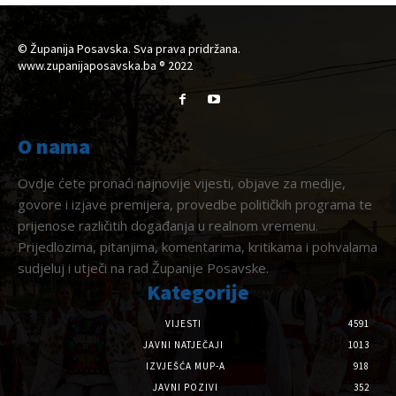
© Županija Posavska. Sva prava pridržana.
www.zupanijaposavska.ba ® 2022
O nama
Ovdje ćete pronaći najnovije vijesti, objave za medije,
govore i izjave premijera, provedbe političkih programa te
prijenose različitih događanja u realnom vremenu.
Prijedlozima, pitanjima, komentarima, kritikama i pohvalama
sudjeluj i utječi na rad Županije Posavske.
Kategorije
VIJESTI
4591
JAVNI NATJEČAJI
1013
IZVJEŠĆA MUP-A
918
JAVNI POZIVI
352