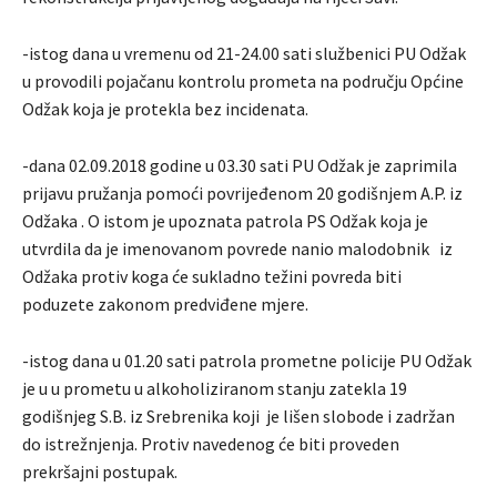
-istog dana u vremenu od 21-24.00 sati službenici PU Odžak
u provodili pojačanu kontrolu prometa na području Općine
Odžak koja je protekla bez incidenata.
-dana 02.09.2018 godine u 03.30 sati PU Odžak je zaprimila
prijavu pružanja pomoći povrijeđenom 20 godišnjem A.P. iz
Odžaka . O istom je upoznata patrola PS Odžak koja je
utvrdila da je imenovanom povrede nanio malodobnik iz
Odžaka protiv koga će sukladno težini povreda biti
poduzete zakonom predviđene mjere.
-istog dana u 01.20 sati patrola prometne policije PU Odžak
je u u prometu u alkoholiziranom stanju zatekla 19
godišnjeg S.B. iz Srebrenika koji je lišen slobode i zadržan
do istrežnjenja. Protiv navedenog će biti proveden
prekršajni postupak.