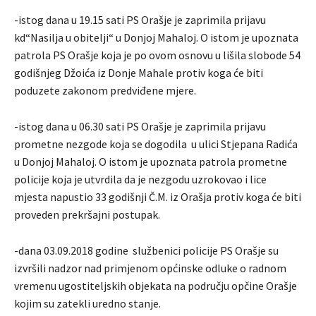
-istog dana u 19.15 sati PS Orašje je zaprimila prijavu
kd“Nasilja u obitelji“ u Donjoj Mahaloj. O istom je upoznata
patrola PS Orašje koja je po ovom osnovu u lišila slobode 54
godišnjeg Džoića iz Donje Mahale protiv koga će biti
poduzete zakonom predviđene mjere.
-istog dana u 06.30 sati PS Orašje je zaprimila prijavu
prometne nezgode koja se dogodila u ulici Stjepana Radića
u Donjoj Mahaloj. O istom je upoznata patrola prometne
policije koja je utvrdila da je nezgodu uzrokovao i lice
mjesta napustio 33 godišnji Č.M. iz Orašja protiv koga će biti
proveden prekršajni postupak.
-dana 03.09.2018 godine službenici policije PS Orašje su
izvršili nadzor nad primjenom općinske odluke o radnom
vremenu ugostiteljskih objekata na području opčine Orašje
kojim su zatekli uredno stanje.