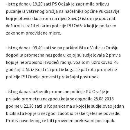
-istog dana u 19.20 sati PS Odžak je zaprimila prijavu
pucanje iz vatrenog oružja na načelnika općine Vukosavlje
koji je plovio skuterom na rijeci Savi. O istom je upoznat
dežurni istražitelj krim policije PU Odžak koji je poduzeo
zakonom predviđene mjere.
-istog dana u 09.40 sati se na parkiralištu u V ulici u Orašju
dogodila prometna nezgoda u kojoj su sudjelovala 2 pmv a
koju je nepropisno izvodeći radnju vozilom uzrokovao 46
godišnji J.M. iz Kostrča protiv koga će patrola prometne
policije PU Orašje provesti prekršajni postupak.
-istog dana službenik prometne policije PU Orašje je
prijavio prometnu nezgodu koja se dogodila 25.08.2018
godine u 22.30 sati u Kopanicama u kojoj je sudjelovao jedan
biciklista koji je u nezgodi zadobio teške tjelesne povrede.
Protiv navedenog će biti proveden prekršajni postupak.