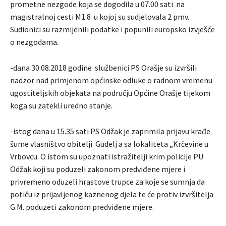
prometne nezgode koja se dogodila u 07.00 sati na
magistralnoj cesti M1.8 u kojoj su sudjelovala 2 pmv.
Sudionici su razmijenili podatke i popunili europsko izvješće
o nezgodama.
-dana 30.08.2018 godine službenici PS Orašje su izvršili
nadzor nad primjenom općinske odluke o radnom vremenu
ugostiteljskih objekata na području Općine Orašje tijekom
koga su zatekli uredno stanje.
-istog dana u 15.35 sati PS Odžak je zaprimila prijavu krađe
šume vlasništvo obitelji Gudelj a sa lokaliteta „Krčevine u
Vrbovcu. O istom su upoznati istražitelji krim policije PU
Odžak koji su poduzeli zakonom predviđene mjere i
privremeno oduzeli hrastove trupce za koje se sumnja da
potiču iz prijavljenog kaznenog djela te će protiv izvršitelja
G.M. poduzeti zakonom predviđene mjere.