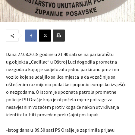
Dana 27.08.2018 godine u 21.40 sati se na parkiralištu
ug.objekta „Cadillac“ u Oštroj Luci dogodila prometna
nezgoda u kojoj je sudjelovalo jedno parkirano pmv i nn
vozilo koje se udaljilo sa lica mjesta a da vozač nije sa
oštećenim razmijenio podatke i popunio europsko izvješće
o nezgodama. O istom je upoznata patrola prometne
policije PU Orašje koja je otpočela mjere potrage za
nesavjesnim vozačem protiv koga će nakon utvrđivanja
identiteta biti proveden prekršajni postupak.
-istog dana u 09.50 sati PS Orašje je zaprimila prijavu