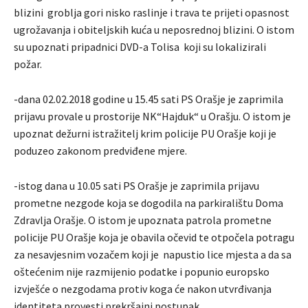
blizini groblja gori nisko raslinje i trava te prijeti opasnost
ugrožavanja i obiteljskih kuća u neposrednoj blizini. O istom
su upoznati pripadnici DVD-a Tolisa koji su lokalizirali
požar.
-dana 02.02.2018 godine u 15.45 sati PS Orašje je zaprimila
prijavu provale u prostorije NK“Hajduk“ u Orašju. O istom je
upoznat dežurni istražitelj krim policije PU Orašje koji je
poduzeo zakonom predviđene mjere.
-istog dana u 10.05 sati PS Orašje je zaprimila prijavu
prometne nezgode koja se dogodila na parkiralištu Doma
Zdravlja Orašje. O istom je upoznata patrola prometne
policije PU Orašje koja je obavila očevid te otpočela potragu
za nesavjesnim vozačem koji je napustio lice mjesta a da sa
oštećenim nije razmijenio podatke i popunio europsko
izvješće o nezgodama protiv koga će nakon utvrđivanja
identiteta provesti prekršajni postupak.