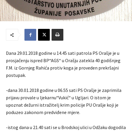
Dana 29.01.2018 godine u 14.45 sati patrola PS Orašje je u
prosjačenju ispred BP“AGS“ u Orašju zatekla 40 godišnjeg
F.M. iz Gornjeg Rahića protiv koga je proveden prekršajni
postupak.
-dana 30.01.2018 godine u 06.55 sati PS Orašje je zaprimila
prijavu provale u ljekarnu“Vukić“ u Ugljari. O istom je
upoznat dežurni istražitelj krim policije PU Orašje koji je
poduzeo zakonom predviđene mjere.
-istog dana u 21.40 sati se u Brodskoj ulici u Odžaku dogodila