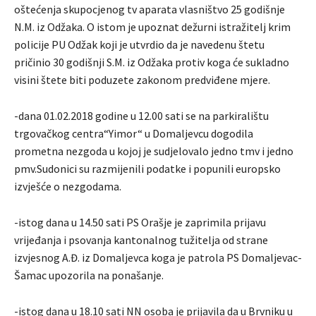
oštećenja skupocjenog tv aparata vlasništvo 25 godišnje
N.M. iz Odžaka. O istom je upoznat dežurni istražitelj krim
policije PU Odžak koji je utvrdio da je navedenu štetu
pričinio 30 godišnji S.M. iz Odžaka protiv koga će sukladno
visini štete biti poduzete zakonom predviđene mjere.
-dana 01.02.2018 godine u 12.00 sati se na parkiralištu
trgovačkog centra“Yimor“ u Domaljevcu dogodila
prometna nezgoda u kojoj je sudjelovalo jedno tmv i jedno
pmv.Sudonici su razmijenili podatke i popunili europsko
izvješće o nezgodama.
-istog dana u 14.50 sati PS Orašje je zaprimila prijavu
vrijeđanja i psovanja kantonalnog tužitelja od strane
izvjesnog A.Đ. iz Domaljevca koga je patrola PS Domaljevac-
Šamac upozorila na ponašanje.
-istog dana u 18.10 sati NN osoba je prijavila da u Brvniku u