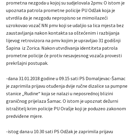
prometna nezgoda u kojoj su sudjelovala 2pmv. O istom je
upoznata patrola prometne policije PU Odžak koja je
utvrdila da je nezgodu nepropisno se mimoilazeći
uzrokovao vozač NN pmv koji se udaljio sa lica mjesta bez
zaustavljanja nakon kontakta sa oštećenim i razbijanja
lijevog retrovizora na pmv kojim je upravljao 31 godišnji
Šapina iz Zorica. Nakon utvrđivanja identiteta patrola
prometne policije će protiv nesavjesnog vozača provesti
prekršajni postupak.
-dana 31.01.2018 godine u 09.15 sati PS Domaljevac-Šamac
je zaprimila prijavu otuđenja dvije ručne dizalice sa pumpne
stanice „Rudine“ koja se nalazi u neposrednoj blizini
graničnog prijelaza Šamac. O istom je upoznat dežurni
istražitelj krim policije PU Orašje koji je poduzeo zakonom
predviđene mjere.
-istog dana u 10.30 sati PS Odžak je zaprimila prijavu