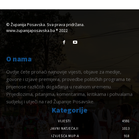
© Županija Posavska. Sva prava pridržana.
www.zupanijaposavska.ba ® 2022
O nama
Ovdje ćete pronaći najnovije vijesti, objave za medije,
govore i izjave premijera, provedbe političkih programa te
prijenose različitih događanja u realnom vremenu.
Prijedlozima, pitanjima, komentarima, kritikama i pohvalama
sudjeluj i utječi na rad Županije Posavske.
Kategorije
VIJESTI
4591
JAVNI NATJEČAJI
1013
IZVJEŠĆA MUP-A
918