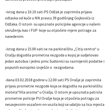
-istog dana u 10.10 sati PS Odžak je zaprimila prijavu
odlaska od kuće u NN pravcu 39 godišnjeg Gojkovića iz
Odžaka. O istom su upoznate policijske agencije u našem
okruženju kao i FUP koje su otpočele mjere potrage za
navedenim.
-istog dana u 15.00 sati se na parkiralištu „Citiy centra“ u
Orašju dogodila prometna nezgoda u kojoj je sudjelovao
jedan autobus i jedno pmv. Sudionici su razmijenili podatke i
popunili europsko izvješće o nezgodama.
-dana 03.02.2018 godine u 12.00 sati PS Orašje je zaprimila
prijavu prometne nezgode koja se dogodila na parkiralištu
motela“Vila aroma“ u Orašju. O istom je upoznata patrola
prometne policije PU Orašje koja je otpočela potragu za
nesavjesnim vozačem nn vozila koji se udaljio sa lica mjesta