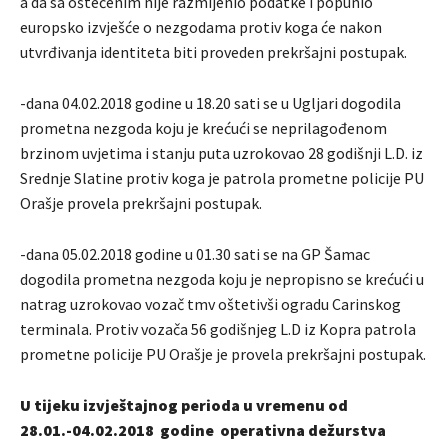
a da sa oštećenim nije razmijenio podatke i popunio
europsko izvješće o nezgodama protiv koga će nakon
utvrđivanja identiteta biti proveden prekršajni postupak.
-dana 04.02.2018 godine u 18.20 sati se u Ugljari dogodila
prometna nezgoda koju je krećući se neprilagođenom
brzinom uvjetima i stanju puta uzrokovao 28 godišnji L.D. iz
Srednje Slatine protiv koga je patrola prometne policije PU
Orašje provela prekršajni postupak.
-dana 05.02.2018 godine u 01.30 sati se na GP Šamac
dogodila prometna nezgoda koju je nepropisno se krećući u
natrag uzrokovao vozač tmv oštetivši ogradu Carinskog
terminala. Protiv vozača 56 godišnjeg L.D iz Kopra patrola
prometne policije PU Orašje je provela prekršajni postupak.
U tijeku izvještajnog perioda u vremenu od
28.01.-04.02.2018 godine operativna dežurstva