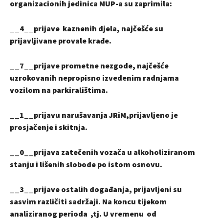
organizacionih jedinica MUP-a su zaprimila:
__4__prijave kaznenih djela, najčešće su
prijavljivane provale krađe.
__7__prijave prometne nezgode, najčešće
uzrokovanih nepropisno izvedenim radnjama
vozilom na parkiralištima.
__1__prijavu narušavanja JRiM,prijavljeno je
prosjačenje i skitnja.
__0__prijava zatečenih vozača u alkoholiziranom
stanju i lišenih slobode po istom osnovu.
__3__prijave ostalih događanja, prijavljeni su
sasvim različiti sadržaji. Na koncu tijekom
analiziranog perioda ,tj. U vremenu od