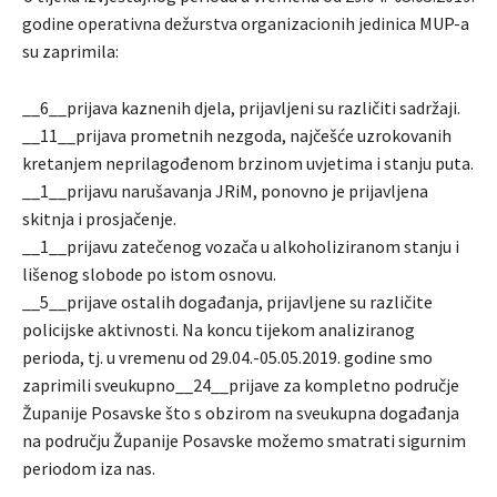
godine operativna dežurstva organizacionih jedinica MUP-a
su zaprimila:
__6__prijava kaznenih djela, prijavljeni su različiti sadržaji.
__11__prijava prometnih nezgoda, najčešće uzrokovanih
kretanjem neprilagođenom brzinom uvjetima i stanju puta.
__1__prijavu narušavanja JRiM, ponovno je prijavljena
skitnja i prosjačenje.
__1__prijavu zatečenog vozača u alkoholiziranom stanju i
lišenog slobode po istom osnovu.
__5__prijave ostalih događanja, prijavljene su različite
policijske aktivnosti. Na koncu tijekom analiziranog
perioda, tj. u vremenu od 29.04.-05.05.2019. godine smo
zaprimili sveukupno__24__prijave za kompletno područje
Županije Posavske što s obzirom na sveukupna događanja
na području Županije Posavske možemo smatrati sigurnim
periodom iza nas.