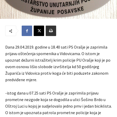
Dana 29.04.2019. godine u 18.40 sati PS Orašje je zaprimila
prijavu oštećenja spomenika u Vidovicama. O istom je
upoznat dežurni istražitelj krim policije PU Orašje koji je po
ovom osnovu lišio slobode izvršitelja kd 50 godišnjeg
Župarića iz Vidovica protiv koga će biti poduzete zakonom
predviđene mjere.
-istog dana u 07.25 sati PS Orašje je zaprimila prijavu
prometne nezgode koja se dogodila u ulici Šošino Brdo u
Oštroj Luci u kojoj je sudjelovalo jedno pmv i jedan biciklista.
O istom je upoznata patrola prometne policije koja je