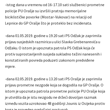
-istog dana u vremenu od 16-17.10 sati službenici prometne
policije PU Orašje su izvršili pratnju memorijalne
biciklističke povorke (Mostar-Vukovar) na relaciji od
Lepnice do GP Orašje što je proteklo bez incidenata.
-dana 01.05.2019. godine u 19.20 sati PS Odžak je zaprimila
prijavu susjedskih razmirica u ulici Slavka Grebenarevića u
Odžaku. O istom je upoznata patrola PS Odžak koja će
protiv suprostavljenih susjeda sukladno težini nanesenih i
konstatiranih povreda poduzeti zakonom predviđene
mjere.
-dana 02.05.2019. godine u 13.20 sati PS Orašje je zaprimila
prijavu prometne nezgode koja se dogodila na GP Orašje. O
istom je upoznata patrola prometne policije PU Orašje koja
je utvrdila da je istu nezgodu ne držeći dovoljan razmak
između vozila uzrokovao 48 godišnji Jounis iz Osijeka protiv
koga je proveden prekršajni postupak.