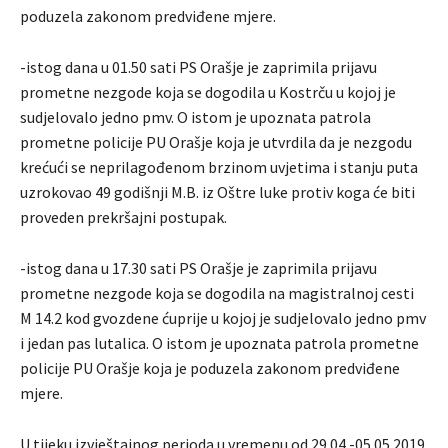
poduzela zakonom predviđene mjere.
-istog dana u 01.50 sati PS Orašje je zaprimila prijavu
prometne nezgode koja se dogodila u Kostrču u kojoj je
sudjelovalo jedno pmv. O istom je upoznata patrola
prometne policije PU Orašje koja je utvrdila da je nezgodu
krećući se neprilagođenom brzinom uvjetima i stanju puta
uzrokovao 49 godišnji M.B. iz Oštre luke protiv koga će biti
proveden prekršajni postupak.
-istog dana u 17.30 sati PS Orašje je zaprimila prijavu
prometne nezgode koja se dogodila na magistralnoj cesti
M 14.2 kod gvozdene ćuprije u kojoj je sudjelovalo jedno pmv
i jedan pas lutalica. O istom je upoznata patrola prometne
policije PU Orašje koja je poduzela zakonom predviđene
mjere.
U tijeku izvještajnog perioda u vremenu od 29.04.-05.05.2019.