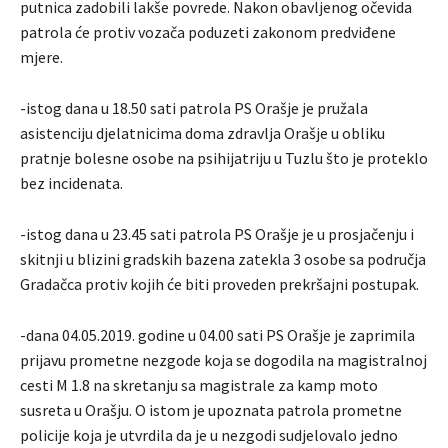
putnica zadobili lakše povrede. Nakon obavljenog očevida
patrola će protiv vozača poduzeti zakonom predviđene
mjere.
-istog dana u 18.50 sati patrola PS Orašje je pružala
asistenciju djelatnicima doma zdravlja Orašje u obliku
pratnje bolesne osobe na psihijatriju u Tuzlu što je proteklo
bez incidenata.
-istog dana u 23.45 sati patrola PS Orašje je u prosjačenju i
skitnji u blizini gradskih bazena zatekla 3 osobe sa područja
Gradačca protiv kojih će biti proveden prekršajni postupak.
-dana 04.05.2019. godine u 04.00 sati PS Orašje je zaprimila
prijavu prometne nezgode koja se dogodila na magistralnoj
cesti M 1.8 na skretanju sa magistrale za kamp moto
susreta u Orašju. O istom je upoznata patrola prometne
policije koja je utvrdila da je u nezgodi sudjelovalo jedno