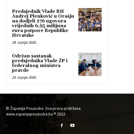
Predsjednik Vlade RH
Andrej Plenković u Orašju
na dodjeli 276 ugovora
vrijednih 6,95 milijuna
eura potpore Republike
Hrvatske
28. srpnja 2026.
Održan sastanak
predsjednika Vlade ŽP i
federalnog ministra
pravde
23. srpnja 2026.
© Županija Posavska. Sva prava pridržana.
www.zupanijaposavska.ba ® 2022