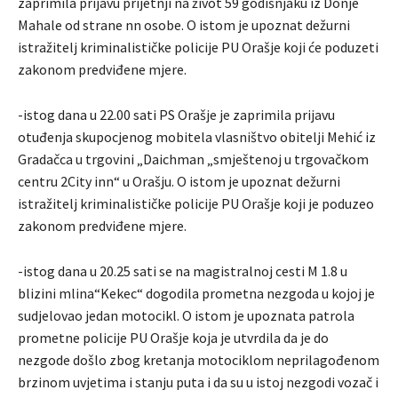
zaprimila prijavu prijetnji na život 59 godišnjaku iz Donje
Mahale od strane nn osobe. O istom je upoznat dežurni
istražitelj kriminalističke policije PU Orašje koji će poduzeti
zakonom predviđene mjere.
-istog dana u 22.00 sati PS Orašje je zaprimila prijavu
otuđenja skupocjenog mobitela vlasništvo obitelji Mehić iz
Gradačca u trgovini „Daichman „smještenoj u trgovačkom
centru 2City inn“ u Orašju. O istom je upoznat dežurni
istražitelj kriminalističke policije PU Orašje koji je poduzeo
zakonom predviđene mjere.
-istog dana u 20.25 sati se na magistralnoj cesti M 1.8 u
blizini mlina“Kekec“ dogodila prometna nezgoda u kojoj je
sudjelovao jedan motocikl. O istom je upoznata patrola
prometne policije PU Orašje koja je utvrdila da je do
nezgode došlo zbog kretanja motociklom neprilagođenom
brzinom uvjetima i stanju puta i da su u istoj nezgodi vozač i