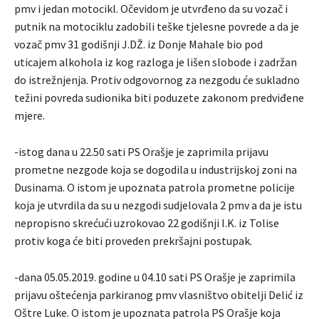
pmv i jedan motocikl. Očevidom je utvrđeno da su vozač i
putnik na motociklu zadobili teške tjelesne povrede a da je
vozač pmv 31 godišnji J.DŽ. iz Donje Mahale bio pod
uticajem alkohola iz kog razloga je lišen slobode i zadržan
do istrežnjenja. Protiv odgovornog za nezgodu će sukladno
težini povreda sudionika biti poduzete zakonom predviđene
mjere.
-istog dana u 22.50 sati PS Orašje je zaprimila prijavu
prometne nezgode koja se dogodila u industrijskoj zoni na
Dusinama. O istom je upoznata patrola prometne policije
koja je utvrdila da su u nezgodi sudjelovala 2 pmv a da je istu
nepropisno skrećući uzrokovao 22 godišnji I.K. iz Tolise
protiv koga će biti proveden prekršajni postupak.
-dana 05.05.2019. godine u 04.10 sati PS Orašje je zaprimila
prijavu oštećenja parkiranog pmv vlasništvo obitelji Delić iz
Oštre Luke. O istom je upoznata patrola PS Orašje koja