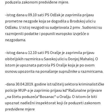
poduzela zakonom predviđene mjere.
-istog dana u 09.10 sati PS Odžak je zaprimila prijavu
prometne nezgode koja se dogodila u Brodskoj ulici u
Odžaku. U istoj nezgodi su sudjelovala 2 pmv . Sudionici su
razmijenili podatke i popunili europsko izvješće o
nezgodama.
-istog dana u 12.10 sati PS Orašje je zaprimila prijavu
obiteljskih razmirica u Savskoj ulici u Donjoj Mahaloj. O
istom je upoznata patrola PS Orašje koja je po ovom
osnovu upozorila na ponašanje supružnike u razmiricama.
-dana 30.04.2019. godine istražitelj sektora kriminalističke
policije MUP-a je zaprimio prijavu kd“Računalne prijevare
„na štetu poduzeća“Bosanac“ u Orašju. O istom će biti
upoznat nadležni inspektorat koji će poduzeti zakonom
predviđene mjere