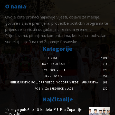
O nama
Ovdje ćete pronaći najnovije vijesti, objave za medije,
govore i izjave premijera, provedbe političkih programa te
prijenose različitih događanja u realnom vremenu.
Prijedlozima, pitanjima, komentarima, kritikama i pohvalama
sudjeluj i utječi na rad Županije Posavske.
Kategorije
VIJESTI
4591
JAVNI NATJEČAJI
1014
IZVJEŠĆA MUP-A
920
JAVNI POZIVI
352
MINISTARSTVO POLJOPRIVREDE, VODOPRIVREDE I ŠUMARSTVA
161
POZIVI ZA SJEDNICE VLADE
130
Najčitanije
Prisegu položilo 10 kadeta MUP-a Županije
Posavske