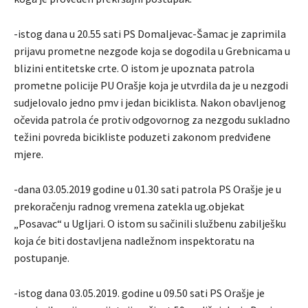
-istog dana u 20.55 sati PS Domaljevac-Šamac je zaprimila
prijavu prometne nezgode koja se dogodila u Grebnicama u
blizini entitetske crte. O istom je upoznata patrola
prometne policije PU Orašje koja je utvrdila da je u nezgodi
sudjelovalo jedno pmv i jedan biciklista. Nakon obavljenog
očevida patrola će protiv odgovornog za nezgodu sukladno
težini povreda bicikliste poduzeti zakonom predviđene
mjere.
-dana 03.05.2019 godine u 01.30 sati patrola PS Orašje je u
prekoračenju radnog vremena zatekla ug.objekat
„Posavac“ u Ugljari. O istom su sačinili službenu zabilješku
koja će biti dostavljena nadležnom inspektoratu na
postupanje.
-istog dana 03.05.2019. godine u 09.50 sati PS Orašje je