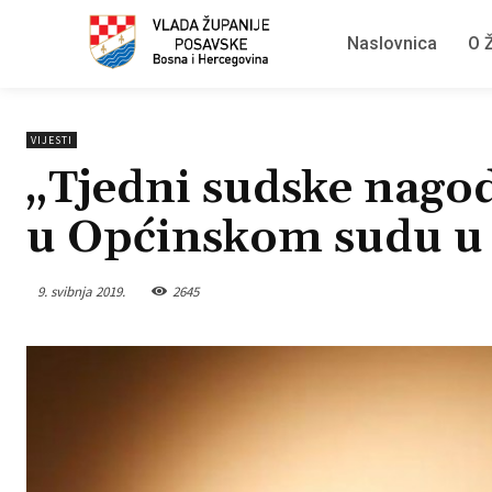
Naslovnica
O Ž
VIJESTI
„Tjedni sudske nagod
u Općinskom sudu u
9. svibnja 2019.
2645