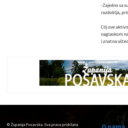
-Zajedno sa s
razdoblja, pr
Cilj ove aktiv
naglaskom na 
i znatna ušted
© Županija Posavska. Sva prava pridržana.
O nama