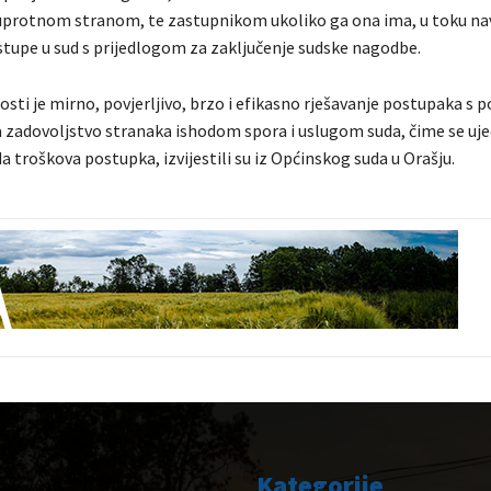
uprotnom stranom, te zastupnikom ukoliko ga ona ima, u toku n
istupe u sud s prijedlogom za zaključenje sudske nagodbe.
nosti je mirno, povjerljivo, brzo i efikasno rješavanje postupaka s
zadovoljstvo stranaka ishodom spora i uslugom suda, čime se uj
a troškova postupka, izvijestili su iz Općinskog suda u Orašju.
Kategorije