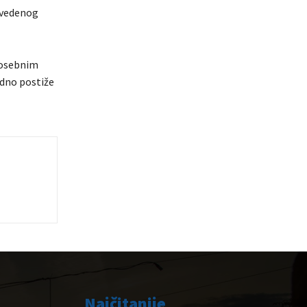
avedenog
 posebnim
edno postiže
Najčitanije