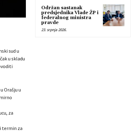
Održan sastanak
predsjednika Vlade ŽP i
federalnog ministra
pravde
23. srpnja 2026.
nski sud u
učak u skladu
voditi
u Orašju u
 mirno
ucu, za
i termin za