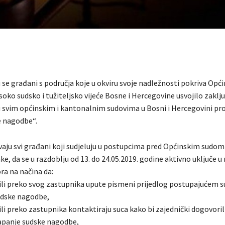
se građani s područja koje u okviru svoje nadležnosti pokriva Opći
isoko sudsko i tužiteljsko vijeće Bosne i Hercegovine usvojilo zaklj
 u svim općinskim i kantonalnim sudovima u Bosni i Hercegovini pro
e nagodbe“.
vaju svi građani koji sudjeluju u postupcima pred Općinskim sudom 
ke, da se u razdoblju od 13. do 24.05.2019. godine aktivno uključe u
ra na načina da:
li preko svog zastupnika upute pismeni prijedlog postupajućem s
udske nagodbe,
li preko zastupnika kontaktiraju suca kako bi zajednički dogovoril
lapanje sudske nagodbe,