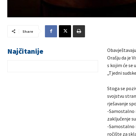
Share
Najčitanije
Obavještavaju 
Orašju da je V
s kojim će se
„Tjedni sudsk
Stoga se pozi
svojstvu stran
rješavanje spo
-Samostalno i
zaključenje s
-Samostalno i
ročište za sk