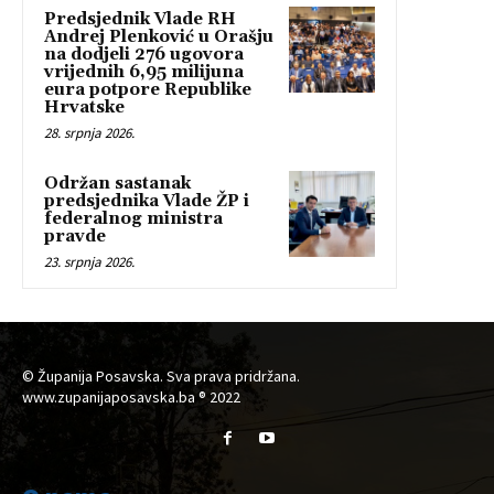
Predsjednik Vlade RH
Andrej Plenković u Orašju
na dodjeli 276 ugovora
vrijednih 6,95 milijuna
eura potpore Republike
Hrvatske
28. srpnja 2026.
Održan sastanak
predsjednika Vlade ŽP i
federalnog ministra
pravde
23. srpnja 2026.
© Županija Posavska. Sva prava pridržana.
www.zupanijaposavska.ba ® 2022