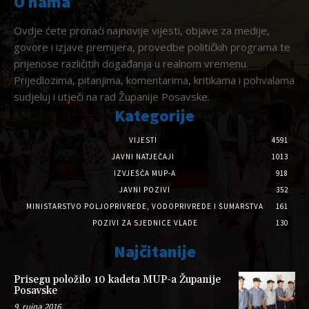
O nama
Ovdje ćete pronaći najnovije vijesti, objave za medije,
govore i izjave premijera, provedbe političkih programa te
prijenose različitih događanja u realnom vremenu.
Prijedlozima, pitanjima, komentarima, kritikama i pohvalama
sudjeluj i utječi na rad Županije Posavske.
Kategorije
VIJESTI
4591
JAVNI NATJEČAJI
1013
IZVJEŠĆA MUP-A
918
JAVNI POZIVI
352
MINISTARSTVO POLJOPRIVREDE, VODOPRIVREDE I ŠUMARSTVA
161
POZIVI ZA SJEDNICE VLADE
130
Najčitanije
Prisegu položilo 10 kadeta MUP-a Županije
Posavske
9. rujna 2016.