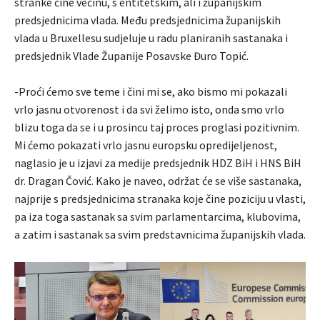
stranke čine većinu, s entitetskim, ali i županijskim
predsjednicima vlada. Među predsjednicima županijskih
vlada u Bruxellesu sudjeluje u radu planiranih sastanaka i
predsjednik Vlade Županije Posavske Đuro Topić.
-Proći ćemo sve teme i čini mi se, ako bismo mi pokazali
vrlo jasnu otvorenost i da svi želimo isto, onda smo vrlo
blizu toga da se i u prosincu taj proces proglasi pozitivnim.
Mi ćemo pokazati vrlo jasnu europsku opredijeljenost,
naglasio je u izjavi za medije predsjednik HDZ BiH i HNS BiH
dr. Dragan Čović. Kako je naveo, održat će se više sastanaka,
najprije s predsjednicima stranaka koje čine poziciju u vlasti,
pa iza toga sastanak sa svim parlamentarcima, klubovima,
a zatim i sastanak sa svim predstavnicima županijskih vlada.