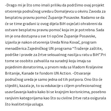
-Drago mi je što smo imali priliku da podržimo ovaj projekt
otvorenja područnog ureda u Domaljevcu u okviru Zavoda za
besplatnu pravnu pomoć Županije Posavske. Nadamo se da
će se time građani iz ovog dijela BiH osjećati ohrabreni da
ostvare besplatnu pravnu pomoć koja im je potrebna. Sada
im je ona dostupna u sve tri općine Županije Posavske,
izjavila je nakon otvorenja Ureda Nina Kovač, program
menadžerica Zajedničkog UN programa “Traženje zaštite,
podrške i pravde za žrtve seksualnog nasilja u ratu u BiH”.Pri
tome se osobito zahvalila na suradnji koju imaju sa
pojedinim donatorima, u prvom redu sa Vladom Kraljevine
Britanije, Kanade te fondom UN Action. -Otvaranje
područnog ureda je samo jedna od tih potpora. Ono što će
slijediti, kazala je, to su edukacije s ciljem profesionalnog
usavršavanja kadra kako bi se krajnjim korisnicima, posebno
ranjivim kategorijama kao što su civilne žrtve rata osigurala
što kvalitetnija usluga.