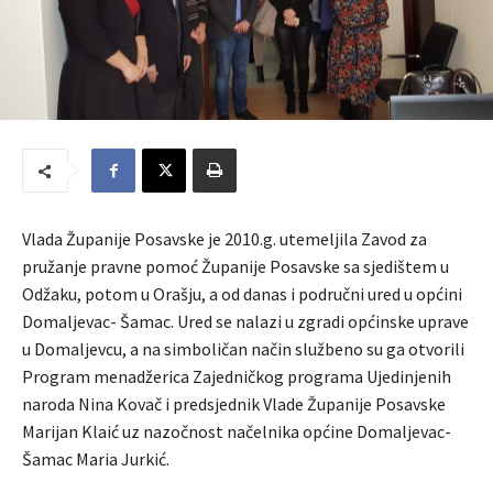
Vlada Županije Posavske je 2010.g. utemeljila Zavod za
pružanje pravne pomoć Županije Posavske sa sjedištem u
Odžaku, potom u Orašju, a od danas i područni ured u općini
Domaljevac- Šamac. Ured se nalazi u zgradi općinske uprave
u Domaljevcu, a na simboličan način službeno su ga otvorili
Program menadžerica Zajedničkog programa Ujedinjenih
naroda Nina Kovač i predsjednik Vlade Županije Posavske
Marijan Klaić uz nazočnost načelnika općine Domaljevac-
Šamac Maria Jurkić.