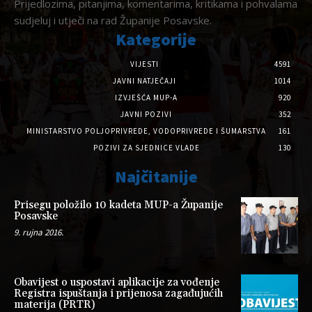
Prijedlozima, pitanjima, komentarima, kritikama i pohvalama
sudjeluj i utječi na rad Županije Posavske.
Kategorije
VIJESTI
4591
JAVNI NATJEČAJI
1014
IZVJEŠĆA MUP-A
920
JAVNI POZIVI
352
MINISTARSTVO POLJOPRIVREDE, VODOPRIVREDE I ŠUMARSTVA
161
POZIVI ZA SJEDNICE VLADE
130
Najčitanije
Prisegu položilo 10 kadeta MUP-a Županije
Posavske
9. rujna 2016.
Obavijest o uspostavi aplikacije za vođenje
Registra ispuštanja i prijenosa zagađujućih
materija (PRTR)