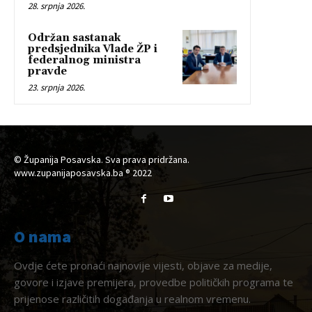
28. srpnja 2026.
Održan sastanak
predsjednika Vlade ŽP i
federalnog ministra
pravde
23. srpnja 2026.
© Županija Posavska. Sva prava pridržana.
www.zupanijaposavska.ba ® 2022
O nama
Ovdje ćete pronaći najnovije vijesti, objave za medije,
govore i izjave premijera, provedbe političkih programa te
prijenose različitih događanja u realnom vremenu.