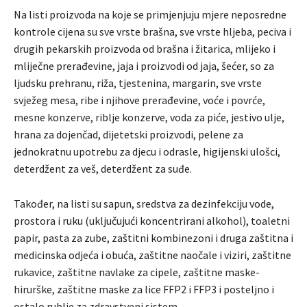
Na listi proizvoda na koje se primjenjuju mjere neposredne
kontrole cijena su sve vrste brašna, sve vrste hljeba, peciva i
drugih pekarskih proizvoda od brašna i žitarica, mlijeko i
mliječne prerađevine, jaja i proizvodi od jaja, šećer, so za
ljudsku prehranu, riža, tjestenina, margarin, sve vrste
svježeg mesa, ribe i njihove prerađevine, voće i povrće,
mesne konzerve, riblje konzerve, voda za piće, jestivo ulje,
hrana za dojenčad, dijetetski proizvodi, pelene za
jednokratnu upotrebu za djecu i odrasle, higijenski ulošci,
deterdžent za veš, deterdžent za suđe.
Također, na listi su sapun, sredstva za dezinfekciju vode,
prostora i ruku (uključujući koncentrirani alkohol), toaletni
papir, pasta za zube, zaštitni kombinezoni i druga zaštitna i
medicinska odjeća i obuća, zaštitne naočale i viziri, zaštitne
rukavice, zaštitne navlake za cipele, zaštitne maske-
hirurške, zaštitne maske za lice FFP2 i FFP3 i posteljno i
ostalo rublje za zdravstveni sistem.