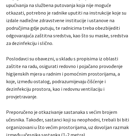
upućivanja na službena putovanja koja nije moguće
otkazati, potrebno je radnike uputiti na instrukcije koje su
izdale nadležne zdravstvene institucije i ustanove na
područjima gdje putuju, te radnicima treba obezbijediti
odgovarajuća zaštitna sredstva, kao što su maske, sredstva
za dezinfekciju i slično.
Poslodavci su obavezni, u skladu s propisima iz oblasti
zaštite na radu, osigurati redovno i pojačano provođenje
higijenskih mjera u radnim i pomoćnim prostorijama, a
koje, između ostalog, podrazumijevaju čišćenje i
dezinfekciju prostora, kao i redovnu ventilaciju i
provjetravanje.
Preporučeno je otkazivanje sastanaka s većim brojem
učesnika. Također, sastanci koji su neophodni, trebali bi biti
organizovani u što većim prostorijama, uz dovoljan razmak
između učesnika sastanka (1-2 metra).