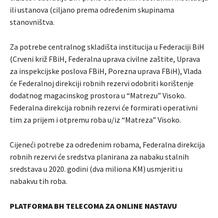
ili ustanova (ciljano prema određenim skupinama
stanovništva.
Za potrebe centralnog skladišta institucija u Federaciji BiH
(Crveni križ FBiH, Federalna uprava civilne zaštite, Uprava
za inspekcijske poslova FBiH, Porezna uprava FBiH), Vlada
će Federalnoj direkciji robnih rezervi odobriti korištenje
dodatnog magacinskog prostora u “Matrezu” Visoko.
Federalna direkcija robnih rezervi će formirati operativni
tim za prijem i otpremu roba u/iz “Matreza” Visoko.
Cijeneći potrebe za određenim robama, Federalna direkcija
robnih rezervi će sredstva planirana za nabaku stalnih
sredstava u 2020. godini (dva miliona KM) usmjeriti u
nabakvu tih roba.
PLATFORMA BH TELECOMA ZA ONLINE NASTAVU