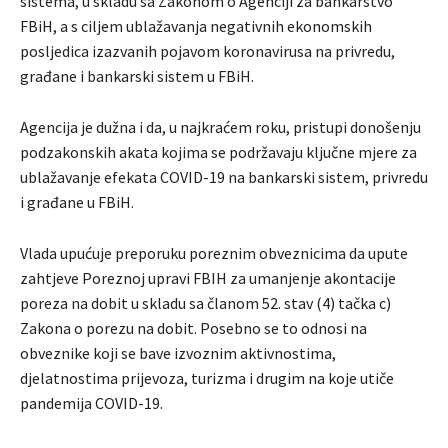
sistema, u skladu sa Zakonom o Agenciji za bankarstvo
FBiH, a s ciljem ublažavanja negativnih ekonomskih
posljedica izazvanih pojavom koronavirusa na privredu,
građane i bankarski sistem u FBiH.
Agencija je dužna i da, u najkraćem roku, pristupi donošenju
podzakonskih akata kojima se podržavaju ključne mjere za
ublažavanje efekata COVID-19 na bankarski sistem, privredu
i građane u FBiH.
Vlada upućuje preporuku poreznim obveznicima da upute
zahtjeve Poreznoj upravi FBIH za umanjenje akontacije
poreza na dobit u skladu sa članom 52. stav (4) tačka c)
Zakona o porezu na dobit. Posebno se to odnosi na
obveznike koji se bave izvoznim aktivnostima,
djelatnostima prijevoza, turizma i drugim na koje utiče
pandemija COVID-19.