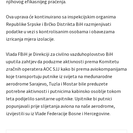
njihovog efikasnijeg praćenja.
Ova uprava će kontinuirano sa inspekcijskim organima
Republike Srpske i Brčko Distrikta BiH razmjenjivati
podatke u vezi s kontrolisanim osobama i obavezama
izricanja mjera izolacije.
Vlada FBiH je Direkciji za civilno vazduhoplovstvo BiH
uputila zahtjev da poduzme aktivnosti prema Komitetu
zračnih operatera AOC SJJ kako bi prema aviokompanijama
koje transportuju putnike iz svijeta na međunarodne
aerodrome Sarajevo, Tuzla i Mostar bile preduzete
potrebne aktivnosti i putnicima kabinsko osoblje tokom
leta podijelilo sanitarne upitnike. Upitnike bi putnici
popunjavali prije slijetanja aviona na naše aerodrome,
izvijestili su iz Vlade Federacije Bosne i Hercegovine.