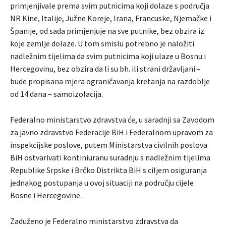
primjenjivale prema svim putnicima koji dolaze s područja
NR Kine, Italije, Južne Koreje, Irana, Francuske, Njemačke i
Španije, od sada primjenjuje na sve putnike, bez obzira iz
koje zemlje dolaze. U tom smislu potrebno je naložiti
nadležnim tijelima da svim putnicima koji ulaze u Bosnu i
Hercegovinu, bez obzira da li su bh. ili strani državljani –
bude propisana mjera ograničavanja kretanja na razdoblje
od 14 dana – samoizolacija.
Federalno ministarstvo zdravstva će, u saradnji sa Zavodom
za javno zdravstvo Federacije BiH i Federalnom upravom za
inspekcijske poslove, putem Ministarstva civilnih poslova
BiH ostvarivati kontiniuranu suradnju s nadležnim tijelima
Republike Srpske i Brčko Distrikta BiH s ciljem osiguranja
jednakog postupanja u ovoj situaciji na području cijele
Bosne i Hercegovine.
Zaduženo je Federalno ministarstvo zdravstva da