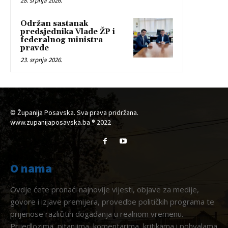
28. srpnja 2026.
Održan sastanak
predsjednika Vlade ŽP i
federalnog ministra
pravde
23. srpnja 2026.
© Županija Posavska. Sva prava pridržana.
www.zupanijaposavska.ba ® 2022
O nama
Ovdje ćete pronaći najnovije vijesti, objave za medije,
govore i izjave premijera, provedbe političkih programa te
prijenose različitih događanja u realnom vremenu.
Prijedlozima, pitanjima, komentarima, kritikama i pohvalama