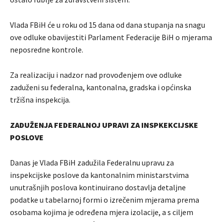
Vlada FBiH će u roku od 15 dana od dana stupanja na snagu
ove odluke obavijestiti Parlament Federacije BiH o mjerama
neposredne kontrole.
Za realizaciju i nadzor nad provođenjem ove odluke
zaduženi su federalna, kantonalna, gradska i općinska
tržišna inspekcija.
ZADUŽENJA FEDERALNOJ UPRAVI ZA INSPKEKCIJSKE
POSLOVE
Danas je Vlada FBiH zadužila Federalnu upravu za
inspekcijske poslove da kantonalnim ministarstvima
unutrašnjih poslova kontinuirano dostavlja detaljne
podatke u tabelarnoj formi o izrečenim mjerama prema
osobama kojima je određena mjera izolacije, a s ciljem