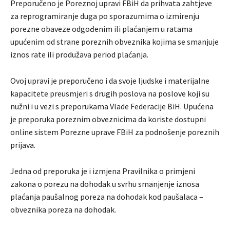
Preporučeno je Poreznoj upravi FBiH da prihvata zahtjeve
za reprogramiranje duga po sporazumima o izmirenju
porezne obaveze odgođenim ili plaćanjem u ratama
upućenim od strane poreznih obveznika kojima se smanjuje
iznos rate ili produžava period plaćanja.
Ovoj upravi je preporučeno i da svoje ljudske i materijalne
kapacitete preusmjeri s drugih poslova na poslove koji su
nužni i u vezi s preporukama Vlade Federacije BiH. Upućena
je preporuka poreznim obveznicima da koriste dostupni
online sistem Porezne uprave FBiH za podnošenje poreznih
prijava.
Jedna od preporuka je i izmjena Pravilnika o primjeni
zakona o porezu na dohodak u svrhu smanjenje iznosa
plaćanja paušalnog poreza na dohodak kod paušalaca –
obveznika poreza na dohodak.