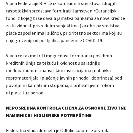
Vlada Federacije BiH će iz komisionih sredstava i drugih
raspoloživih sredstava formirati Jamstveni/Garancijski
fond iz kojeg bi se davala jamstva bankama za nove kredite
za likvidnost privrednim subjektima (za obrtna sredstva,
plaće zaposlenima i slično), prioritetno sektorima koji su
najugroženiji od posljedica pandemije COVID-19.
Vlada će razmotriti mogućnost formiranja posebnih
kreditnih linija za tekuću likvidnost u saradnji s
međunarodnim finansijskim institucijama (nabavka
repromaterijala i plaćanje javnih prihoda i doprinosa) pod
povoljnim kamatnim stopama, s prihvatljivim rokom
otplate i uz period.
NEPOSREDNA KONTROLA CIJENA ZA OSNOVNE ŽIVOTNE
NAMIRNICE I HIGIJENSKE POTREPŠTINE
Federalna vlada donijela je Odluku kojom je utvrdila