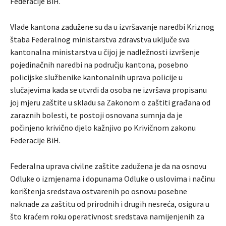
Federacije BiH.
Vlade kantona zadužene su da u izvršavanje naredbi Kriznog
štaba Federalnog ministarstva zdravstva uključe sva
kantonalna ministarstva u čijoj je nadležnosti izvršenje
pojedinačnih naredbi na području kantona, posebno
policijske službenike kantonalnih uprava policije u
slučajevima kada se utvrdi da osoba ne izvršava propisanu
joj mjeru zaštite u skladu sa Zakonom o zaštiti građana od
zaraznih bolesti, te postoji osnovana sumnja da je
počinjeno krivično djelo kažnjivo po Krivičnom zakonu
Federacije BiH.
Federalna uprava civilne zaštite zadužena je da na osnovu
Odluke o izmjenama i dopunama Odluke o uslovima i načinu
korištenja sredstava ostvarenih po osnovu posebne
naknade za zaštitu od prirodnih i drugih nesreća, osigura u
što kraćem roku operativnost sredstava namijenjenih za