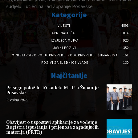
sudjeluj i utječi na rad Županije Posavske.
Kategorije
VIJESTI
4591
JAVNI NATJEČAJI
1014
IZVJEŠĆA MUP-A
920
JAVNI POZIVI
352
MINISTARSTVO POLJOPRIVREDE, VODOPRIVREDE I ŠUMARSTVA
161
POZIVI ZA SJEDNICE VLADE
130
Najčitanije
Prisegu položilo 10 kadeta MUP-a Županije
Posavske
9. rujna 2016.
Obavijest o uspostavi aplikacije za vođenje
Registra ispuštanja i prijenosa zagađujućih
materija (PRTR)