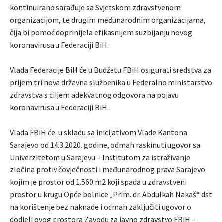
kontinuirano sarađuje sa Svjetskom zdravstvenom
organizacijom, te drugim međunarodnim organizacijama,
čija bi pomoć doprinijela efikasnijem suzbijanju novog
koronavirusa u Federaciji BiH.
Vlada Federacije BiH će u Budžetu FBiH osigurati sredstva za
prijem tri nova državna službenika u Federalno ministarstvo
zdravstva s ciljem adekvatnog odgovora na pojavu
koronavirusa u Federaciji BiH.
Vlada FBiH će, u skladu sa inicijativom Vlade Kantona
Sarajevo od 14.3.2020. godine, odmah raskinuti ugovor sa
Univerzitetom u Sarajevu – Institutom za istraživanje
zločina protiv čovječnosti i međunarodnog prava Sarajevo
kojim je prostor od 1.560 m2 koji spada u zdravstveni
prostor u krugu Opće bolnice „Prim. dr. Abdulkah Nakaš“ dst
na korištenje bez naknade i odmah zaključiti ugovor o
dodjeli ovog prostora Zavodu za javno zdravstvo FBiH –