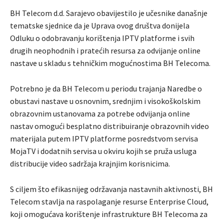
BH Telecom d.d. Sarajevo obavijestilo je učesnike današnje
tematske sjednice da je Uprava ovog društva donijela
Odluku o odobravanju korištenja IPTV platforme i svih
drugih neophodnih i pratećih resursa za odvijanje online
nastave u skladu s tehničkim mogućnostima BH Telecoma.
Potrebno je da BH Telecom u periodu trajanja Naredbe o
obustavi nastave u osnovnim, srednjim i visokoškolskim
obrazovnim ustanovama za potrebe odvijanja online
nastav omogući besplatno distribuiranje obrazovnih video
materijala putem IPTV platforme posredstvom servisa
MojaTV i dodatnih servisa u okviru kojih se pruža usluga
distribucije video sadržaja krajnjim korisnicima.
S ciljem što efikasnijeg održavanja nastavnih aktivnosti, BH
Telecom stavlja na raspolaganje resurse Enterprise Cloud,
koji omogućava korištenje infrastrukture BH Telecoma za