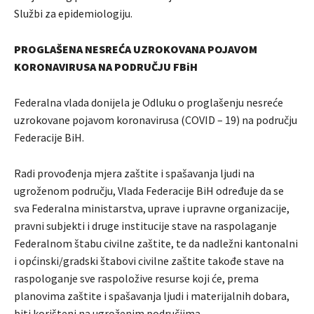
Službi za epidemiologiju.
PROGLAŠENA NESREĆA UZROKOVANA POJAVOM
KORONAVIRUSA NA PODRUČJU FBiH
Federalna vlada donijela je Odluku o proglašenju nesreće
uzrokovane pojavom koronavirusa (COVID – 19) na području
Federacije BiH.
Radi provođenja mjera zaštite i spašavanja ljudi na
ugroženom području, Vlada Federacije BiH određuje da se
sva Federalna ministarstva, uprave i upravne organizacije,
pravni subjekti i druge institucije stave na raspolaganje
Federalnom štabu civilne zaštite, te da nadležni kantonalni
i općinski/gradski štabovi civilne zaštite takođe stave na
raspologanje sve raspoložive resurse koji će, prema
planovima zaštite i spašavanja ljudi i materijalnih dobara,
biti korišteni na ugroženim područjima.