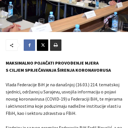
MAKSIMALNO POJAČATI PROVOĐENJE MJERA
S CILJEM SPRJEČAVANJA ŠIRENJA KORONAVORUSA
Vlada Federacije BiH je na današnjoj (16.03.) 214. tematskoj
sjednici, održanoj u Sarajevu, usvojila informaciju o pojavi
novog koronavirusa (COVID-19) u Federaciji BiH, te mjerama
i aktivnostima koje poduzimaju nadležne institucije vlasti u
FBiH, kao i sektoru zdravstva u FBiH.
Sjednicu je sazvao premijer Federacije BiH Fadil Novalić, a na