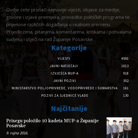
Ovdje ćete pronaći najnovije vijesti, objave za medije,
govore i izjave premijera, provedbe političkih programa te
prijenose različitih događanja u realnom vremenu.
Prijedlozima, pitanjima, komentarima, kritikama i pohvalama
sudjeluj i utječi na rad Županije Posavske.
Kategorije
VIJESTI
4591
JAVNI NATJEČAJI
1013
IZVJEŠĆA MUP-A
918
JAVNI POZIVI
352
MINISTARSTVO POLJOPRIVREDE, VODOPRIVREDE I ŠUMARSTVA
161
POZIVI ZA SJEDNICE VLADE
130
Najčitanije
Prisegu položilo 10 kadeta MUP-a Županije
Posavske
9. rujna 2016.