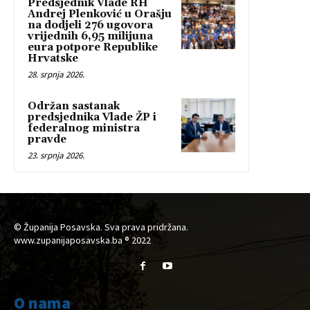
Predsjednik Vlade RH
Andrej Plenković u Orašju
na dodjeli 276 ugovora
vrijednih 6,95 milijuna
eura potpore Republike
Hrvatske
28. srpnja 2026.
Održan sastanak
predsjednika Vlade ŽP i
federalnog ministra
pravde
23. srpnja 2026.
© Županija Posavska. Sva prava pridržana.
www.zupanijaposavska.ba ® 2022
O nama