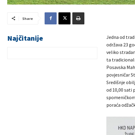
Share
Najčitanije
Jedna od trad
održava 23 god
veliko strada
ta tradiciona
Posavska Maha
povjesničar S
Središnje obil
od 10,00 sati
spomeničkom k
poraća odžačk