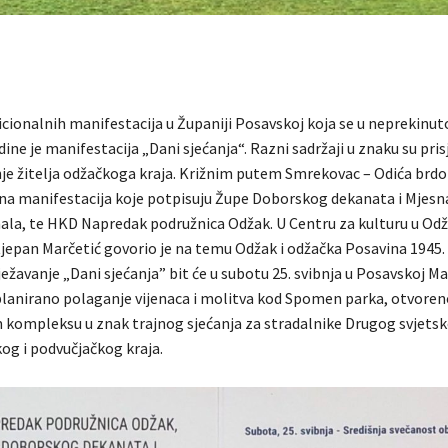
icionalnih manifestacija u Županiji Posavskoj koja se u neprekinu
ine je manifestacija „Dani sjećanja“. Razni sadržaji u znaku su pris
nje žitelja odžačkoga kraja. Križnim putem Smrekovac – Odića brdo
lna manifestacija koje potpisuju Župe Doborskog dekanata i Mjesn
la, te HKD Napredak podružnica Odžak. U Centru za kulturu u Od
tjepan Marčetić govorio je na temu Odžak i odžačka Posavina 1945.
ježavanje „Dani sjećanja” bit će u subotu 25. svibnja u Posavskoj Ma
 planirano polaganje vijenaca i molitva kod Spomen parka, otvore
ompleksu u znak trajnog sjećanja za stradalnike Drugog svjetsko
og i podvučjačkog kraja.