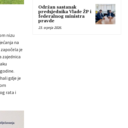
Održan sastanak
predsjednika Vlade ŽP i
federalnog ministra
pravde
23. srpnja 2026.
tom nizu
jećanja na
 započela je
a zajednica
žaku
 godine.
hali gdje je
nom
g rata i