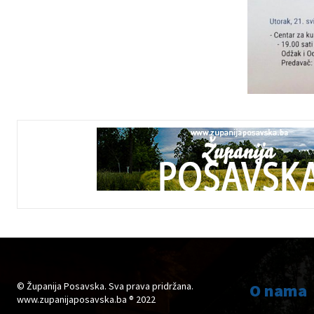
© Županija Posavska. Sva prava pridržana.
O nama
www.zupanijaposavska.ba ® 2022