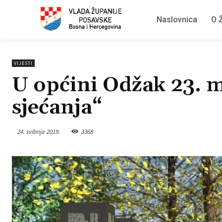
Naslovnica
O Ž
VIJESTI
U općini Odžak 23. m
sjećanja“
24. svibnja 2019.
3368