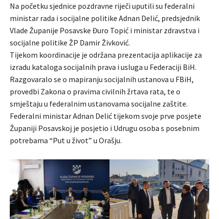
Na početku sjednice pozdravne riječi uputili su federalni
ministar rada i socijalne politike Adnan Delić, predsjednik
Vlade Županije Posavske Đuro Topić i ministar zdravstva i
socijalne politike ŽP Damir Živković.
Tijekom koordinacije je održana prezentacija aplikacije za
izradu kataloga socijalnih prava i usluga u Federaciji BiH.
Razgovaralo se o mapiranju socijalnih ustanova u FBiH,
provedbi Zakona o pravima civilnih žrtava rata, te o
smještaju u federalnim ustanovama socijalne zaštite.
Federalni ministar Adnan Delić tijekom svoje prve posjete
Županiji Posavskoj je posjetio i Udrugu osoba s posebnim
potrebama “Put u život” u Orašju.