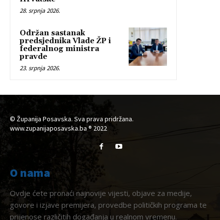
28. srpnja 2026.
Održan sastanak
predsjednika Vlade ŽP i
federalnog ministra
pravde
23. srpnja 2026.
© Županija Posavska. Sva prava pridržana.
www.zupanijaposavska.ba ® 2022
O nama
Ovdje ćete pronaći najnovije vijesti, objave za medije,
govore i izjave premijera, provedbe političkih programa te
prijenose različitih događanja u realnom vremenu.