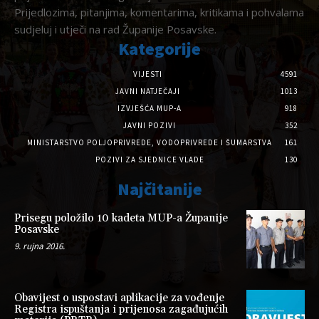
Prijedlozima, pitanjima, komentarima, kritikama i pohvalama
sudjeluj i utječi na rad Županije Posavske.
Kategorije
VIJESTI
4591
JAVNI NATJEČAJI
1013
IZVJEŠĆA MUP-A
918
JAVNI POZIVI
352
MINISTARSTVO POLJOPRIVREDE, VODOPRIVREDE I ŠUMARSTVA
161
POZIVI ZA SJEDNICE VLADE
130
Najčitanije
Prisegu položilo 10 kadeta MUP-a Županije
Posavske
9. rujna 2016.
Obavijest o uspostavi aplikacije za vođenje
Registra ispuštanja i prijenosa zagađujućih