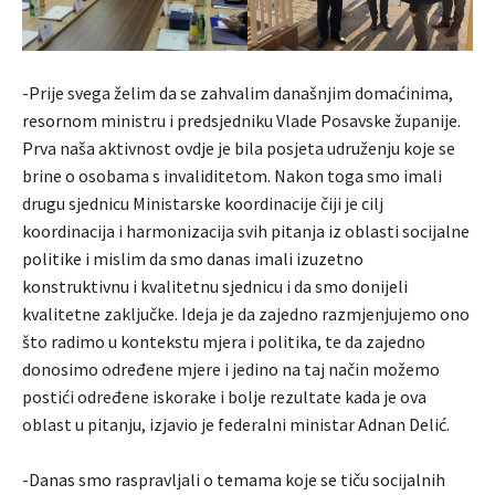
-Prije svega želim da se zahvalim današnjim domaćinima,
resornom ministru i predsjedniku Vlade Posavske županije.
Prva naša aktivnost ovdje je bila posjeta udruženju koje se
brine o osobama s invaliditetom. Nakon toga smo imali
drugu sjednicu Ministarske koordinacije čiji je cilj
koordinacija i harmonizacija svih pitanja iz oblasti socijalne
politike i mislim da smo danas imali izuzetno
konstruktivnu i kvalitetnu sjednicu i da smo donijeli
kvalitetne zaključke. Ideja je da zajedno razmjenjujemo ono
što radimo u kontekstu mjera i politika, te da zajedno
donosimo određene mjere i jedino na taj način možemo
postići određene iskorake i bolje rezultate kada je ova
oblast u pitanju, izjavio je federalni ministar Adnan Delić.
-Danas smo raspravljali o temama koje se tiču socijalnih