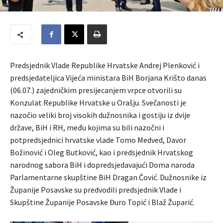
Predsjednik Vlade Republike Hrvatske Andrej Plenković i
predsjedateljica Vijeća ministara BiH Borjana Krišto danas
(06.07.) zajedničkim presijecanjem vrpce otvorili su
Konzulat Republike Hrvatske u Orašju. Svečanosti je
nazočio veliki broj visokih dužnosnika i gostiju iz dvije
države, BiH i RH, među kojima su bili nazočni i
potpredsjednici hrvatske vlade Tomo Medved, Davor
Božinović i Oleg Butković, kao i predsjednik Hrvatskog
narodnog sabora BiH i dopredsjedavajući Doma naroda
Parlamentarne skupštine BiH Dragan Čović. Dužnosnike iz
Županije Posavske su predvodili predsjednik Vlade i
Skupštine Županije Posavske Đuro Topić i Blaž Župarić.