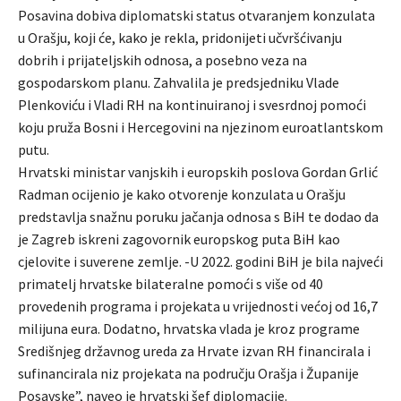
Posavina dobiva diplomatski status otvaranjem konzulata
u Orašju, koji će, kako je rekla, pridonijeti učvršćivanju
dobrih i prijateljskih odnosa, a posebno veza na
gospodarskom planu. Zahvalila je predsjedniku Vlade
Plenkoviću i Vladi RH na kontinuiranoj i svesrdnoj pomoći
koju pruža Bosni i Hercegovini na njezinom euroatlantskom
putu.
Hrvatski ministar vanjskih i europskih poslova Gordan Grlić
Radman ocijenio je kako otvorenje konzulata u Orašju
predstavlja snažnu poruku jačanja odnosa s BiH te dodao da
je Zagreb iskreni zagovornik europskog puta BiH kao
cjelovite i suverene zemlje. -U 2022. godini BiH je bila najveći
primatelj hrvatske bilateralne pomoći s više od 40
provedenih programa i projekata u vrijednosti većoj od 16,7
milijuna eura. Dodatno, hrvatska vlada je kroz programe
Središnjeg državnog ureda za Hrvate izvan RH financirala i
sufinancirala niz projekata na području Orašja i Županije
Posavske”, naveo je hrvatski šef diplomacije.