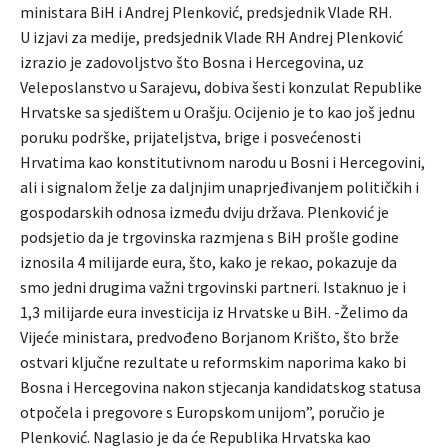
ministara BiH i Andrej Plenković, predsjednik Vlade RH.
U izjavi za medije, predsjednik Vlade RH Andrej Plenković
izrazio je zadovoljstvo što Bosna i Hercegovina, uz
Veleposlanstvo u Sarajevu, dobiva šesti konzulat Republike
Hrvatske sa sjedištem u Orašju. Ocijenio je to kao još jednu
poruku podrške, prijateljstva, brige i posvećenosti
Hrvatima kao konstitutivnom narodu u Bosni i Hercegovini,
ali i signalom želje za daljnjim unaprjeđivanjem političkih i
gospodarskih odnosa između dviju država. Plenković je
podsjetio da je trgovinska razmjena s BiH prošle godine
iznosila 4 milijarde eura, što, kako je rekao, pokazuje da
smo jedni drugima važni trgovinski partneri. Istaknuo je i
1,3 milijarde eura investicija iz Hrvatske u BiH. -Želimo da
Vijeće ministara, predvođeno Borjanom Krišto, što brže
ostvari ključne rezultate u reformskim naporima kako bi
Bosna i Hercegovina nakon stjecanja kandidatskog statusa
otpočela i pregovore s Europskom unijom”, poručio je
Plenković. Naglasio je da će Republika Hrvatska kao