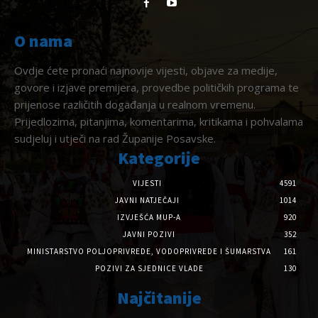
O nama
Ovdje ćete pronaći najnovije vijesti, objave za medije,
govore i izjave premijera, provedbe političkih programa te
prijenose različitih događanja u realnom vremenu.
Prijedlozima, pitanjima, komentarima, kritikama i pohvalama
sudjeluj i utječi na rad Županije Posavske.
Kategorije
VIJESTI
4591
JAVNI NATJEČAJI
1014
IZVJEŠĆA MUP-A
920
JAVNI POZIVI
352
MINISTARSTVO POLJOPRIVREDE, VODOPRIVREDE I ŠUMARSTVA
161
POZIVI ZA SJEDNICE VLADE
130
Najčitanije