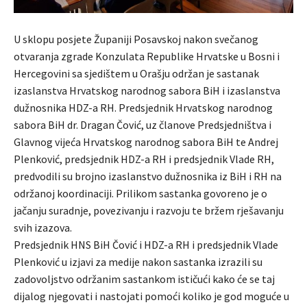
U sklopu posjete Županiji Posavskoj nakon svečanog
otvaranja zgrade Konzulata Republike Hrvatske u Bosni i
Hercegovini sa sjedištem u Orašju održan je sastanak
izaslanstva Hrvatskog narodnog sabora BiH i izaslanstva
dužnosnika HDZ-a RH. Predsjednik Hrvatskog narodnog
sabora BiH dr. Dragan Čović, uz članove Predsjedništva i
Glavnog vijeća Hrvatskog narodnog sabora BiH te Andrej
Plenković, predsjednik HDZ-a RH i predsjednik Vlade RH,
predvodili su brojno izaslanstvo dužnosnika iz BiH i RH na
održanoj koordinaciji. Prilikom sastanka govoreno je o
jačanju suradnje, povezivanju i razvoju te bržem rješavanju
svih izazova.
Predsjednik HNS BiH Čović i HDZ-a RH i predsjednik Vlade
Plenković u izjavi za medije nakon sastanka izrazili su
zadovoljstvo održanim sastankom ističući kako će se taj
dijalog njegovati i nastojati pomoći koliko je god moguće u