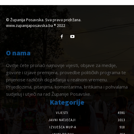
© Županija Posavska. Sva prava pridržana.
www.zupanijaposavska.ba ® 2022
O nama
Ovdje ćete pronaći najnovije vijesti, objave za medije,
govore i izjave premijera, provedbe političkih programa te
prijenose različitih događanja u realnom vremenu.
Prijedlozima, pitanjima, komentarima, kritikama i pohvalama
sudjeluj i utječi na rad Županije Posavske.
Kategorije
VIJESTI
4591
JAVNI NATJEČAJI
1013
IZVJEŠĆA MUP-A
918