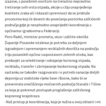
izazove, s posebnim osvrtom na trenutno nepravilno
tretiranje svih vrsta otpada, akcije u cilju unaprjeđenja
kvalitete zraka ali i iskazali spremnost da se pridruže
procesima koji će dovesti do povećanja postotka zaštićenih
područja gdje je neophodno unaprijediti koordinaciju s
općinama i gradovima u Federaciji.
Pero Radić, ministar prometa, veza i zaštite okoliša
Županije Posavske istaknuo je potrebu za daljnjom
izgradnjom i opremanjem reciklažnih dvorišta na području
triju posavskih općina i uspostavom zelenih otoka, kao
preduvjet za selektiranje i odvajanje korisnog otpada,
reciklažu, transfer i zbrinjavanje beskorisnog otpada. Na
sastanku se također razgovaralo i o potrebi sanacije divljih
deponija uz vodotoke rijeke Save i Bosne, kako bi se
prevenirala onečišćenja močvarnih područja Starače i Tišine
za koja je pokrenut postupak proglašenja zaštićenog
kopnenog krajobraza
-Naš pristup je koordinacija, koja je nužna u ovoj oblasti i mi