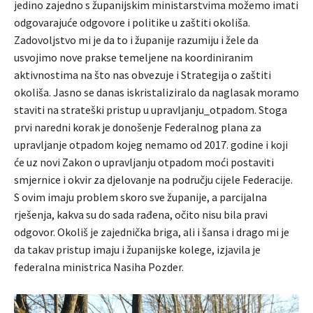
jedino zajedno s županijskim ministarstvima možemo imati
odgovarajuće odgovore i politike u zaštiti okoliša.
Zadovoljstvo mi je da to i županije razumiju i žele da
usvojimo nove prakse temeljene na koordiniranim
aktivnostima na što nas obvezuje i Strategija o zaštiti
okoliša. Jasno se danas iskristaliziralo da naglasak moramo
staviti na strateški pristup u upravljanju_otpadom. Stoga
prvi naredni korak je donošenje Federalnog plana za
upravljanje otpadom kojeg nemamo od 2017. godine i koji
će uz novi Zakon o upravljanju otpadom moći postaviti
smjernice i okvir za djelovanje na području cijele Federacije.
S ovim imaju problem skoro sve županije, a parcijalna
rješenja, kakva su do sada rađena, očito nisu bila pravi
odgovor. Okoliš je zajednička briga, ali i šansa i drago mi je
da takav pristup imaju i županijske kolege, izjavila je
federalna ministrica Nasiha Pozder.