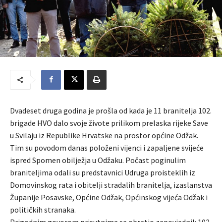
Dvadeset druga godina je prošla od kada je 11 branitelja 102.
brigade HVO dalo svoje živote prilikom prelaska rijeke Save
u Svilaju iz Republike Hrvatske na prostor općine Odžak.
Tim su povodom danas položeni vijenci i zapaljene svijeće
ispred Spomen obilježja u Odžaku. Počast poginulim
braniteljima odali su predstavnici Udruga proisteklih iz
Domovinskog rata i obitelji stradalih branitelja, izaslanstva
Županije Posavske, Općine Odžak, Općinskog vijeća Odžak i
političkih stranaka.
Prigodnim govorom prisutnima se obratio zapovjednik 102.