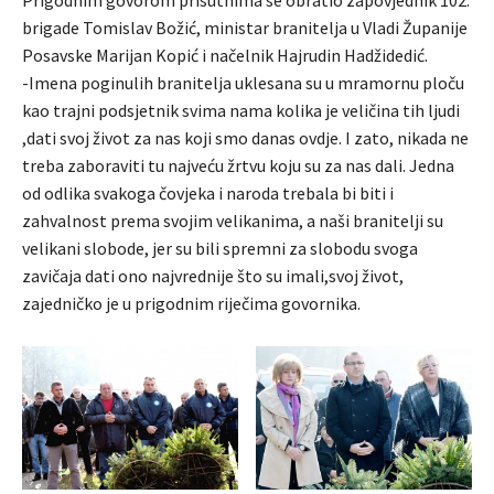
brigade Tomislav Božić, ministar branitelja u Vladi Županije
Posavske Marijan Kopić i načelnik Hajrudin Hadžidedić.
-Imena poginulih branitelja uklesana su u mramornu ploču
kao trajni podsjetnik svima nama kolika je veličina tih ljudi
,dati svoj život za nas koji smo danas ovdje. I zato, nikada ne
treba zaboraviti tu najveću žrtvu koju su za nas dali. Jedna
od odlika svakoga čovjeka i naroda trebala bi biti i
zahvalnost prema svojim velikanima, a naši branitelji su
velikani slobode, jer su bili spremni za slobodu svoga
zavičaja dati ono najvrednije što su imali,svoj život,
zajedničko je u prigodnim riječima govornika.