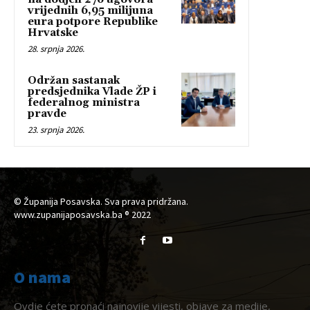
vrijednih 6,95 milijuna
eura potpore Republike
Hrvatske
28. srpnja 2026.
Održan sastanak
predsjednika Vlade ŽP i
federalnog ministra
pravde
23. srpnja 2026.
© Županija Posavska. Sva prava pridržana.
www.zupanijaposavska.ba ® 2022
O nama
Ovdje ćete pronaći najnovije vijesti, objave za medije,