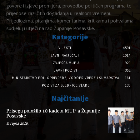
govore i izjave premijera, provedbe političkih programa te
prijenose različitih događanja u realnom vremenu.
Prijedlozima, pitanjima, komentarima, kritikama i pohvalama
sudjeluj i utječi na rad Županije Posavske.
Kategorije
VIJESTI
4591
JAVNI NATJEČAJI
1014
IZVJEŠĆA MUP-A
920
JAVNI POZIVI
352
MINISTARSTVO POLJOPRIVREDE, VODOPRIVREDE I ŠUMARSTVA
161
POZIVI ZA SJEDNICE VLADE
130
Najčitanije
Prisegu položilo 10 kadeta MUP-a Županije
Posavske
9. rujna 2016.