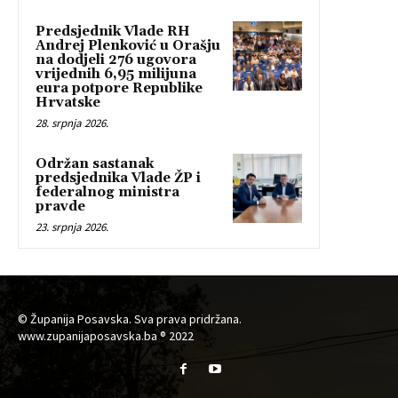
Predsjednik Vlade RH
Andrej Plenković u Orašju
na dodjeli 276 ugovora
vrijednih 6,95 milijuna
eura potpore Republike
Hrvatske
28. srpnja 2026.
Održan sastanak
predsjednika Vlade ŽP i
federalnog ministra
pravde
23. srpnja 2026.
© Županija Posavska. Sva prava pridržana.
www.zupanijaposavska.ba ® 2022