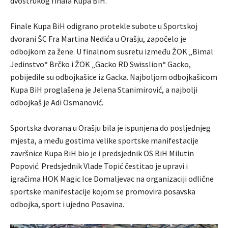
dvostrukog finala Kupa BiH.
Finale Kupa BiH odigrano protekle subote u Sportskoj
dvorani ŠC Fra Martina Nedića u Orašju, započelo je
odbojkom za žene. U finalnom susretu između ŽOK „Bimal
Jedinstvo“ Brčko i ŽOK „Gacko RD Swisslion“ Gacko,
pobijedile su odbojkašice iz Gacka. Najboljom odbojkašicom
Kupa BiH proglašena je Jelena Stanimirović, a najbolji
odbojkaš je Adi Osmanović.
Sportska dvorana u Orašju bila je ispunjena do posljednjeg
mjesta, a među gostima velike sportske manifestacije
završnice Kupa BiH bio je i predsjednik OS BiH Milutin
Popović. Predsjednik Vlade Topić čestitao je upravi i
igračima HOK Magic Ice Domaljevac na organizaciji odlične
sportske manifestacije kojom se promovira posavska
odbojka, sport i ujedno Posavina.