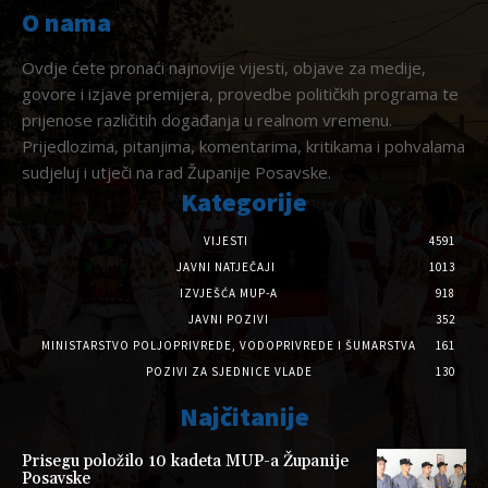
O nama
Ovdje ćete pronaći najnovije vijesti, objave za medije,
govore i izjave premijera, provedbe političkih programa te
prijenose različitih događanja u realnom vremenu.
Prijedlozima, pitanjima, komentarima, kritikama i pohvalama
sudjeluj i utječi na rad Županije Posavske.
Kategorije
VIJESTI
4591
JAVNI NATJEČAJI
1013
IZVJEŠĆA MUP-A
918
JAVNI POZIVI
352
MINISTARSTVO POLJOPRIVREDE, VODOPRIVREDE I ŠUMARSTVA
161
POZIVI ZA SJEDNICE VLADE
130
Najčitanije
Prisegu položilo 10 kadeta MUP-a Županije
Posavske