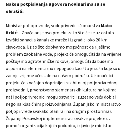
Nakon potpisivanja ugovora novinarima su se
obratili:
Ministar poljoprivrede, vodoprivrede i šumarstva
Mato
Brkić
: – Značajan je ovo projekt zato što će se uz ostalo
izvršiti sanacija kanalske mreže i izgraditi oko 20 km
cjevovoda. Uz to što dobivamo mogućnost da riješimo
problem zaobalne vode, projekt će omogućiti da na vrijeme
poštujemo agrotehničke rokove, omogućiti da budemo
otporni na elementarnu nepogodu kao što je suša koje su u
zadnje vrijeme učestale na našem području. U konačnici
projekt će značajno doprinijeti stabilnijoj poljoprivrednoj
proizvodnji, prvenstveno sjemenarskih kultura na kojima
naši poljoprivrednici mogu ostvariti izuzetno veću dobiti
nego na klasičnim proizvodnjama. Županijsko ministarstvo
poljoprivrede svakako planira i na drugim prostorima u
Županiji Posavskoj implementirati ovakve projekte uz
pomoć organizacija koji ih podupiru, izjavio je ministar