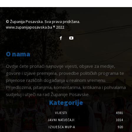
© Županija Posavska. Sva prava pridržana.
www.zupanijaposavska.ba ® 2022
O nama
Ovdje ćete pronaći najnovije vijesti, objave za medije,
govore i izjave premijera, provedbe političkih programa te
prijenose različitih događanja u realnom vremenu.
Prijedlozima, pitanjima, komentarima, kritikama i pohvalama
sudjeluj i utječi na rad Županije Posavske.
Kategorije
VIJESTI
4591
JAVNI NATJEČAJI
1014
IZVJEŠĆA MUP-A
920