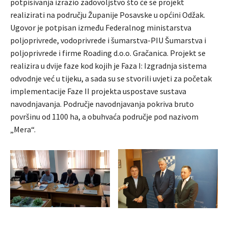
potpisivanja izrazio zadovoljstvo što će se projekt
realizirati na području Županije Posavske u općini Odžak.
Ugovor je potpisan između Federalnog ministarstva
poljoprivrede, vodoprivrede i šumarstva-PIU Šumarstva i
poljoprivrede i firme Roading d.o.o. Gračanica. Projekt se
realizira u dvije faze kod kojih je Faza I: Izgradnja sistema
odvodnje već u tijeku, a sada su se stvorili uvjeti za početak
implementacije Faze II projekta uspostave sustava
navodnjavanja. Područje navodnjavanja pokriva bruto
površinu od 1100 ha, a obuhvaća područje pod nazivom
„Mera“.