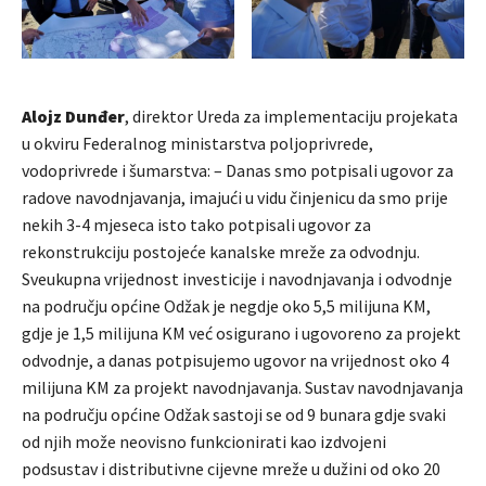
Alojz Dunđer
, direktor Ureda za implementaciju projekata
u okviru Federalnog ministarstva poljoprivrede,
vodoprivrede i šumarstva: – Danas smo potpisali ugovor za
radove navodnjavanja, imajući u vidu činjenicu da smo prije
nekih 3-4 mjeseca isto tako potpisali ugovor za
rekonstrukciju postojeće kanalske mreže za odvodnju.
Sveukupna vrijednost investicije i navodnjavanja i odvodnje
na području općine Odžak je negdje oko 5,5 milijuna KM,
gdje je 1,5 milijuna KM već osigurano i ugovoreno za projekt
odvodnje, a danas potpisujemo ugovor na vrijednost oko 4
milijuna KM za projekt navodnjavanja. Sustav navodnjavanja
na području općine Odžak sastoji se od 9 bunara gdje svaki
od njih može neovisno funkcionirati kao izdvojeni
podsustav i distributivne cijevne mreže u dužini od oko 20