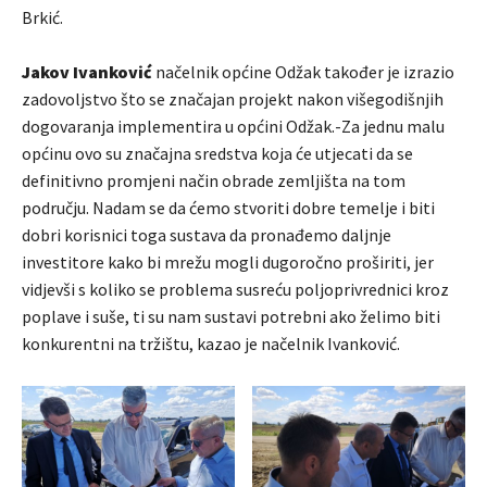
Brkić.
Jakov Ivanković
načelnik općine Odžak također je izrazio
zadovoljstvo što se značajan projekt nakon višegodišnjih
dogovaranja implementira u općini Odžak.-Za jednu malu
općinu ovo su značajna sredstva koja će utjecati da se
definitivno promjeni način obrade zemljišta na tom
području. Nadam se da ćemo stvoriti dobre temelje i biti
dobri korisnici toga sustava da pronađemo daljnje
investitore kako bi mrežu mogli dugoročno proširiti, jer
vidjevši s koliko se problema susreću poljoprivrednici kroz
poplave i suše, ti su nam sustavi potrebni ako želimo biti
konkurentni na tržištu, kazao je načelnik Ivanković.