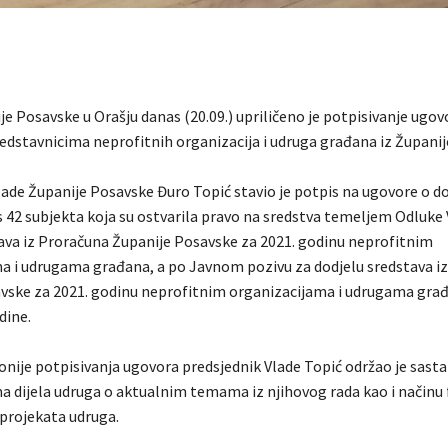
je Posavske u Orašju danas (20.09.) upriličeno je potpisivanje ugov
redstavnicima neprofitnih organizacija i udruga građana iz Župani
lade Županije Posavske Đuro Topić stavio je potpis na ugovore o do
s 42 subjekta koja su ostvarila pravo na sredstva temeljem Odluke 
tava iz Proračuna Županije Posavske za 2021. godinu neprofitnim
a i udrugama građana, a po Javnom pozivu za dodjelu sredstava i
vske za 2021. godinu neprofitnim organizacijama i udrugama gra
dine.
onije potpisivanja ugovora predsjednik Vlade Topić održao je sasta
a dijela udruga o aktualnim temama iz njihovog rada kao i načinu 
 projekata udruga.