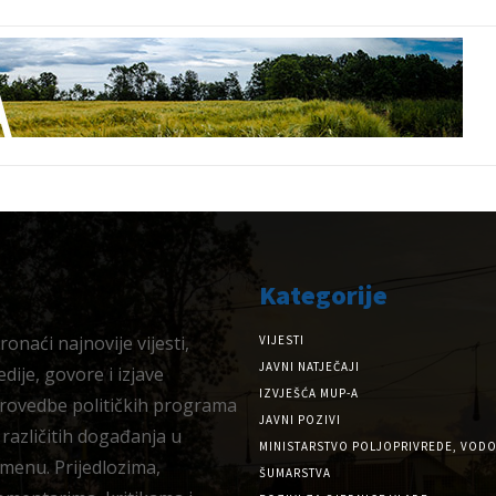
Kategorije
onaći najnovije vijesti,
VIJESTI
JAVNI NATJEČAJI
dije, govore i izjave
IZVJEŠĆA MUP-A
provedbe političkih programa
JAVNI POZIVI
 različitih događanja u
MINISTARSTVO POLJOPRIVREDE, VODO
menu. Prijedlozima,
ŠUMARSTVA