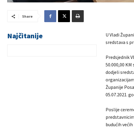
Share
Najčitanije
U Vladi Župani
sredstava s p
Predsjednik V
50.000,00 KM 
dodjeli sreds
organizacijam
Županije Posa
05.07.2021. go
Poslije cerem
predstavnicim
budućih većih