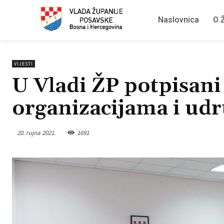
Naslovnica
O Ž
VIJESTI
U Vladi ŽP potpisani
organizacijama i ud
20. rujna 2021.
1691