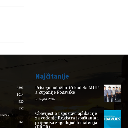
Najčitanije
Prisegu položilo 10 kadeta MUP-
4591
a Županije Posavske
1014
9. rujna 2016.
920
352
Obavijest o uspostavi aplikacije
PRIVREDE I
za vođenje Registra ispuštanja i
161
prijenosa zagađujućih materija
(PRTR)