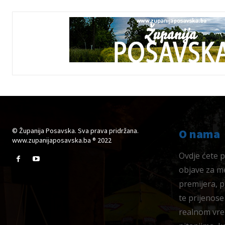
© Županija Posavska. Sva prava pridržana.
O nama
www.zupanijaposavska.ba ® 2022
Ovdje ćete pr
objave za me
premijera, 
te prijenose
realnom vre