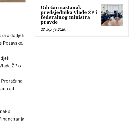
Održan sastanak
predsjednika Vlade ŽP i
federalnog ministra
pravde
23. srpnja 2026.
ora o dodjeli
je Posavske.
djeli
Vlade ŽP o
z Proračuna
đana od
nak s
financiranja