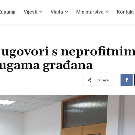
upaniji
Vijesti
Vlada
Ministarstva
Kontakt
 ugovori s neprofitni
rugama građana
Share