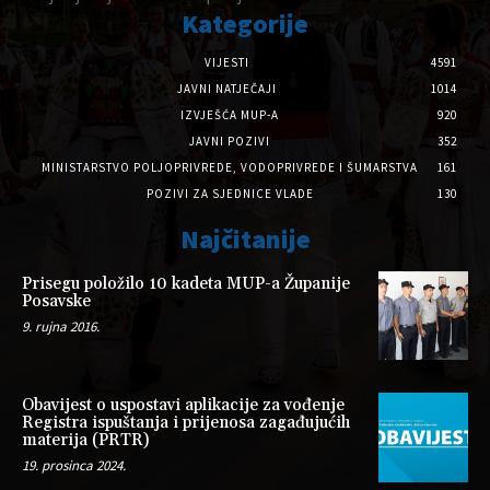
Kategorije
VIJESTI
4591
JAVNI NATJEČAJI
1014
IZVJEŠĆA MUP-A
920
JAVNI POZIVI
352
MINISTARSTVO POLJOPRIVREDE, VODOPRIVREDE I ŠUMARSTVA
161
POZIVI ZA SJEDNICE VLADE
130
Najčitanije
Prisegu položilo 10 kadeta MUP-a Županije
Posavske
9. rujna 2016.
Obavijest o uspostavi aplikacije za vođenje
Registra ispuštanja i prijenosa zagađujućih
materija (PRTR)
19. prosinca 2024.