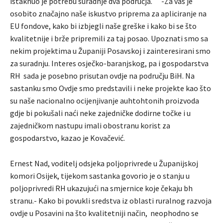
istaknuo je potrebu suradnje dva područja. -Za vas je
osobito značajno naše iskustvo priprema za apliciranje na
EU fondove, kako bi izbjegli naše greške i kako bi se što
kvalitetnije i brže pripremili za taj posao. Upoznati smo sa
nekim projektima u Županiji Posavskoj i zainteresirani smo
za suradnju. Interes osječko-baranjskog, pa i gospodarstva
RH sada je posebno prisutan ovdje na području BiH. Na
sastanku smo Ovdje smo predstavili i neke projekte kao što
su naše nacionalno ocijenjivanje auhtohtonih proizvoda
gdje bi pokušali naći neke zajedničke dodirne točke i u
zajedničkom nastupu imali obostranu korist za
gospodarstvo, kazao je Kovačević.
Ernest Nad, voditelj odsjeka poljoprivrede u Županijskoj
komori Osijek, tijekom sastanka govorio je o stanju u
poljoprivredi RH ukazujući na smjernice koje čekaju bh
stranu.- Kako bi povukli sredstva iz oblasti ruralnog razvoja
ovdje u Posavini na što kvalitetniji način, neophodno se