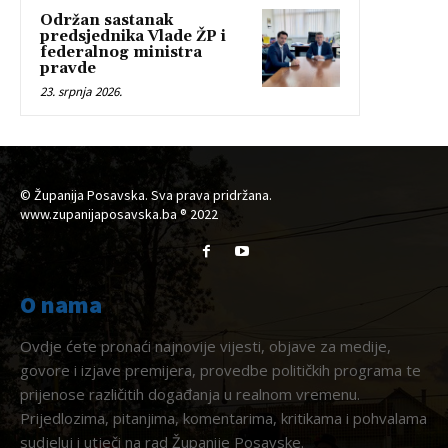
Održan sastanak
predsjednika Vlade ŽP i
federalnog ministra
pravde
23. srpnja 2026.
© Županija Posavska. Sva prava pridržana.
www.zupanijaposavska.ba ® 2022
O nama
Ovdje ćete pronaći najnovije vijesti, objave za medije,
govore i izjave premijera, provedbe političkih programa te
prijenose različitih događanja u realnom vremenu.
Prijedlozima, pitanjima, komentarima, kritikama i pohvalama
sudjeluj i utječi na rad Županije Posavske.