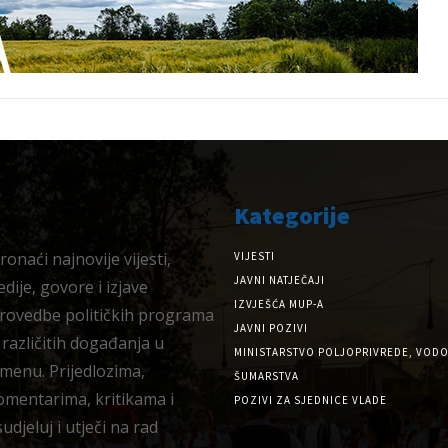
Kategorije
onaći najnovije vijesti,
VIJESTI
JAVNI NATJEČAJI
dije, govore i izjave
IZVJEŠĆA MUP-A
provedbe političkih programa
JAVNI POZIVI
 različitih događanja u
MINISTARSTVO POLJOPRIVREDE, VODO
menu. Prijedlozima,
ŠUMARSTVA
omentarima, kritikama i
POZIVI ZA SJEDNICE VLADE
djeluj i utječi na rad