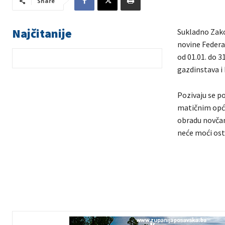
Share
Najčitanije
Sukladno Zako
novine Federac
od 01.01. do 3
gazdinstava i
Pozivaju se po
matičnim opći
obradu novčani
neće moći ost