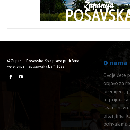
© Županija Posavska. Sva prava pridržana.
O nama
www.zupanijaposavska.ba ® 2022
Ovdje ćete pr
objave za me
premijera, 
te prijenose
realnom vre
pitanjima, k
pohvalama su