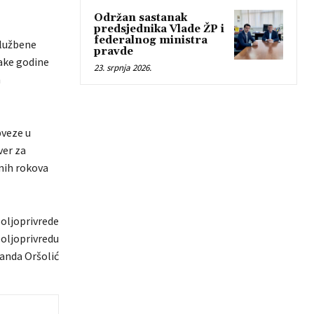
Održan sastanak
predsjednika Vlade ŽP i
federalnog ministra
Službene
pravde
vake godine
23. srpnja 2026.
h
bveze u
ver za
anih rokova
oljoprivrede
poljoprivredu
anda Oršolić