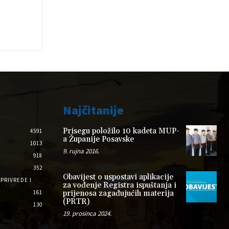
Najčitanije
Prisegu položilo 10 kadeta MUP-
4591
a Županije Posavske
1013
9. rujna 2016.
918
352
Obavijest o uspostavi aplikacije
PRIVREDE I
za vođenje Registra ispuštanja i
161
prijenosa zagađujućih materija
(PRTR)
130
19. prosinca 2024.