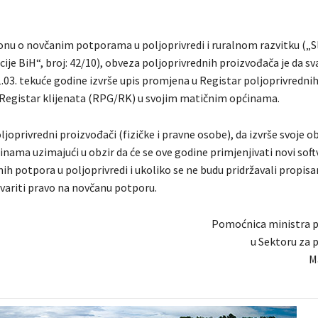
nu o novčanim potporama u poljoprivredi i ruralnom razvitku („
ije BiH“, broj: 42/10), obveza poljoprivrednih proizvođača je da s
1.03. tekuće godine izvrše upis promjena u Registar poljoprivredni
 Registar klijenata (RPG/RK) u svojim matičnim općinama.
ljoprivredni proizvođači (fizičke i pravne osobe), da izvrše svoje o
nama uzimajući u obzir da će se ove godine primjenjivati novi soft
h potpora u poljoprivredi i ukoliko se ne budu pridržavali propis
variti pravo na novčanu potporu.
Pomoćnica ministra p
u Sektoru za 
M