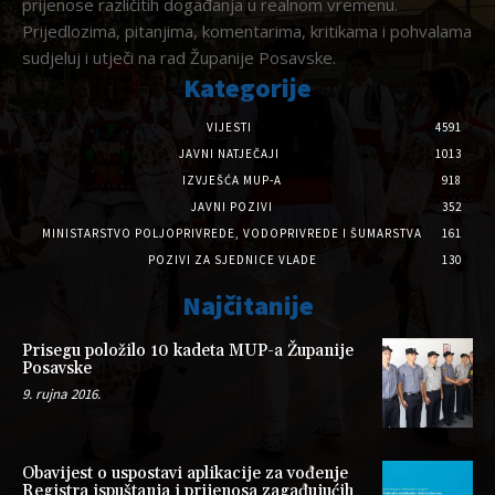
prijenose različitih događanja u realnom vremenu.
Prijedlozima, pitanjima, komentarima, kritikama i pohvalama
sudjeluj i utječi na rad Županije Posavske.
Kategorije
VIJESTI
4591
JAVNI NATJEČAJI
1013
IZVJEŠĆA MUP-A
918
JAVNI POZIVI
352
MINISTARSTVO POLJOPRIVREDE, VODOPRIVREDE I ŠUMARSTVA
161
POZIVI ZA SJEDNICE VLADE
130
Najčitanije
Prisegu položilo 10 kadeta MUP-a Županije
Posavske
9. rujna 2016.
Obavijest o uspostavi aplikacije za vođenje
Registra ispuštanja i prijenosa zagađujućih