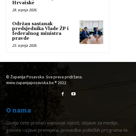
Hrvatske
28. srpnja 2026.
Održan sastanak
predsjednika Vlade ŽP i
federalnog ministra
pravde
23. srpnja 2026.
© Županija Posavska. Sva prava pridržana.
www.zupanijaposavska.ba ® 2022
O nama
Ovdje ćete pronaći najnovije vijesti, objave za medije,
govore i izjave premijera, provedbe političkih programa te