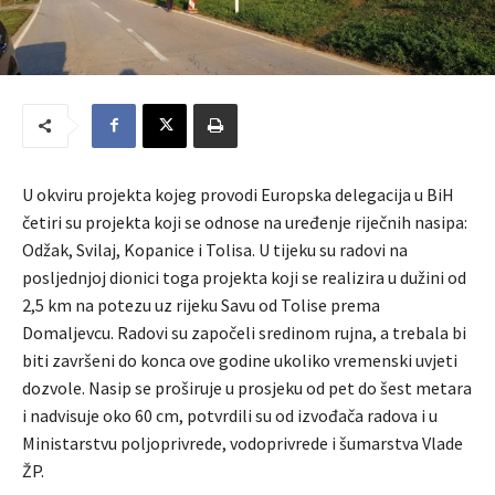
U okviru projekta kojeg provodi Europska delegacija u BiH
četiri su projekta koji se odnose na uređenje riječnih nasipa:
Odžak, Svilaj, Kopanice i Tolisa. U tijeku su radovi na
posljednjoj dionici toga projekta koji se realizira u dužini od
2,5 km na potezu uz rijeku Savu od Tolise prema
Domaljevcu. Radovi su započeli sredinom rujna, a trebala bi
biti završeni do konca ove godine ukoliko vremenski uvjeti
dozvole. Nasip se proširuje u prosjeku od pet do šest metara
i nadvisuje oko 60 cm, potvrdili su od izvođača radova i u
Ministarstvu poljoprivrede, vodoprivrede i šumarstva Vlade
ŽP.