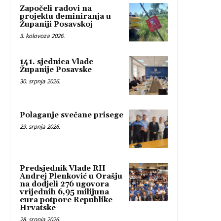
Započeli radovi na
projektu deminiranja u
Županiji Posavskoj
3. kolovoza 2026.
141. sjednica Vlade
Županije Posavske
30. srpnja 2026.
Polaganje svečane prisege
29. srpnja 2026.
Predsjednik Vlade RH
Andrej Plenković u Orašju
na dodjeli 276 ugovora
vrijednih 6,95 milijuna
eura potpore Republike
Hrvatske
28. srpnja 2026.