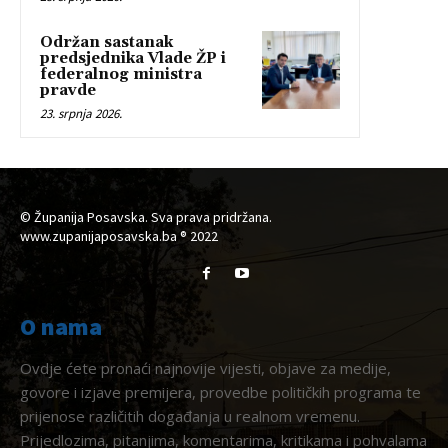
Održan sastanak
predsjednika Vlade ŽP i
federalnog ministra
pravde
23. srpnja 2026.
© Županija Posavska. Sva prava pridržana.
www.zupanijaposavska.ba ® 2022
O nama
Ovdje ćete pronaći najnovije vijesti, objave za medije,
govore i izjave premijera, provedbe političkih programa te
prijenose različitih događanja u realnom vremenu.
Prijedlozima, pitanjima, komentarima, kritikama i pohvalama