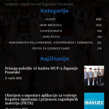
sudjeluj i utječi na rad Županije Posavske.
Kategorije
VIJESTI
4591
JAVNI NATJEČAJI
1014
IZVJEŠĆA MUP-A
920
JAVNI POZIVI
352
MINISTARSTVO POLJOPRIVREDE, VODOPRIVREDE I ŠUMARSTVA
161
POZIVI ZA SJEDNICE VLADE
130
Najčitanije
Prisegu položilo 10 kadeta MUP-a Županije
Posavske
9. rujna 2016.
Obavijest o uspostavi aplikacije za vođenje
Registra ispuštanja i prijenosa zagađujućih
materija (PRTR)
19. prosinca 2024.