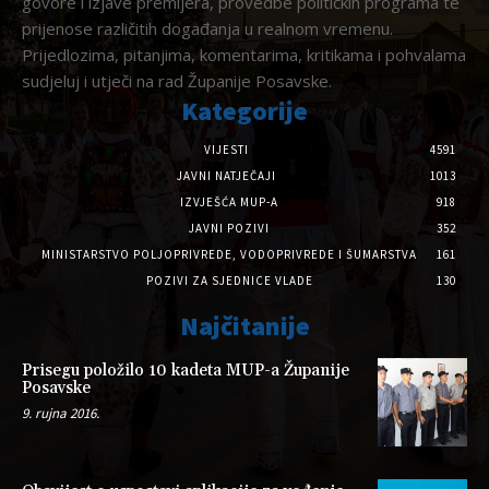
govore i izjave premijera, provedbe političkih programa te
prijenose različitih događanja u realnom vremenu.
Prijedlozima, pitanjima, komentarima, kritikama i pohvalama
sudjeluj i utječi na rad Županije Posavske.
Kategorije
VIJESTI
4591
JAVNI NATJEČAJI
1013
IZVJEŠĆA MUP-A
918
JAVNI POZIVI
352
MINISTARSTVO POLJOPRIVREDE, VODOPRIVREDE I ŠUMARSTVA
161
POZIVI ZA SJEDNICE VLADE
130
Najčitanije
Prisegu položilo 10 kadeta MUP-a Županije
Posavske
9. rujna 2016.