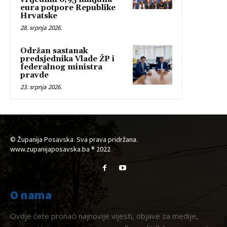
eura potpore Republike
Hrvatske
28. srpnja 2026.
Održan sastanak
predsjednika Vlade ŽP i
federalnog ministra
pravde
23. srpnja 2026.
© Županija Posavska. Sva prava pridržana.
www.zupanijaposavska.ba ® 2022
O nama
Ovdje ćete pronaći najnovije vijesti, objave za medije,