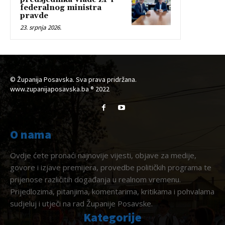
federalnog ministra
pravde
23. srpnja 2026.
© Županija Posavska. Sva prava pridržana.
www.zupanijaposavska.ba ® 2022
O nama
Ovdje ćete pronaći najnovije vijesti, objave za medije,
govore i izjave premijera, provedbe političkih programa te
prijenose različitih događanja u realnom vremenu.
Prijedlozima, pitanjima, komentarima, kritikama i pohvalama
sudjeluj i utječi na rad Županije Posavske.
Kategorije