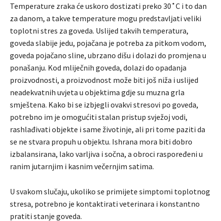
Temperature zraka će uskoro dostizati preko 30˚C i to dan
za danom, a takve temperature mogu predstavljati veliki
toplotni stres za goveda. Uslijed takvih temperatura,
goveda slabije jedu, pojačana je potreba za pitkom vodom,
goveda pojačano sline, ubrzano dišu i dolazi do promjena u
ponašanju. Kod mliječnih goveda, dolazi do opadanja
proizvodnosti, a proizvodnost može biti još niža i uslijed
neadekvatnih uvjeta u objektima gdje su muzna grla
smještena. Kako bi se izbjegli ovakvi stresovi po goveda,
potrebno im je omogućiti stalan pristup svježoj vodi,
rashlađivati objekte i same životinje, ali pri tome paziti da
se ne stvara propuh u objektu. Ishrana mora biti dobro
izbalansirana, lako varljiva i sočna, a obroci raspoređeni u
ranim jutarnjim i kasnim večernjim satima.
U svakom slučaju, ukoliko se primijete simptomi toplotnog
stresa, potrebno je kontaktirati veterinara i konstantno
pratiti stanje goveda.