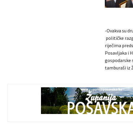
-Ovakva su dru
političke razg
riječima pred
Posavljaka i H
gospodarske su
tamburaši iz 