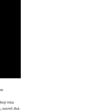
ma.
koji nisu
e, susret dva