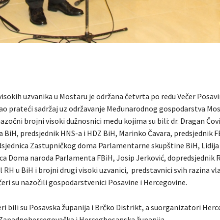
 visokih uzvanika u Mostaru je održana četvrta po redu Večer Posavi
ao prateći sadržaj uz održavanje Međunarodnog gospodarstva Mos
 nazočni brojni visoki dužnosnici među kojima su bili: dr. Dragan Čovi
a BiH, predsjednik HNS-a i HDZ BiH, Marinko Čavara, predsjednik F
dsjednica Zastupničkog doma Parlamentarne skupštine BiH, Lidija
ica Doma naroda Parlamenta FBiH, Josip Jerković, dopredsjednik R
 RH u BiH i brojni drugi visoki uzvanici, predstavnici svih razina vla
ečeri su nazočili gospodarstvenici Posavine i Hercegovine.
i bili su Posavska županija i Brčko Distrikt, a suorganizatori Her
 Zapadnohercegovačka i Hercegbosanska županija.