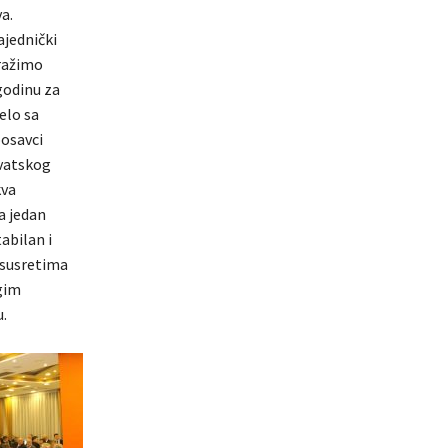
a.
ajednički
tražimo
godinu za
elo sa
osavci
rvatskog
kva
a jedan
abilan i
 susretima
ugim
.