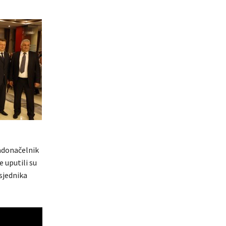
radonačelnik
e uputili su
sjednika