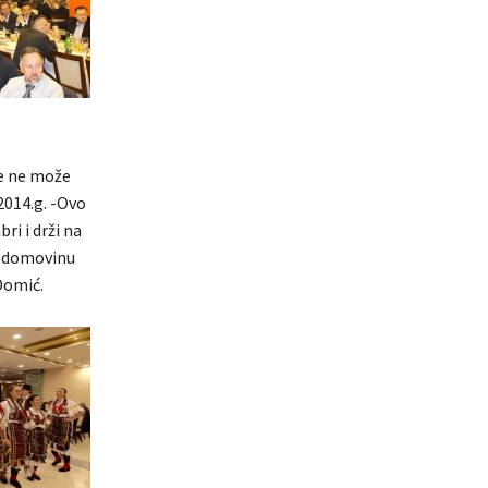
se ne može
2014.g. -Ovo
ri i drži na
u domovinu
Domić.