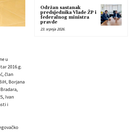
Održan sastanak
predsjednika Vlade ŽP i
federalnog ministra
pravde
23. srpnja 2026.
ne u
tar 2016.g.
ć, član
BiH, Borjana
 Bradara,
S, Ivan
sti i
cegovačko