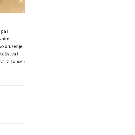
pa i
avnim
vo druženje
teljstva i
“ iz Tolise i