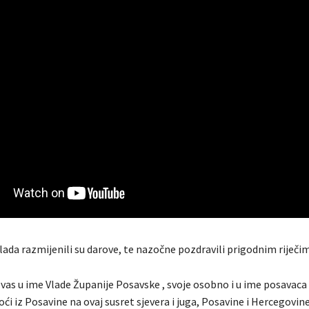
lada razmijenili su darove, te nazočne pozdravili prigodnim riječi
as u ime Vlade Županije Posavske , svoje osobno i u ime posavaca 
doći iz Posavine na ovaj susret sjevera i juga, Posavine i Hercegovin