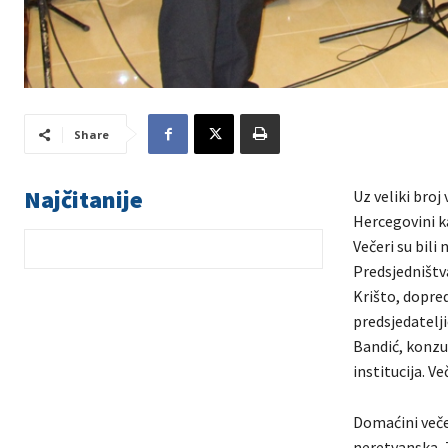
Share
Najčitanije
Uz veliki broj
Hercegovini k
Večeri su bili
Predsjedništv
Krišto, dopre
predsjedatelj
Bandić, konzul
institucija. V
Domaćini večer
neretvanska,