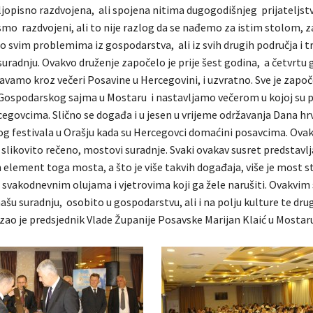
jopisno razdvojena, ali spojena nitima dugogodišnjeg prijateljstv
mo razdvojeni, ali to nije razlog da se nađemo za istim stolom, z
 svim problemima iz gospodarstva, ali iz svih drugih područja i 
suradnju. Ovakvo druženje započelo je prije šest godina, a četvrtu 
avamo kroz večeri Posavine u Hercegovini, i uzvratno. Sve je započ
ospodarskog sajma u Mostaru i nastavljamo večerom u kojoj su p
egovcima. Slično se događa i u jesen u vrijeme održavanja Dana h
og festivala u Orašju kada su Hercegovci domaćini posavcima. Ova
slikovito rečeno, mostovi suradnje. Svaki ovakav susret predstavlj
element toga mosta, a što je više takvih događaja, više je most st
 svakodnevnim olujama i vjetrovima koji ga žele narušiti. Ovakvim
šu suradnju, osobito u gospodarstvu, ali i na polju kulture te dr
zao je predsjednik Vlade Županije Posavske Marijan Klaić u Mostaru