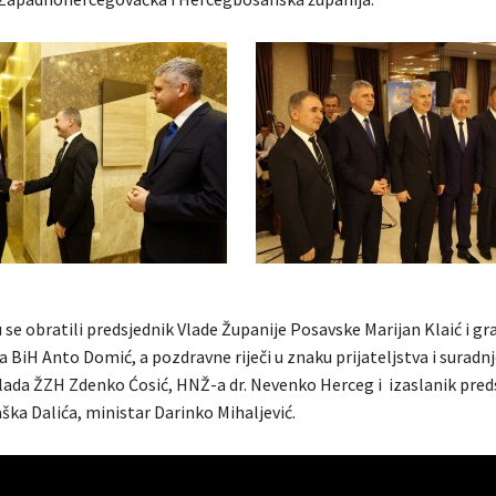
 se obratili predsjednik Vlade Županije Posavske Marijan Klaić i g
a BiH Anto Domić, a pozdravne riječi u znaku prijateljstva i suradnj
Vlada ŽZH Zdenko Ćosić, HNŽ-a dr. Nevenko Herceg i izaslanik pred
ška Dalića, ministar Darinko Mihaljević.