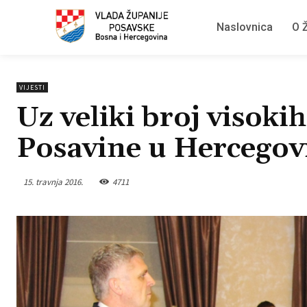
Naslovnica
O Ž
VIJESTI
Uz veliki broj visoki
Posavine u Hercegov
15. travnja 2016.
4711