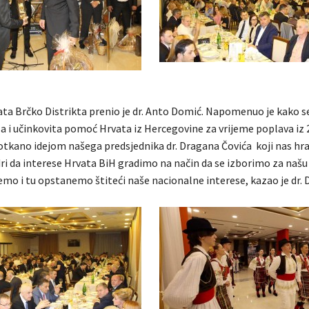
ta Brčko Distrikta prenio je dr. Anto Domić. Napomenuo je kako 
za i učinkovita pomoć Hrvata iz Hercegovine za vrijeme poplava iz 
otkano idejom našega predsjednika dr. Dragana Čovića koji nas hrab
ri da interese Hrvata BiH gradimo na način da se izborimo za naš
emo i tu opstanemo štiteći naše nacionalne interese, kazao je dr. 