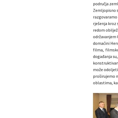
područja zeml
Zemljopisno s
razgovaramo o
rješenja kroz 
redom obiljež
održavanjem G
domaćini Herc
filma, filmsk
događanja su, 
konstruktivan 
može odoljeti
proširujemo na
oblastima, ka