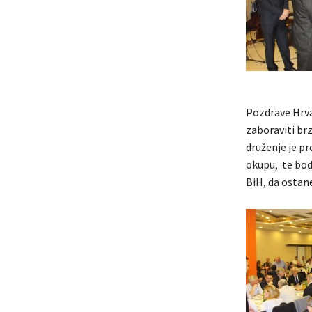
Pozdrave Hrva
zaboraviti br
druženje je pr
okupu, te bod
BiH, da ostan