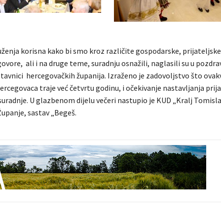
ženja korisna kako bi smo kroz različite gospodarske, prijateljske 
ovore, ali i na druge teme, suradnju osnažili, naglasili su u pozdr
stavnici hercegovačkih županija. Izraženo je zadovoljstvo što ovak
ercegovaca traje već četvrtu godinu, i očekivanje nastavljanja prija
radnje. U glazbenom dijelu večeri nastupio je KUD „Kralj Tomislav
Županje, sastav „Begeš.