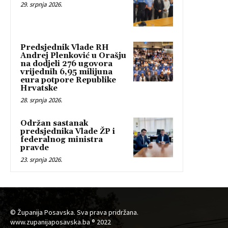
29. srpnja 2026.
Predsjednik Vlade RH
Andrej Plenković u Orašju
na dodjeli 276 ugovora
vrijednih 6,95 milijuna
eura potpore Republike
Hrvatske
28. srpnja 2026.
Održan sastanak
predsjednika Vlade ŽP i
federalnog ministra
pravde
23. srpnja 2026.
© Županija Posavska. Sva prava pridržana.
www.zupanijaposavska.ba ® 2022