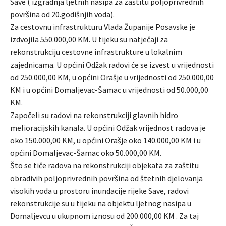
Save ( izgradnja ljetnih nasipa za zaštitu poljoprivrednih
površina od 20.godišnjih voda).
Za cestovnu infrastrukturu Vlada Županije Posavske je
izdvojila 550.000,00 KM. U tijeku su natječaji za
rekonstrukciju cestovne infrastrukture u lokalnim
zajednicama. U općini Odžak radovi će se izvest u vrijednosti
od 250.000,00 KM, u općini Orašje u vrijednosti od 250.000,00
KM i u općini Domaljevac-Šamac u vrijednosti od 50.000,00
KM.
Započeli su radovi na rekonstrukciji glavnih hidro
melioracijskih kanala. U općini Odžak vrijednost radova je
oko 150.000,00 KM, u općini Orašje oko 140.000,00 KM i u
općini Domaljevac-Šamac oko 50.000,00 KM.
Što se tiče radova na rekonstrukciji objekata za zaštitu
obradivih poljoprivrednih površina od štetnih djelovanja
visokih voda u prostoru inundacije rijeke Save, radovi
rekonstrukcije su u tijeku na objektu ljetnog nasipa u
Domaljevcu u ukupnom iznosu od 200.000,00 KM . Za taj