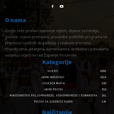
O nama
Ovdje ćete pronaći najnovije vijesti, objave za medije,
govore i izjave premijera, provedbe političkih programa te
prijenose različitih događanja u realnom vremenu.
Prijedlozima, pitanjima, komentarima, kritikama i pohvalama
sudjeluj i utječi na rad Županije Posavske.
Kategorije
VIJESTI
4591
JAVNI NATJEČAJI
1014
IZVJEŠĆA MUP-A
920
JAVNI POZIVI
352
MINISTARSTVO POLJOPRIVREDE, VODOPRIVREDE I ŠUMARSTVA
161
POZIVI ZA SJEDNICE VLADE
130
Najčitanije