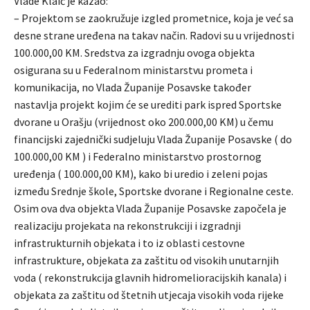
Vlade Klaić je kazao:
– Projektom se zaokružuje izgled prometnice, koja je već sa
desne strane uređena na takav način. Radovi su u vrijednosti
100.000,00 KM. Sredstva za izgradnju ovoga objekta
osigurana su u Federalnom ministarstvu prometa i
komunikacija, no Vlada Županije Posavske također
nastavlja projekt kojim će se urediti park ispred Sportske
dvorane u Orašju (vrijednost oko 200.000,00 KM) u čemu
financijski zajednički sudjeluju Vlada Županije Posavske ( do
100.000,00 KM ) i Federalno ministarstvo prostornog
uređenja ( 100.000,00 KM), kako bi uredio i zeleni pojas
između Srednje škole, Sportske dvorane i Regionalne ceste.
Osim ova dva objekta Vlada Županije Posavske započela je
realizaciju projekata na rekonstrukciji i izgradnji
infrastrukturnih objekata i to iz oblasti cestovne
infrastrukture, objekata za zaštitu od visokih unutarnjih
voda ( rekonstrukcija glavnih hidromelioracijskih kanala) i
objekata za zaštitu od štetnih utjecaja visokih voda rijeke