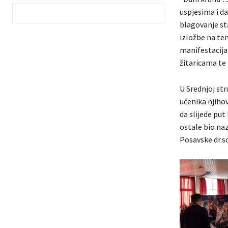
uspjesima i d
blagovanje st
izložbe na te
manifestacija
žitaricama te 
U Srednjoj str
učenika njihov
da slijede put
ostale bio naz
Posavske dr.sc.