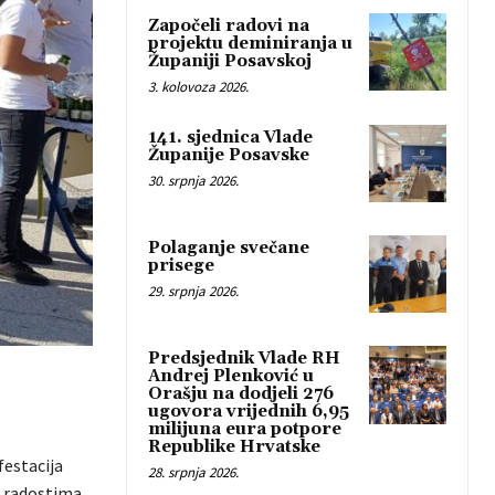
Započeli radovi na
projektu deminiranja u
Županiji Posavskoj
3. kolovoza 2026.
141. sjednica Vlade
Županije Posavske
30. srpnja 2026.
Polaganje svečane
prisege
29. srpnja 2026.
Predsjednik Vlade RH
Andrej Plenković u
Orašju na dodjeli 276
ugovora vrijednih 6,95
milijuna eura potpore
Republike Hrvatske
festacija
28. srpnja 2026.
 radostima,