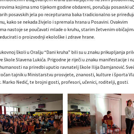
arovima kojima smo tijekom godine obdareni, poručuju posavski uče
arih posavskih jela po recepturama baka tradicionalno se priređuj
mu, kako se nekada živjelo i spremala hrana u Posavini. Ovakvim
ma nastoje se poučavati mlade o kruhu, starim žetvenim običajim
educirati o proizvodnji ekološke i zdrave hrane.
ukovnoj školi u Orašju “Dani kruha” bili su u znaku prikupljanja pri
e škole Slavena Lukića. Prigodne je riječi u znaku manifestacije i 
 humanosti na priredbi uputio ravnatelj škole Ilija Damjanović. Sve
očan tajnik u Ministarstvu prosvjete, znanosti, kulture i športa V
 Marko Nedić, te brojni gosti, profesori, učenici, roditelji, gosti.