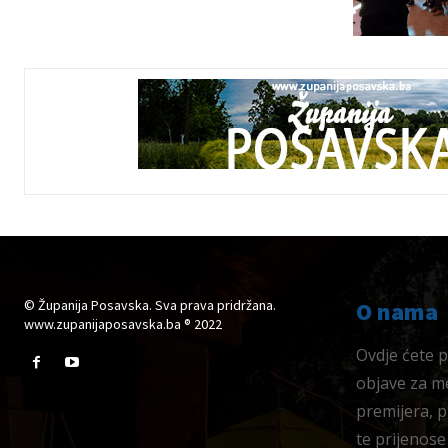
© Županija Posavska. Sva prava pridržana.
O nama
www.zupanijaposavska.ba ® 2022
Ovdje ćete pr
objave za me
premijera, 
te prijenose