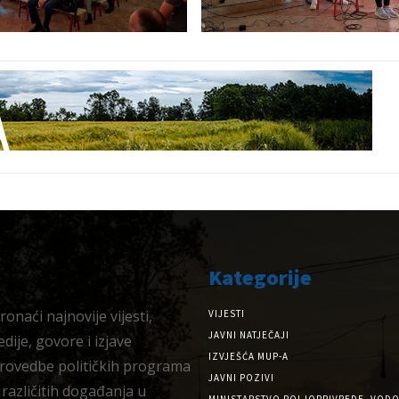
Kategorije
onaći najnovije vijesti,
VIJESTI
JAVNI NATJEČAJI
dije, govore i izjave
IZVJEŠĆA MUP-A
provedbe političkih programa
JAVNI POZIVI
 različitih događanja u