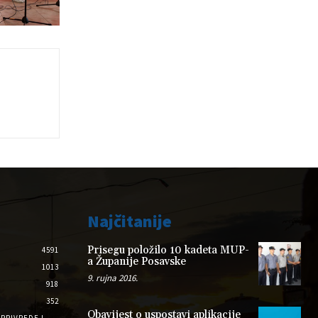
Najčitanije
Prisegu položilo 10 kadeta MUP-
4591
a Županije Posavske
1013
9. rujna 2016.
918
352
Obavijest o uspostavi aplikacije