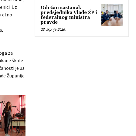
nici. Uz
Održan sastanak
predsjednika Vlade ŽP i
u etno
federalnog ministra
pravde
a,
23. srpnja 2026.
loga za
nakane škole
čanosti je uz
lade Županije