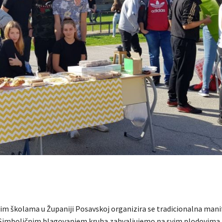
vim školama u Županiji Posavskoj organizira se tradicionalna mani
 Simboličnim blagovanjem kruha zahvaljujemo na svim plodovima,