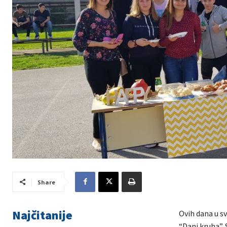
Share
Najčitanije
Ovih dana u s
“Dani kruha”.