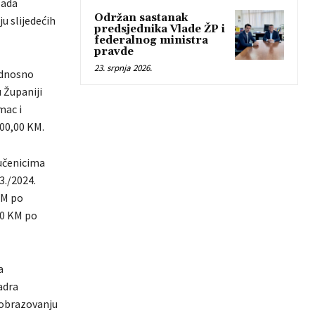
lada
Održan sastanak
u slijedećih
predsjednika Vlade ŽP i
federalnog ministra
pravde
23. srpnja 2026.
odnosno
 Županiji
mac i
00,00 KM.
 učenicima
3./2024.
KM po
00 KM po
a
adra
 obrazovanju