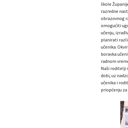
škole Županij
razredne nast
obrazovnog ra
omogućiti ugo
učenju, izrađi
planirati razl
učenika. Okvir
boravka učeni
radnom vremen
Naši roditelj
dobi, uz nadz
učenika i rodi
priopćenju za 