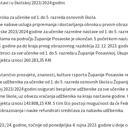
tavi i u školskoj 2023/2024 godini.
oka za učenike od 1. do 5. razreda osnovnih škola.
e nabave usluga pripremanja i dostavljanja obroka u prvom obr
ske 2023/2024 godine za učenike razredne nastave od 1. do 5. razr
ama na području Županije Posavske je okončan. S početkom nast
023. godine pa do kraja prvog obrazovnog razdoblja 22. 12. 2023. god
broci za sve učenike od 1. do 5. razreda u Županije Posavskoj. Ukup
jekta iznosi 260.283,35 KM.
tarstvo prosvjete, znanosti, kulture i sporta Županije Posavske rea
 udžbenika za učenike od 1. do 5. razreda osnovnih škola u Županij
oj 2023/2024 godini osigurati besplatne udžbenike za sve učenike od
ne škole, uz obvezu vraćanja udžbenika na kraju nastavne godine.
ojekta iznosi 143.808,15 KM. S tim što postoji mogućnost da će Fe
obrazovanja i nauke refundirati sredstava za nabavku udžbenika.
3./24. godine, točnije od ponedjeljka 4. rujna 2023. godine u dvije