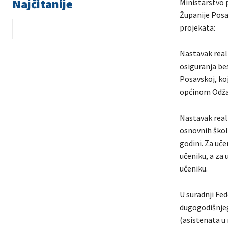
Najčitanije
Ministarstvo 
Županije Posav
projekata:
Nastavak real
osiguranja be
Posavskoj, ko
općinom Odžak
Nastavak real
osnovnih škola
godini. Za uče
učeniku, a za 
učeniku.
U suradnji Fe
dugogodišnjeg
(asistenata u