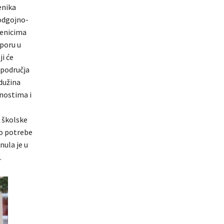
enika
 odgojno-
čenicima
poru u
ji će
 područja
dužina
vnostima i
 školske
lo potrebe
nula je u
.