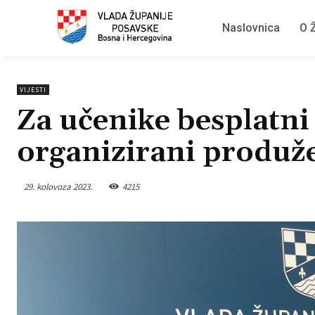
Naslovnica
O Ž
VIJESTI
Za učenike besplatni 
organizirani produž
29. kolovoza 2023.
4215