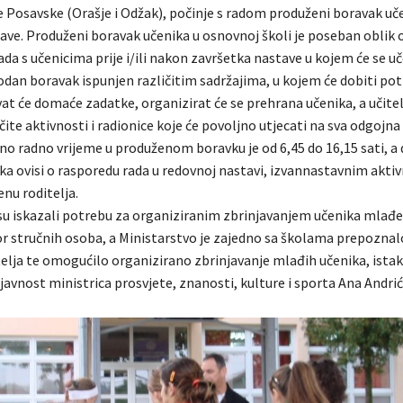
e Posavske (Orašje i Odžak), počinje s radom produženi boravak uč
ave. Produženi boravak učenika u osnovnoj školi je poseban oblik
da s učenicima prije i/ili nakon završetka nastave u kojem će se u
dan boravak ispunjen različitim sadržajima, u kojem će dobiti pot
vat će domaće zadatke, organizirat će se prehrana učenika, a učitel
ičite aktivnosti i radionice koje će povoljno utjecati na sva odgojna
no radno vrijeme u produženom boravku je od 6,45 do 16,15 sati, a 
ka ovisi o rasporedu rada u redovnoj nastavi, izvannastavnim akti
u roditelja.
i su iskazali potrebu za organiziranim zbrinjavanjem učenika mlađe
or stručnih osoba, a Ministarstvo je zajedno sa školama prepozna
telja te omogućilo organizirano zbrinjavanje mlađih učenika, istak
javnost ministrica prosvjete, znanosti, kulture i sporta Ana Andrić