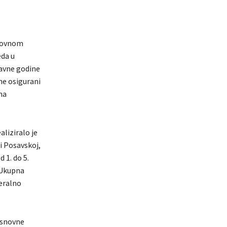
azovnom
eda u
avne godine
ine osigurani
na
liziralo je
i Posavskoj,
 1. do 5.
 Ukupna
deralno
 osnovne