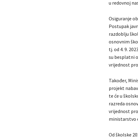
u redovnoj nas
Osiguranje obr
Postupak javn
razdoblju škol
osnovnim škol
tj. od 4. 9. 2
su besplatni o
vrijednost pro
Također, Minis
projekt nabave
te će u školsk
razreda osnov
vrijednost pr
ministarstvo 
Od školske 202