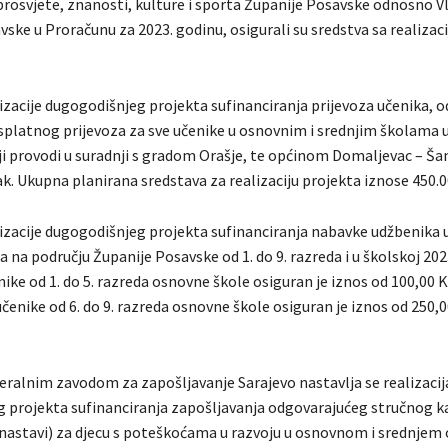
prosvjete, znanosti, kulture i sporta Županije Posavske odnosno V
ske u Proračunu za 2023. godinu, osigurali su sredstva sa realizacij
izacije dugogodišnjeg projekta sufinanciranja prijevoza učenika, 
splatnog prijevoza za sve učenike u osnovnim i srednjim školama u
ji provodi u suradnji s gradom Orašje, te općinom Domaljevac – Ša
. Ukupna planirana sredstava za realizaciju projekta iznose 450.0
izacije dugogodišnjeg projekta sufinanciranja nabavke udžbenika
 na području Županije Posavske od 1. do 9. razreda i u školskoj 202
nike od 1. do 5. razreda osnovne škole osiguran je iznos od 100,00 
učenike od 6. do 9. razreda osnovne škole osiguran je iznos od 250,
deralnim zavodom za zapošljavanje Sarajevo nastavlja se realizacij
 projekta sufinanciranja zapošljavanja odgovarajućeg stručnog k
 nastavi) za djecu s poteškoćama u razvoju u osnovnom i srednjem