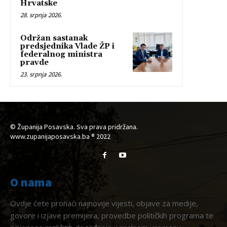
Hrvatske
28. srpnja 2026.
Održan sastanak
predsjednika Vlade ŽP i
federalnog ministra
pravde
23. srpnja 2026.
© Županija Posavska. Sva prava pridržana.
www.zupanijaposavska.ba ® 2022
O nama
Ovdje ćete pronaći najnovije vijesti, objave za medije,
govore i izjave premijera, provedbe političkih programa te