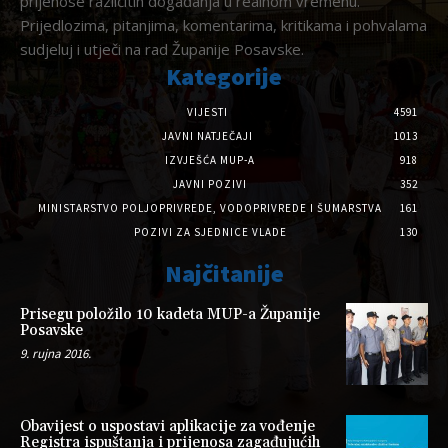
prijenose različitih događanja u realnom vremenu.
Prijedlozima, pitanjima, komentarima, kritikama i pohvalama
sudjeluj i utječi na rad Županije Posavske.
Kategorije
VIJESTI
4591
JAVNI NATJEČAJI
1013
IZVJEŠĆA MUP-A
918
JAVNI POZIVI
352
MINISTARSTVO POLJOPRIVREDE, VODOPRIVREDE I ŠUMARSTVA
161
POZIVI ZA SJEDNICE VLADE
130
Najčitanije
Prisegu položilo 10 kadeta MUP-a Županije
Posavske
9. rujna 2016.
Obavijest o uspostavi aplikacije za vođenje
Registra ispuštanja i prijenosa zagađujućih