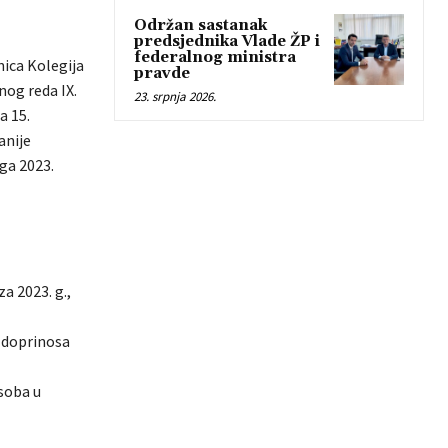
Održan sastanak
predsjednika Vlade ŽP i
federalnog ministra
nica Kolegija
pravde
nog reda IX.
23. srpnja 2026.
a 15.
anije
ga 2023.
a 2023. g.,
e doprinosa
soba u