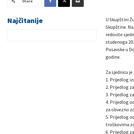
Share
Najčitanije
U Skupštini Žu
Skupštine. Na 
redovite sjedn
studenoga 2023
Posavske u Dom
godine.
Za sjednicu je
1. Prijedlog i
2. Prijedlog 
3. Prijedlog 
4. Prijedlog o
za obvezno zd
5. Prijedlog 
troškovima zd
6. Prijedlog z