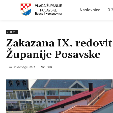
Naslovnica
O Ž
VIJESTI
Zakazana IX. redovit
Županije Posavske
10. studenoga 2023.
1184