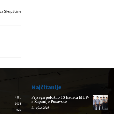
ba Skupštine
Najčitanije
Prisegu položilo 10 kadeta MUP-
4591
a Županije Posavske
1014
9. rujna 2016.
920