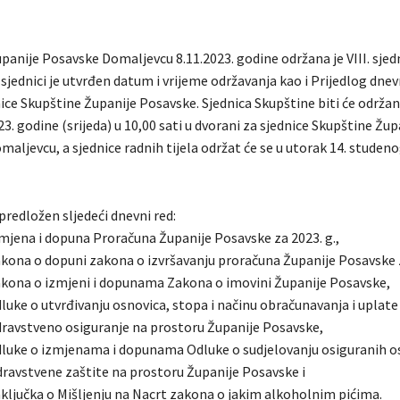
panije Posavske Domaljevcu 8.11.2023. godine održana je VIII. sjed
sjednici je utvrđen datum i vrijeme održavanja kao i Prijedlog dnev
ice Skupštine Županije Posavske. Sjednica Skupštine biti će održan
. godine (srijeda) u 10,00 sati u dvorani za sjednice Skupštine Žup
aljevcu, a sjednice radnih tijela održat će se u utorak 14. studeno
 predložen sljedeći dnevni red:
zmjena i dopuna Proračuna Županije Posavske za 2023. g.,
zakona o dopuni zakona o izvršavanju proračuna Županije Posavske z
zakona o izmjeni i dopunama Zakona o imovini Županije Posavske,
dluke o utvrđivanju osnovica, stopa i načinu obračunavanja i uplat
ravstveno osiguranje na prostoru Županije Posavske,
odluke o izmjenama i dopunama Odluke o sudjelovanju osiguranih o
ravstvene zaštite na prostoru Županije Posavske i
aključka o Mišljenju na Nacrt zakona o jakim alkoholnim pićima.