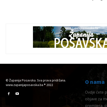
© Županija Posavska. Sva prava pridržana.
O nama
www.zupanijaposavska.ba ® 2022
Ovdje ćete pr
objave za me
premijera, 