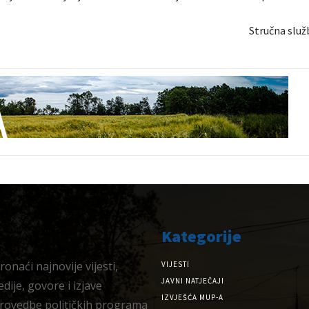
Stručna služ
Kategorije
onaći najnovije vijesti,
VIJESTI
JAVNI NATJEČAJI
dije, govore i izjave
IZVJEŠĆA MUP-A
provedbe političkih programa