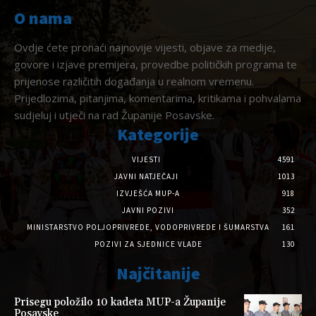
O nama
Ovdje ćete pronaći najnovije vijesti, objave za medije,
govore i izjave premijera, provedbe političkih programa te
prijenose različitih događanja u realnom vremenu.
Prijedlozima, pitanjima, komentarima, kritikama i pohvalama
sudjeluj i utječi na rad Županije Posavske.
Kategorije
VIJESTI
4591
JAVNI NATJEČAJI
1013
IZVJEŠĆA MUP-A
918
JAVNI POZIVI
352
MINISTARSTVO POLJOPRIVREDE, VODOPRIVREDE I ŠUMARSTVA
161
POZIVI ZA SJEDNICE VLADE
130
Najčitanije
Prisegu položilo 10 kadeta MUP-a Županije
Posavske