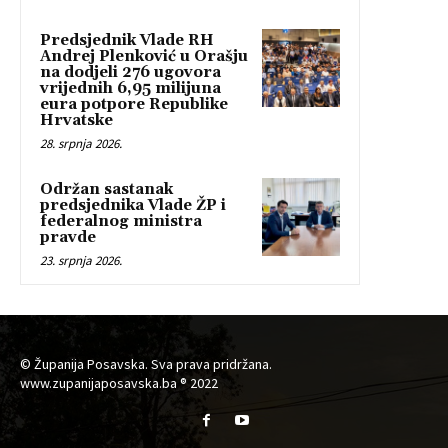
Predsjednik Vlade RH
Andrej Plenković u Orašju
na dodjeli 276 ugovora
vrijednih 6,95 milijuna
eura potpore Republike
Hrvatske
28. srpnja 2026.
Održan sastanak
predsjednika Vlade ŽP i
federalnog ministra
pravde
23. srpnja 2026.
© Županija Posavska. Sva prava pridržana.
www.zupanijaposavska.ba ® 2022