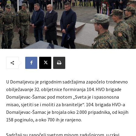
U Domaljevcu je prigodnim sadržajima započelo trodnevno
obilježavanje 32. obljetnice formiranja 104. HVO brigade
Domaljevac-Šamac pod motom „Sveta je i spasonosna
misao, sjetiti se i moliti za branitelje“. 104. brigada HVO-a
Domaljevac-Šamac je brojala oko 2.000 pripadnika, od kojih
158 poginulo, a oko 700 ih je ranjeno.
Sadržaji su započeli svetom misom zadušnicom, u crkvi