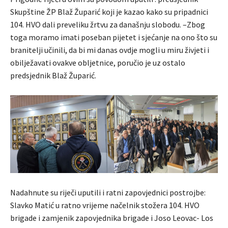
Skupštine ŽP Blaž Župarić koji je kazao kako su pripadnici
104. HVO dali preveliku žrtvu za današnju slobodu. –Zbog
toga moramo imati poseban pijetet i sjećanje na ono što su
branitelji učinili, da bi mi danas ovdje mogli u miru živjeti i
obilježavati ovakve obljetnice, poručio je uz ostalo
predsjednik Blaž Župarić.
Nadahnute su riječi uputili i ratni zapovjednici postrojbe:
Slavko Matić u ratno vrijeme načelnik stožera 104. HVO
brigade i zamjenik zapovjednika brigade i Joso Leovac- Los