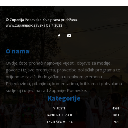
© Županija Posavska. Sva prava pridržana.
www.zupanijaposavska.ba ® 2022
O nama
Ovdje ćete pronaći najnovije vijesti, objave za medije,
govore i izjave premijera, provedbe političkih programa te
prijenose različitih događanja u realnom vremenu.
Prijedlozima, pitanjima, komentarima, kritikama i pohvalama
sudjeluj i utječi na rad Županije Posavske.
Kategorije
VIJESTI
4591
JAVNI NATJEČAJI
1014
IZVJEŠĆA MUP-A
920