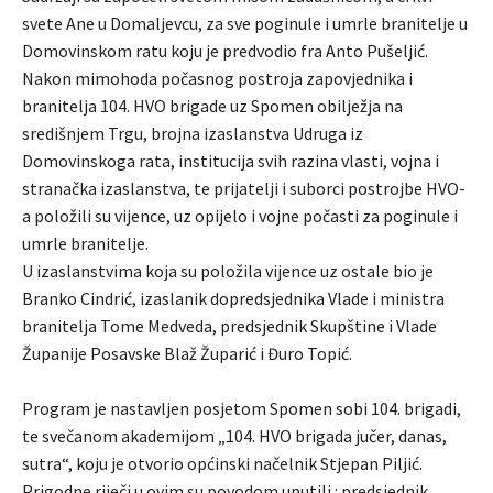
svete Ane u Domaljevcu, za sve poginule i umrle branitelje u
Domovinskom ratu koju je predvodio fra Anto Pušeljić.
Nakon mimohoda počasnog postroja zapovjednika i
branitelja 104. HVO brigade uz Spomen obilježja na
središnjem Trgu, brojna izaslanstva Udruga iz
Domovinskoga rata, institucija svih razina vlasti, vojna i
stranačka izaslanstva, te prijatelji i suborci postrojbe HVO-
a položili su vijence, uz opijelo i vojne počasti za poginule i
umrle branitelje.
U izaslanstvima koja su položila vijence uz ostale bio je
Branko Cindrić, izaslanik dopredsjednika Vlade i ministra
branitelja Tome Medveda, predsjednik Skupštine i Vlade
Županije Posavske Blaž Župarić i Đuro Topić.
Program je nastavljen posjetom Spomen sobi 104. brigadi,
te svečanom akademijom „104. HVO brigada jučer, danas,
sutra“, koju je otvorio općinski načelnik Stjepan Piljić.
Prigodne riječi u ovim su povodom uputili : predsjednik