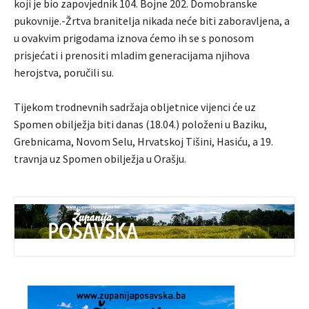
koji je bio zapovjednik 104. Bojne 202. Domobranske
pukovnije.-Žrtva branitelja nikada neće biti zaboravljena, a
u ovakvim prigodama iznova ćemo ih se s ponosom
prisjećati i prenositi mladim generacijama njihova
herojstva, poručili su.
Tijekom trodnevnih sadržaja obljetnice vijenci će uz
Spomen obilježja biti danas (18.04.) položeni u Baziku,
Grebnicama, Novom Selu, Hrvatskoj Tišini, Hasiću, a 19.
travnja uz Spomen obilježja u Orašju.