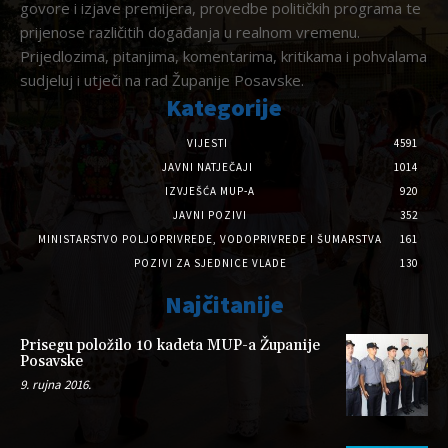
govore i izjave premijera, provedbe političkih programa te
prijenose različitih događanja u realnom vremenu.
Prijedlozima, pitanjima, komentarima, kritikama i pohvalama
sudjeluj i utječi na rad Županije Posavske.
Kategorije
VIJESTI
4591
JAVNI NATJEČAJI
1014
IZVJEŠĆA MUP-A
920
JAVNI POZIVI
352
MINISTARSTVO POLJOPRIVREDE, VODOPRIVREDE I ŠUMARSTVA
161
POZIVI ZA SJEDNICE VLADE
130
Najčitanije
Prisegu položilo 10 kadeta MUP-a Županije
Posavske
9. rujna 2016.