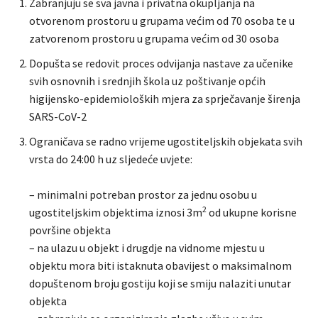
Zabranjuju se sva javna i privatna okupljanja na
otvorenom prostoru u grupama većim od 70 osoba te u
zatvorenom prostoru u grupama većim od 30 osoba
Dopušta se redovit proces odvijanja nastave za učenike
svih osnovnih i srednjih škola uz poštivanje općih
higijensko-epidemioloških mjera za sprječavanje širenja
SARS-CoV-2
Ograničava se radno vrijeme ugostiteljskih objekata svih
vrsta do 24:00 h uz sljedeće uvjete:
– minimalni potreban prostor za jednu osobu u
2
ugostiteljskim objektima iznosi 3m
od ukupne korisne
površine objekta
– na ulazu u objekt i drugdje na vidnome mjestu u
objektu mora biti istaknuta obavijest o maksimalnom
dopuštenom broju gostiju koji se smiju nalaziti unutar
objekta