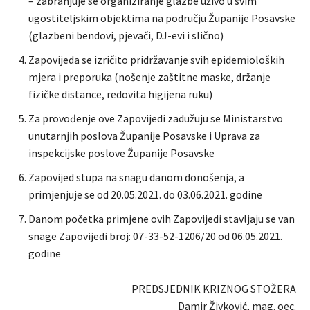
– zabranjuje se organiziranje glazbe uživo u svim
ugostiteljskim objektima na području Županije Posavske
(glazbeni bendovi, pjevači, DJ-evi i slično)
Zapovijeda se izričito pridržavanje svih epidemioloških
mjera i preporuka (nošenje zaštitne maske, držanje
fizičke distance, redovita higijena ruku)
Za provođenje ove Zapovijedi zadužuju se Ministarstvo
unutarnjih poslova Županije Posavske i Uprava za
inspekcijske poslove Županije Posavske
Zapovijed stupa na snagu danom donošenja, a
primjenjuje se od 20.05.2021. do 03.06.2021. godine
Danom početka primjene ovih Zapovijedi stavljaju se van
snage Zapovijedi broj: 07-33-52-1206/20 od 06.05.2021.
godine
PREDSJEDNIK KRIZNOG STOŽERA
Damir Živković, mag. oec.