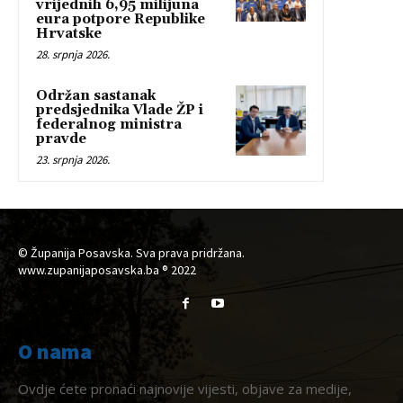
vrijednih 6,95 milijuna
eura potpore Republike
Hrvatske
28. srpnja 2026.
Održan sastanak
predsjednika Vlade ŽP i
federalnog ministra
pravde
23. srpnja 2026.
© Županija Posavska. Sva prava pridržana.
www.zupanijaposavska.ba ® 2022
O nama
Ovdje ćete pronaći najnovije vijesti, objave za medije,