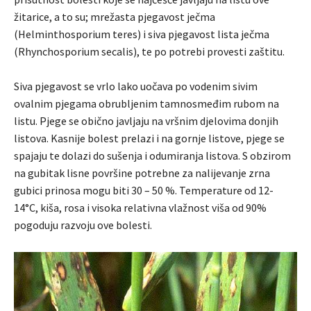
žitarice, a to su; mrežasta pjegavost ječma
(Helminthosporium teres) i siva pjegavost lista ječma
(Rhynchosporium secalis), te po potrebi provesti zaštitu.
Siva pjegavost se vrlo lako uočava po vodenim sivim
ovalnim pjegama obrubljenim tamnosmeđim rubom na
listu. Pjege se obično javljaju na vršnim djelovima donjih
listova. Kasnije bolest prelazi i na gornje listove, pjege se
spajaju te dolazi do sušenja i odumiranja listova. S obzirom
na gubitak lisne površine potrebne za nalijevanje zrna
gubici prinosa mogu biti 30 – 50 %. Temperature od 12-
14°C, kiša, rosa i visoka relativna vlažnost viša od 90%
pogoduju razvoju ove bolesti.