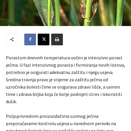
Porastom dnevnih temperatura uočen je intenzivni porast
ječma. U fazi intenzivnog porasta i formiranja novih listova,
potrebno je osigurati adekvatnu zaštitu i njegu usjeva.
Sredina travnja pravo je vrijeme za zaštitu ječma od
uzročnika bolesti čime se osigurava zdravo lišće, a samim
time i zdrava biljka koja će bolje podnijeti stres i iskoristiti
dušik.
Poljoprivrednim proizvođačima ozimog ječma
preporučavamo kontrolu usjeva u narednom periodu na
prisutnost bolesti koje se najčešće javljaju na listu ove