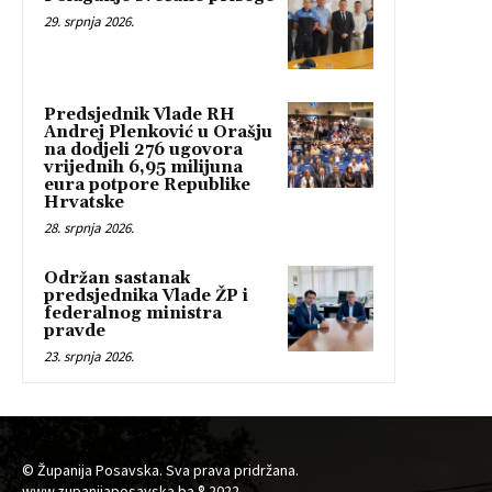
29. srpnja 2026.
Predsjednik Vlade RH
Andrej Plenković u Orašju
na dodjeli 276 ugovora
vrijednih 6,95 milijuna
eura potpore Republike
Hrvatske
28. srpnja 2026.
Održan sastanak
predsjednika Vlade ŽP i
federalnog ministra
pravde
23. srpnja 2026.
© Županija Posavska. Sva prava pridržana.
www.zupanijaposavska.ba ® 2022