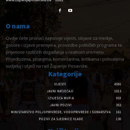
O nama
Ovdje ćete pronaći najnovije vijesti, objave za medije,
govore i izjave premijera, provedbe političkih programa te
prijenose različitih događanja u realnom vremenu.
Prijedlozima, pitanjima, komentarima, kritikama i pohvalama
sudjeluj i utječi na rad Županije Posavske.
Kategorije
VIJESTI
4591
JAVNI NATJEČAJI
1013
IZVJEŠĆA MUP-A
918
JAVNI POZIVI
352
MINISTARSTVO POLJOPRIVREDE, VODOPRIVREDE I ŠUMARSTVA
161
POZIVI ZA SJEDNICE VLADE
130