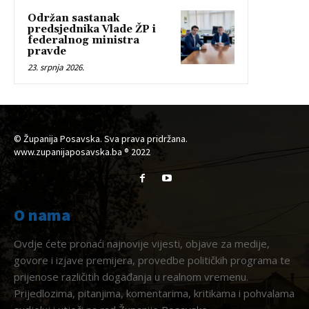
Održan sastanak
predsjednika Vlade ŽP i
federalnog ministra
pravde
23. srpnja 2026.
© Županija Posavska. Sva prava pridržana.
www.zupanijaposavska.ba ® 2022
O nama
Ovdje ćete pronaći najnovije vijesti, objave za medije,
govore i izjave premijera, provedbe političkih programa te
prijenose različitih događanja u realnom vremenu.
Prijedlozima, pitanjima, komentarima, kritikama i pohvalama