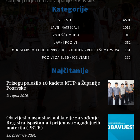
sudjeluj i utječi na rad Županije Posavske.
Kategorije
VIJESTI
4591
JAVNI NATJEČAJI
1013
IZVJEŠĆA MUP-A
918
JAVNI POZIVI
352
MINISTARSTVO POLJOPRIVREDE, VODOPRIVREDE I ŠUMARSTVA
161
POZIVI ZA SJEDNICE VLADE
130
Najčitanije
Prisegu položilo 10 kadeta MUP-a Županije
Posavske
9. rujna 2016.
Obavijest o uspostavi aplikacije za vođenje
Registra ispuštanja i prijenosa zagađujućih
materija (PRTR)
19. prosinca 2024.