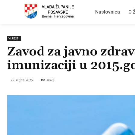
Naslovnica
O Ž
VIJESTI
Zavod za javno zdrav
imunizaciji u 2015.g
23. rujna 2015.
4882