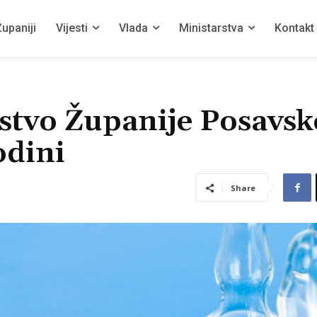
upaniji
Vijesti
Vlada
Ministarstva
Kontakt
stvo Županije Posavsk
odini
Share