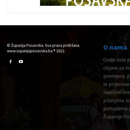
© Županija Posavska. Sva prava pridržana.
O nama
www.zupanijaposavska.ba ® 2022
Ovdje ćete pr
objave za me
premijera, 
te prijenose
realnom vre
pitanjima, k
pohvalama su
Županije Po