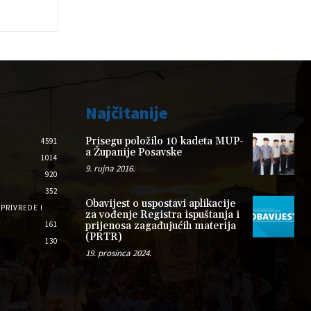
Najčitanije
Prisegu položilo 10 kadeta MUP-
4591
a Županije Posavske
1014
9. rujna 2016.
920
352
Obavijest o uspostavi aplikacije
PRIVREDE I
za vođenje Registra ispuštanja i
161
prijenosa zagađujućih materija
(PRTR)
130
19. prosinca 2024.