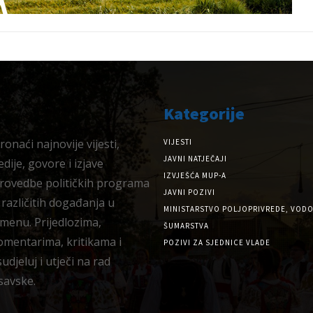
Kategorije
onaći najnovije vijesti,
VIJESTI
JAVNI NATJEČAJI
dije, govore i izjave
IZVJEŠĆA MUP-A
provedbe političkih programa
JAVNI POZIVI
 različitih događanja u
MINISTARSTVO POLJOPRIVREDE, VODO
menu. Prijedlozima,
ŠUMARSTVA
omentarima, kritikama i
POZIVI ZA SJEDNICE VLADE
djeluj i utječi na rad
savske.