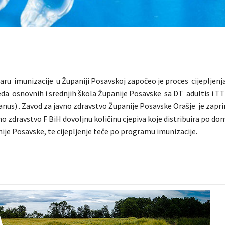
ru imunizacije u Županiji Posavskoj započeo je proces cijepljenja
eda osnovnih i srednjih škola Županije Posavske sa DT adultis i TT
nus) . Zavod za javno zdravstvo Županije Posavske Orašje je zapr
no zdravstvo F BiH dovoljnu količinu cjepiva koje distribuira po 
ije Posavske, te cijepljenje teče po programu imunizacije.