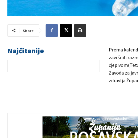
Share
Najčitanije
Prema kalenda
završnih razr
cjepivom(Teta
Zavoda za jav
zdravlja Župan