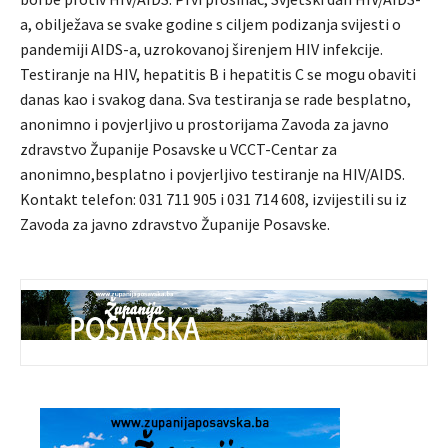
a, obilježava se svake godine s ciljem podizanja svijesti o
pandemiji AIDS-a, uzrokovanoj širenjem HIV infekcije.
Testiranje na HIV, hepatitis B i hepatitis C se mogu obaviti
danas kao i svakog dana. Sva testiranja se rade besplatno,
anonimno i povjerljivo u prostorijama Zavoda za javno
zdravstvo Županije Posavske u VCCT-Centar za
anonimno,besplatno i povjerljivo testiranje na HIV/AIDS.
Kontakt telefon: 031 711 905 i 031 714 608, izvijestili su iz
Zavoda za javno zdravstvo Županije Posavske.