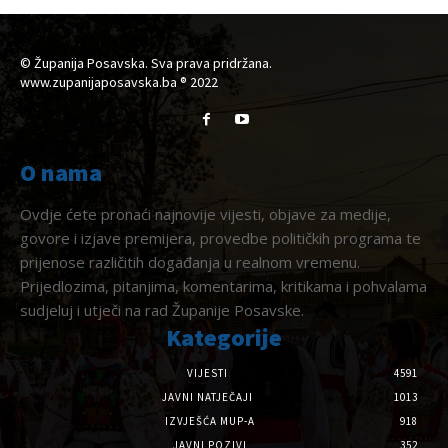
© Županija Posavska. Sva prava pridržana.
www.zupanijaposavska.ba ® 2022
O nama
Ovdje ćete pronaći najnovije vijesti, objave za medije,
govore i izjave premijera, provedbe političkih programa te
prijenose različitih događanja u realnom vremenu.
Prijedlozima, pitanjima, komentarima, kritikama i pohvalama
sudjeluj i utječi na rad Županije Posavske.
Kategorije
VIJESTI
4591
JAVNI NATJEČAJI
1013
IZVJEŠĆA MUP-A
918
JAVNI POZIVI
352