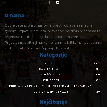
O nama
Ovdje ćete pronaći najnovije vijesti, objave za medije,
govore i izjave premijera, provedbe političkih programa te
prijenose različitih događanja u realnom vremenu.
Prijedlozima, pitanjima, komentarima, kritikama i pohvalama
sudjeluj i utječi na rad Županije Posavske.
Kategorije
VIJESTI
4591
JAVNI NATJEČAJI
1014
IZVJEŠĆA MUP-A
920
JAVNI POZIVI
352
MINISTARSTVO POLJOPRIVREDE, VODOPRIVREDE I ŠUMARSTVA
161
POZIVI ZA SJEDNICE VLADE
130
Najčitanije