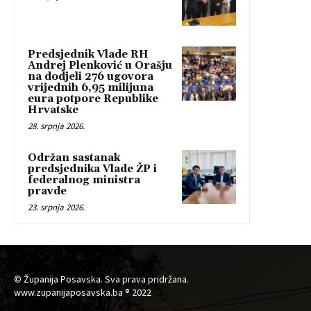
Predsjednik Vlade RH
Andrej Plenković u Orašju
na dodjeli 276 ugovora
vrijednih 6,95 milijuna
eura potpore Republike
Hrvatske
28. srpnja 2026.
Održan sastanak
predsjednika Vlade ŽP i
federalnog ministra
pravde
23. srpnja 2026.
© Županija Posavska. Sva prava pridržana.
www.zupanijaposavska.ba ® 2022