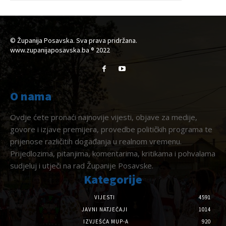
© Županija Posavska. Sva prava pridržana.
www.zupanijaposavska.ba ® 2022
O nama
Ovdje ćete pronaći najnovije vijesti, objave za medije,
govore i izjave premijera, provedbe političkih programa te
prijenose različitih događanja u realnom vremenu.
Prijedlozima, pitanjima, komentarima, kritikama i pohvalama
sudjeluj i utječi na rad Županije Posavske.
Kategorije
VIJESTI
4591
JAVNI NATJEČAJI
1014
IZVJEŠĆA MUP-A
920