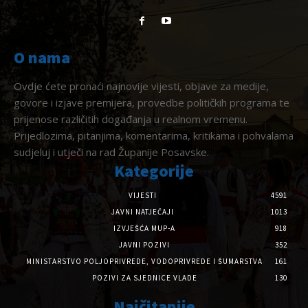
O nama
Ovdje ćete pronaći najnovije vijesti, objave za medije,
govore i izjave premijera, provedbe političkih programa te
prijenose različitih događanja u realnom vremenu.
Prijedlozima, pitanjima, komentarima, kritikama i pohvalama
sudjeluj i utječi na rad Županije Posavske.
Kategorije
VIJESTI
4591
JAVNI NATJEČAJI
1013
IZVJEŠĆA MUP-A
918
JAVNI POZIVI
352
MINISTARSTVO POLJOPRIVREDE, VODOPRIVREDE I ŠUMARSTVA
161
POZIVI ZA SJEDNICE VLADE
130
Najčitanije