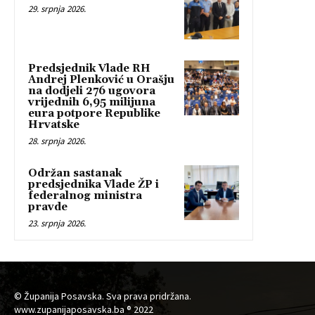
29. srpnja 2026.
Predsjednik Vlade RH
Andrej Plenković u Orašju
na dodjeli 276 ugovora
vrijednih 6,95 milijuna
eura potpore Republike
Hrvatske
28. srpnja 2026.
Održan sastanak
predsjednika Vlade ŽP i
federalnog ministra
pravde
23. srpnja 2026.
© Županija Posavska. Sva prava pridržana.
www.zupanijaposavska.ba ® 2022