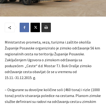
Ministarstvo prometa, veza, turizma i zaštite okoliša
Županije Posavske organiziralo je zimsko održavanje 56 km
regionalnih cesta na teritoriju Županije Posavske.
Zaključenjem Ugovora o zimskom održavanju sa
poduzećem „Ceste“ d.d. Mostar T.I. Bok Orašje zimsko
održavanje cesta obavljat će se u vremenu od
15.11.-31.12.2015. g.
– Osigurane su dovoljne količine soli (460 tona) i rizle (1000
tona) protiv stvaranja poledice na cestama. Planom zimske
službe definirani su radovi na održavanju cesta u zimskim