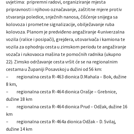
uvjetima: pripremni radovi, organiziranje mjesta
pripravnosti i njihovo označavanje, zaštitne mjere protiv
stvaranja poledice, snježnih nanosa, čišćenje snijega sa
kolovoza i prometne signalizacije, obilježavanje ruba
kolovoza. Planom je predviđeno angažiranje 4 univerzalna
vozila (ralice i posipači), grejdera, utovarivača i kamiona te
vozila za ophodnju cesta u zimskom periodu te angažiranje
vozača i rukovaoca mašina te pomoćnih radnika (ukupno
22). Zimsko održavanje cesta vršit će se na regionalnim
cestama u Županiji Posavskoj u dužini od 56 km:
– regionalna cesta R-463 dionica D.Mahala – Bok, dužine
8 km,
– regionalna cesta R-464 dionica Orašje – Grebnice,
dužine 18 km
– regionalna cesta R-464 dionica Prud – Odžak, dužine 16
km
– regionalna cesta R-464a dionica Odžak – D. Svilaj,
dužine 14 km