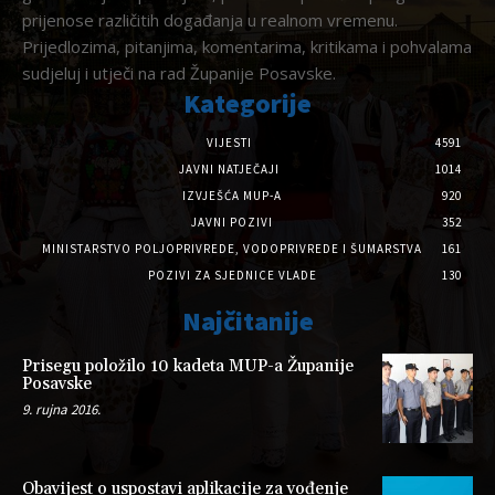
prijenose različitih događanja u realnom vremenu.
Prijedlozima, pitanjima, komentarima, kritikama i pohvalama
sudjeluj i utječi na rad Županije Posavske.
Kategorije
VIJESTI
4591
JAVNI NATJEČAJI
1014
IZVJEŠĆA MUP-A
920
JAVNI POZIVI
352
MINISTARSTVO POLJOPRIVREDE, VODOPRIVREDE I ŠUMARSTVA
161
POZIVI ZA SJEDNICE VLADE
130
Najčitanije
Prisegu položilo 10 kadeta MUP-a Županije
Posavske
9. rujna 2016.
Obavijest o uspostavi aplikacije za vođenje