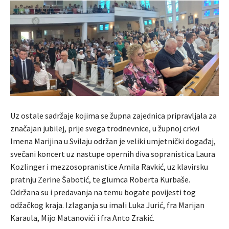
Uz ostale sadržaje kojima se župna zajednica pripravljala za
značajan jubilej, prije svega trodnevnice, u župnoj crkvi
Imena Marijina u Svilaju održan je veliki umjetnički događaj,
svečani koncert uz nastupe opernih diva sopranistica Laura
Kozlinger i mezzosopranistice Amila Ravkić, uz klavirsku
pratnju Zerine Šabotić, te glumca Roberta Kurbaše.
Održana su i predavanja na temu bogate povijesti tog
odžačkog kraja. Izlaganja su imali Luka Jurić, fra Marijan
Karaula, Mijo Matanovići i fra Anto Zrakić.