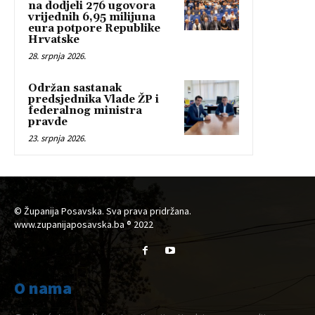
na dodjeli 276 ugovora
vrijednih 6,95 milijuna
eura potpore Republike
Hrvatske
28. srpnja 2026.
Održan sastanak
predsjednika Vlade ŽP i
federalnog ministra
pravde
23. srpnja 2026.
© Županija Posavska. Sva prava pridržana.
www.zupanijaposavska.ba ® 2022
O nama