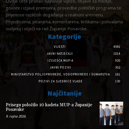
Ovdje ćete pronaći najnovije vijesti, objave za medije,
govore i izjave premijera, provedbe političkih programa te
prijenose različitih događanja u realnom vremenu.
Prijedlozima, pitanjima, komentarima, kritikama i pohvalama
sudjeluj i utječi na rad Županije Posavske.
Kategorije
VIJESTI
4591
JAVNI NATJEČAJI
1014
IZVJEŠĆA MUP-A
920
JAVNI POZIVI
352
MINISTARSTVO POLJOPRIVREDE, VODOPRIVREDE I ŠUMARSTVA
161
POZIVI ZA SJEDNICE VLADE
130
Najčitanije
Prisegu položilo 10 kadeta MUP-a Županije
Posavske
9. rujna 2016.