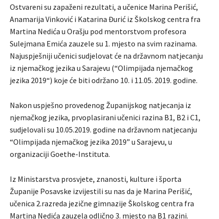
Ostvareni su zapaženi rezultati, a učenice Marina Perišić,
Anamarija Vinković i Katarina Đurić iz Školskog centra fra
Martina Nedića u Orašju pod mentorstvom profesora
Sulejmana Emića zauzele su 1. mjesto na svim razinama.
Najuspješniji učenici sudjelovat će na državnom natjecanju
iz njemačkog jezika u Sarajevu (“Olimpijada njemačkog
jezika 2019“) koje će biti održano 10. i 11.05. 2019. godine.
Nakon uspješno provedenog Županijskog natjecanja iz
njemačkog jezika, prvoplasirani učenici razina B1, B2 i C1,
sudjelovali su 10.05.2019. godine na državnom natjecanju
“Olimpijada njemačkog jezika 2019” u Sarajevu, u
organizaciji Goethe-Instituta.
Iz Ministarstva prosvjete, znanosti, kulture i športa
Županije Posavske izvijestili su nas da je Marina Perišić,
učenica 2.razreda jezične gimnazije Školskog centra fra
Martina Nedića zauzela odlično 3. mjesto na B1 razini.