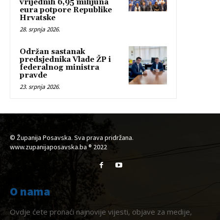
vrijednih 6,95 milijuna
eura potpore Republike
Hrvatske
28. srpnja 2026.
Održan sastanak
predsjednika Vlade ŽP i
federalnog ministra
pravde
23. srpnja 2026.
© Županija Posavska. Sva prava pridržana.
www.zupanijaposavska.ba ® 2022
O nama
Ovdje ćete pronaći najnovije vijesti, objave za medije,