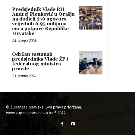
Predsjednik Vlade RH
Andrej Plenković u Orašju
na dodjeli 276 ugovora
vrijednih 6,95 milijuna
eura potpore Republike
Hrvatske
28. srpnja 2026.
Održan sastanak
predsjednika Vlade ŽP i
federalnog ministra
pravde
23. srpnja 2026.
© Županija Posavska. Sva prava pridržana.
www.zupanijaposavska.ba ® 2022