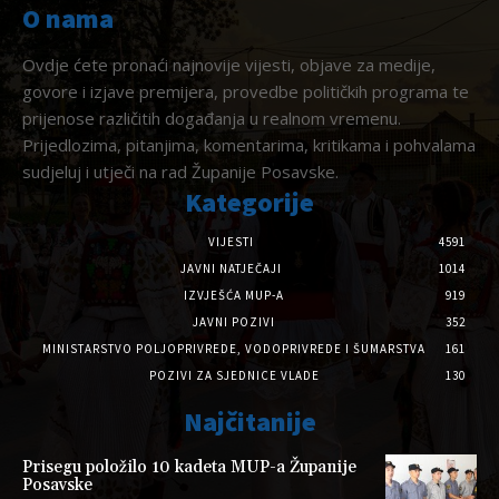
O nama
Ovdje ćete pronaći najnovije vijesti, objave za medije,
govore i izjave premijera, provedbe političkih programa te
prijenose različitih događanja u realnom vremenu.
Prijedlozima, pitanjima, komentarima, kritikama i pohvalama
sudjeluj i utječi na rad Županije Posavske.
Kategorije
VIJESTI
4591
JAVNI NATJEČAJI
1014
IZVJEŠĆA MUP-A
919
JAVNI POZIVI
352
MINISTARSTVO POLJOPRIVREDE, VODOPRIVREDE I ŠUMARSTVA
161
POZIVI ZA SJEDNICE VLADE
130
Najčitanije
Prisegu položilo 10 kadeta MUP-a Županije
Posavske